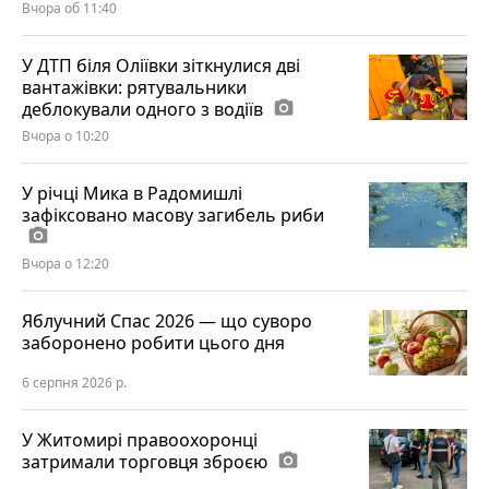
Вчора об 11:40
У ДТП біля Оліївки зіткнулися дві
вантажівки: рятувальники
деблокували одного з водіїв
photo_camera
Вчора о 10:20
У річці Мика в Радомишлі
зафіксовано масову загибель риби
photo_camera
Вчора о 12:20
Яблучний Спас 2026 — що суворо
заборонено робити цього дня
6 серпня 2026 р.
У Житомирі правоохоронці
затримали торговця зброєю
photo_camera