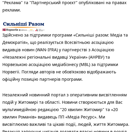
"Реклама" та "Партнерський проєкт" опубліковані на правах
реклами.
Здійснено за підтримки програми «Сильніші разом: Медіа та
Демократія», що реалізується Всесвітньою асоціацією
видавців новин (WAN-IFRA) у партнерстві з Асоціацією
«Незалежні регіональні видавці України» (АНРВУ) та
Норвезькою асоціацією медіабізнесу (MBL) за підтримки
Норвегії. Погляди авторів не обов’язково відображають
офіційну позицію партнерів програми.
Незалежний новинний портал з оперативним висвітленням
подій у Житомирі та області. Новини створюються для Вас
мультимедійною редакцією "20 хвилин Житомир" та «20
хвилин Романів» видавець ПП «Медіа Ресурс». Ми
висвітлюємо важливі та цікаві події, людей, життя Житомира.
Редакція запрошує читачів додавати власні новини в розділ