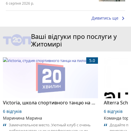
6 серпня 2026 р.
keyboard_arrow_right
Дивитись ще
Ваші відгуки про послуги у
Житомирі
5.0
Victoria, школа спортивного танцю на пілоні
6 відгуків
6 відгуків
Маринина Марина
Команда top2
Замечательное место. Уютный клуб с очень
Додайте пер
доброжелательным и профессиональным
приватна ш