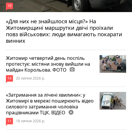
19
«Для них не знайшлося місця?» На
Житомирщині маршрутки двічі проїхали
17 липня 2026 р.
повз військових: люди вимагають покарати
винних
Житомир четвертий день поспіль
протестує: містяни знову вийшли на
майдан Корольова. ФОТО
photo_camera
14
20 липня 2026 р.
«Затримання за лічені хвилини»: у
Житомирі в мережі поширюють відео
силового затримання чоловіка
працівниками ТЦК. ВІДЕО
play_circle_filled
11
18 липня 2026 р.