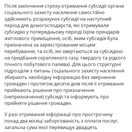
Після закінчення строку отримання субсидії органи
соціального захисту населення самостійно
здійснюють розрахунок субсидії на наступний
період для домогосподарств, які отримували
субсидію у попередньому періоді (крім орендарів
житлового приміщення, осіб, яким субсидія була
призначена за зареєстрованим місцем
перебування, та осіб, які звертаються за субсидією
на придбання скрапленого газу, твердого та рідкого
пічного побутового палива). Для цього структурні
підрозділи з питань соціального захисту населення
збирають необхідну інформацію без звернення
громадян і протягом десяти днів після її отримання
приймають рішення про призначення
(непризначення) субсидії та інформують про
прийняте рішення громадян.
У разі отримання інформації про прострочену
понад два місяці заборгованість з оплати послуг,
загальна сума якої перевищує двадцять