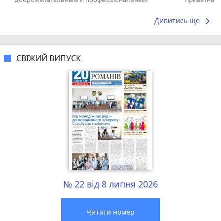
коллективом.
досвідом – 
keyboard_arrow_right
Дивитись ще
СВІЖИЙ ВИПУСК
№ 22 від 8 липня 2026
Читати номер