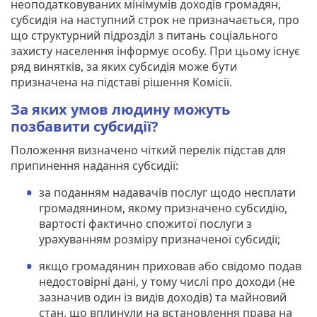
неоподатковуваних мінімумів доходів громадян,
субсидія на наступний строк не призначається, про
що структурний підрозділ з питань соціального
захисту населення інформує особу. При цьому існує
ряд винятків, за яких субсидія може бути
призначена на підставі рішення Комісії.
За яких умов людину можуть
позбавити субсидії?
Положення визначено чіткий перелік підстав для
припинення надання субсидії:
за поданням надавачів послуг щодо несплати
громадянином, якому призначено субсидію,
вартості фактично спожитої послуги з
урахуванням розміру призначеної субсидії;
якщо громадянин приховав або свідомо подав
недостовірні дані, у тому числі про доходи (не
зазначив один із видів доходів) та майновий
стан, що вплинули на встановлення права на