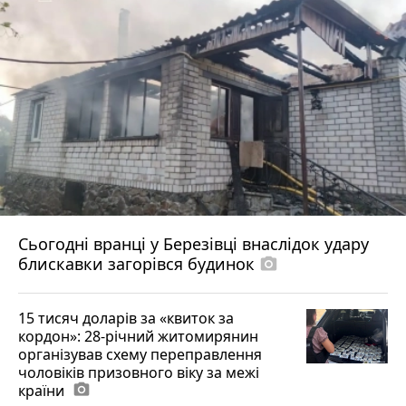
Сьогодні вранці у Березівці внаслідок удару
блискавки загорівся будинок
photo_camera
15 тисяч доларів за «квиток за
кордон»: 28-річний житомирянин
організував схему переправлення
чоловіків призовного віку за межі
країни
photo_camera