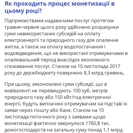
Як проходить процес монетизації в
цьому році?
Підприємствами-надавачами послуг протягом
травня-червня цього року здійснено розрахунки
суми невикористаних субсидій на оплату
електроенергії та природного газу для опалення
житла, а також на оплату водопостачання і
водовідведення, що не використані отримувачами в
опалювальний період внаслідок економного
споживання послуг. Станом на 10 листопада 2017
року до держбюджету повернено 8,3 млрд гривень.
При цьому, зекономлені суми субсидії, що в
еквіваленті не перевищують 100 куб. метрів
природного газу або 150 кВт/год електричної
енергії, будуть виплачені отримувачам на підставі їх
заяви через пошту або банк. Станом на 10
листопада поточного року з заявами щодо
монетизації фактично звернулося 1760,8 тис.
домогосподарств на загальну суму понад 1,1 млрд