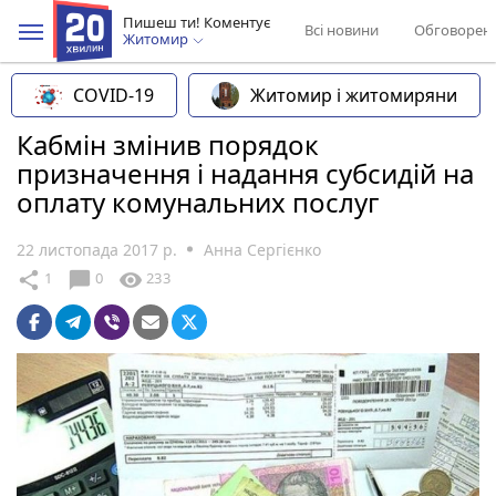
Пишеш ти! Коментує
Всі новини
Обговорен
Житомир
COVID-19
Житомир і житомиряни
Кабмін змінив порядок
призначення і надання субсидій на
оплату комунальних послуг
22 листопада 2017 р.
Анна Сергієнко
chat_bubble
share
visibility
1
0
233