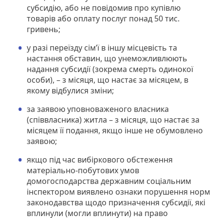
субсидію, або не повідомив про купівлю
товарів або оплату послуг понад 50 тис.
гривень;
у разі переїзду сім’ї в іншу місцевість та
настання обставин, що унеможливлюють
надання субсидії (зокрема смерть одинокої
особи), – з місяця, що настає за місяцем, в
якому відбулися зміни;
за заявою уповноваженого власника
(співвласника) житла – з місяця, що настає за
місяцем її подання, якщо інше не обумовлено
заявою;
якщо під час вибіркового обстеження
матеріально-побутових умов
домогосподарства державним соціальним
інспектором виявлено ознаки порушення норм
законодавства щодо призначення субсидії, які
вплинули (могли вплинути) на право