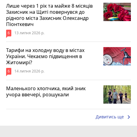
Лише через 1 рік та майже 8 місяців
Захисник на Щиті повернувся до
рідного міста Захисник Олександр
Піонткевич
6
13 липня 2026 р.
Тарифи на холодну воду в містах
України. Чекаємо підвищення в
Житомирі?
6
14 липня 2026 р.
Маленького хлопчика, який зник
учора ввечері, розшукали
keyboard_arrow_right
Дивитись ще