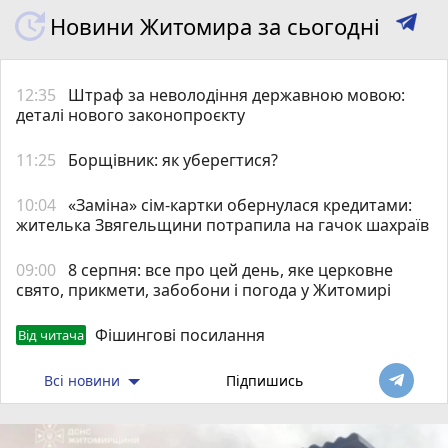
Новини Житомира за сьогодні
12:35
Штраф за неволодіння державною мовою:
деталі нового законопроєкту
11:25
Борщівник: як уберегтися?
10:04
«Заміна» сім-картки обернулася кредитами:
жителька Звягельщини потрапила на гачок шахраїв
09:00
8 серпня: все про цей день, яке церковне
свято, прикмети, забобони і погода у Житомирі
Фішингові посилання
Від читача
Всі новини
Підпишись