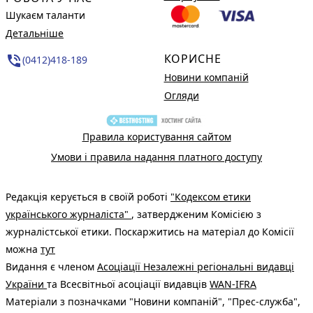
Шукаєм таланти
Детальніше
КОРИСНЕ
phone_in_talk
(0412)418-189
Новини компаній
Огляди
Правила користування сайтом
Умови і правила надання платного доступу
Редакція керується в своїй роботі
"Кодексом етики
українського журналіста"
, затвердженим Комісією з
журналістської етики. Поскаржитись на матеріал до Комісії
можна
тут
Видання є членом
Асоціації Незалежні регіональні видавці
України
та Всесвітньої асоціації видавців
WAN-IFRA
Матеріали з позначками "Новини компаній", "Прес-служба",