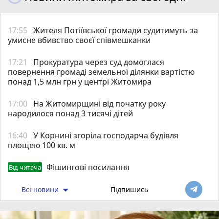
17:55
Жителя Потіївської громади судитимуть за
умисне вбивство своєї співмешканки
17:21
Прокуратура через суд домоглася
повернення громаді земельної ділянки вартістю
понад 1,5 млн грн у центрі Житомира
17:00
На Житомирщині від початку року
народилося понад 3 тисячі дітей
16:40
У Корнині згоріла господарча будівля
площею 100 кв. м
Фішингові посилання
Від читача
Всі новини
Підпишись