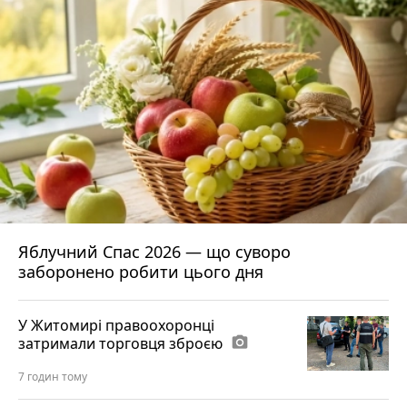
Яблучний Спас 2026 — що суворо
заборонено робити цього дня
У Житомирі правоохоронці
затримали торговця зброєю
photo_camera
7 годин тому