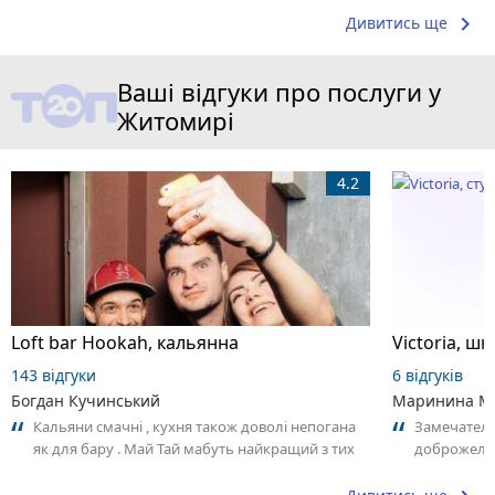
keyboard_arrow_right
Дивитись ще
Ваші відгуки про послуги у
Житомирі
4.2
Loft bar Hookah, кальянна
143 відгуки
6 відгуків
Богдан Кучинський
Маринина М
Кальяни смачні , кухня також доволі непогана
Замечатель
як для бару . Май Тай мабуть найкращий з тих
доброжела
що я куштував ) . Повернуся до...
коллективо