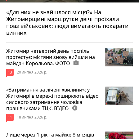
«Для них не знайшлося місця?» На
Житомирщині маршрутки двічі проїхали
17 липня 2026 р.
повз військових: люди вимагають покарати
винних
Житомир четвертий день поспіль
протестує: містяни знову вийшли на
майдан Корольова. ФОТО
photo_camera
13
20 липня 2026 р.
«Затримання за лічені хвилини»: у
Житомирі в мережі поширюють відео
силового затримання чоловіка
працівниками ТЦК. ВІДЕО
play_circle_filled
11
18 липня 2026 р.
Лише через 1 рік та майже 8 місяців