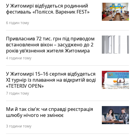
У Житомирі відбудеться родинний
фестиваль «Полісся. Вареник FEST»
6 годин тому
Привласнив 72 тис. грн під приводом
встановлення вікон – засуджено до 2
років ув’язнення жителя Житомира
4 години тому
У Житомирі 15–16 серпня відбудеться
XI турнір із плавання на відкритій воді
«TETERIV OPEN»
7 годин тому
Ми й так сім'я: чи справді реєстрація
шлюбу нічого не змінює
3 години тому