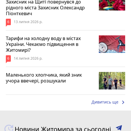
Захисник на Щиті повернувся до
рідного міста Захисник Олександр
Піонткевич
6
13 липня 2026 р.
Тарифи на холодну воду в містах
України. Чекаємо підвищення в
Житомирі?
6
14 липня 2026 р.
Маленького хлопчика, який зник
учора ввечері, розшукали
keyboard_arrow_right
Дивитись ще
Новини Житомира за сьогодні