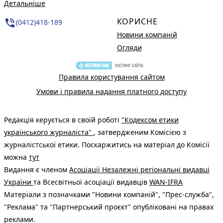
Детальніше
КОРИСНЕ
phone_in_talk
(0412)418-189
Новини компаній
Огляди
Правила користування сайтом
Умови і правила надання платного доступу
Редакція керується в своїй роботі
"Кодексом етики
українського журналіста"
, затвердженим Комісією з
журналістської етики. Поскаржитись на матеріал до Комісії
можна
тут
Видання є членом
Асоціації Незалежні регіональні видавці
України
та Всесвітньої асоціації видавців
WAN-IFRA
Матеріали з позначками "Новини компаній", "Прес-служба",
"Реклама" та "Партнерський проєкт" опубліковані на правах
реклами.