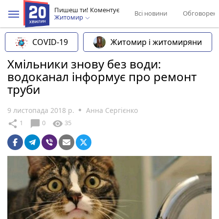
Пишеш ти! Коментує
Всі новини
Обговорен
Житомир
COVID-19
Житомир і житомиряни
Хмільники знову без води:
водоканал інформує про ремонт
труби
9 листопада 2018 р.
Анна Сергієнко
chat_bubble
share
visibility
1
0
35