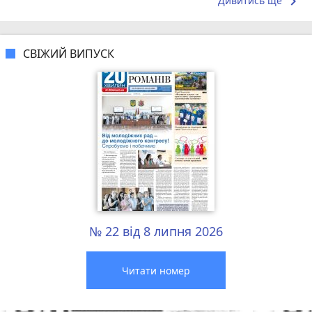
keyboard_arrow_right
Дивитись ще
СВІЖИЙ ВИПУСК
№ 22 від 8 липня 2026
Читати номер