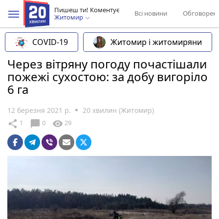
Пишеш ти! Коментує
Всі новини
Обговорен
Житомир
COVID-19
Житомир і житомиряни
Через вітряну погоду почастішали
пожежі сухостою: за добу вигоріло
6 га
12 березня 2021 р.
20 хвилин (Житомир)
chat_bubble
share
visibility
1
0
29