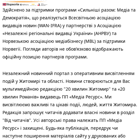
Здійснено за підтримки програми «Сильніші разом: Медіа та
Демократія», що реалізується Всесвітньою асоціацією
видавців новин (WAN-IFRA) у партнерстві з Асоціацією
«Незалежні регіональні видавці України» (АНРВУ) та
Норвезькою асоціацією медіабізнесу (MBL) за підтримки
Норвегії. Погляди авторів не обов’язково відображають
офіційну позицію партнерів програми.
Незалежний новинний портал з оперативним висвітленням
подій у Житомирі та області. Новини створюються для Вас
мультимедійною редакцією "20 хвилин Житомир" та «20
хвилин Романів» видавець ПП «Медіа Ресурс». Ми
висвітлюємо важливі та цікаві події, людей, життя Житомира.
Редакція запрошує читачів додавати власні новини в розділ
"Від читачів". Усі авторські права належать ПП «Медіа
Ресурс» і захищені. Будь-яка публiкацiя, передрук чи
наступне поширення матеріалів сайту у друкованих або