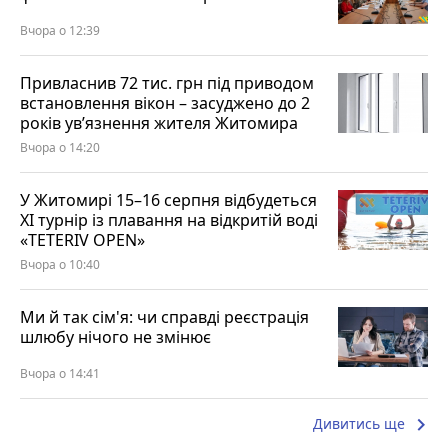
Вчора о 12:39
Привласнив 72 тис. грн під приводом
встановлення вікон – засуджено до 2
років ув’язнення жителя Житомира
Вчора о 14:20
У Житомирі 15–16 серпня відбудеться
XI турнір із плавання на відкритій воді
«TETERIV OPEN»
Вчора о 10:40
Ми й так сім'я: чи справді реєстрація
шлюбу нічого не змінює
Вчора о 14:41
keyboard_arrow_right
Дивитись ще