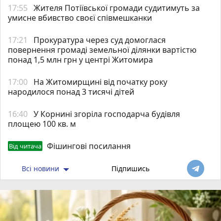
17:55
Жителя Потіївської громади судитимуть за
умисне вбивство своєї співмешканки
17:21
Прокуратура через суд домоглася
повернення громаді земельної ділянки вартістю
понад 1,5 млн грн у центрі Житомира
17:00
На Житомирщині від початку року
народилося понад 3 тисячі дітей
16:40
У Корнині згоріла господарча будівля
площею 100 кв. м
Фішингові посилання
Від читача
Всі новини
Підпишись