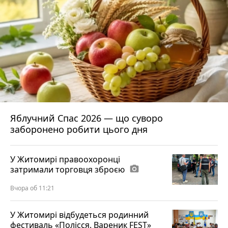
Яблучний Спас 2026 — що суворо
заборонено робити цього дня
У Житомирі правоохоронці
затримали торговця зброєю
photo_camera
Вчора об 11:21
У Житомирі відбудеться родинний
фестиваль «Полісся. Вареник FEST»