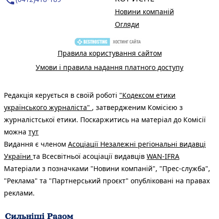
phone_in_talk
Новини компаній
Огляди
Правила користування сайтом
Умови і правила надання платного доступу
Редакція керується в своїй роботі
"Кодексом етики
українського журналіста"
, затвердженим Комісією з
журналістської етики. Поскаржитись на матеріал до Комісії
можна
тут
Видання є членом
Асоціації Незалежні регіональні видавці
України
та Всесвітньої асоціації видавців
WAN-IFRA
Матеріали з позначками "Новини компаній", "Прес-служба",
"Реклама" та "Партнерський проєкт" опубліковані на правах
реклами.