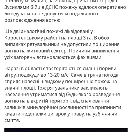
поблизу м. Малин, за 20 м від приватних городів.
Зусиллями бійців ДСНС пожежу вдалося оперативно
ліквідувати та не допустити подальшого
розповсюдження вогню.
Ще дві аналогічні пожежі ліквідовані у
Коростенському районі на площі 3 га. В обох
випадках рятувальники не допустили поширення
вогню на житловий сектор. Причини виникнення
усіх загорянь встановлюються фахівцями.
Наразі в області спостерігаються сильні пориви
вітру, подекуди до 13-20 м/с. Саме вітряна погода
сприяє навесні швидкому поширенню пожеж на
значні площі. Тож рятувальники закликають
населення утриматися від будь-якого розведення
вогню на відкритій території, від спалювання
залишків минулорічної рослинності та припинити
кидати недопалки цигарок у траву, на узбіччя чи
сміття.