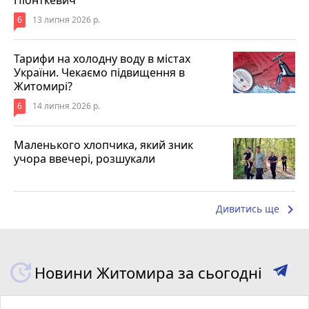
Піонткевич
6
13 липня 2026 р.
Тарифи на холодну воду в містах
України. Чекаємо підвищення в
Житомирі?
6
14 липня 2026 р.
Маленького хлопчика, який зник
учора ввечері, розшукали
keyboard_arrow_right
Дивитись ще
Новини Житомира за сьогодні