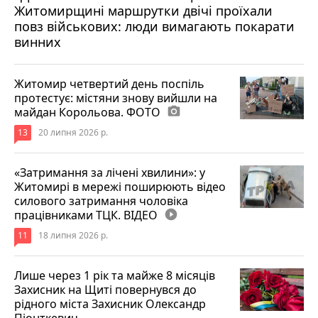
Житомирщині маршрутки двічі проїхали
17 липня 2026 р.
повз військових: люди вимагають покарати
винних
Житомир четвертий день поспіль
протестує: містяни знову вийшли на
майдан Корольова. ФОТО
photo_camera
13
20 липня 2026 р.
«Затримання за лічені хвилини»: у
Житомирі в мережі поширюють відео
силового затримання чоловіка
працівниками ТЦК. ВІДЕО
play_circle_filled
11
18 липня 2026 р.
Лише через 1 рік та майже 8 місяців
Захисник на Щиті повернувся до
рідного міста Захисник Олександр