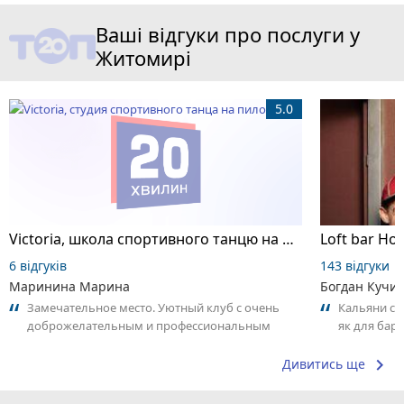
Ваші відгуки про послуги у
Житомирі
5.0
Victoria, школа спортивного танцю на пілоні
Loft bar Ho
6 відгуків
143 відгуки
Маринина Марина
Богдан Кучи
Замечательное место. Уютный клуб с очень
Кальяни сма
доброжелательным и профессиональным
як для бару
коллективом.
що я куштув
keyboard_arrow_right
Дивитись ще