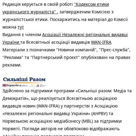
Редакція керується в своїй роботі
"Кодексом етики
українського журналіста"
, затвердженим Комісією з
журналістської етики. Поскаржитись на матеріал до Комісії
можна
тут
Видання є членом
Асоціації Незалежні регіональні видавці
України
та Всесвітньої асоціації видавців
WAN-IFRA
Матеріали з позначками "Новини компаній", "Прес-служба",
"Реклама" та "Партнерський проєкт" опубліковані на правах
реклами.
Здійснено за підтримки програми «Сильніші разом: Медіа та
Демократія», що реалізується Всесвітньою асоціацією
видавців новин (WAN-IFRA) у партнерстві з Асоціацією
«Незалежні регіональні видавці України» (АНРВУ) та
Норвезькою асоціацією медіабізнесу (MBL) за підтримки
Норвегії. Погляди авторів не обов’язково відображають