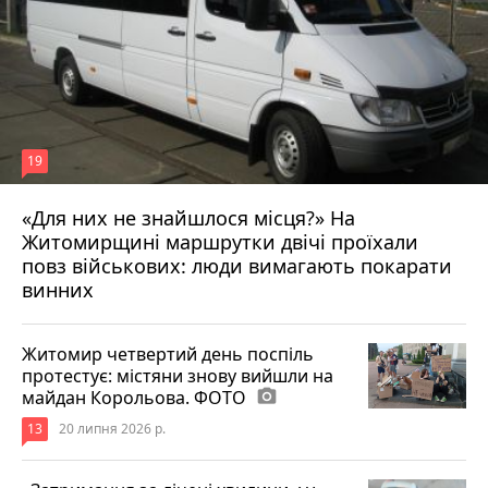
19
«Для них не знайшлося місця?» На
Житомирщині маршрутки двічі проїхали
17 липня 2026 р.
повз військових: люди вимагають покарати
винних
Житомир четвертий день поспіль
протестує: містяни знову вийшли на
майдан Корольова. ФОТО
photo_camera
13
20 липня 2026 р.