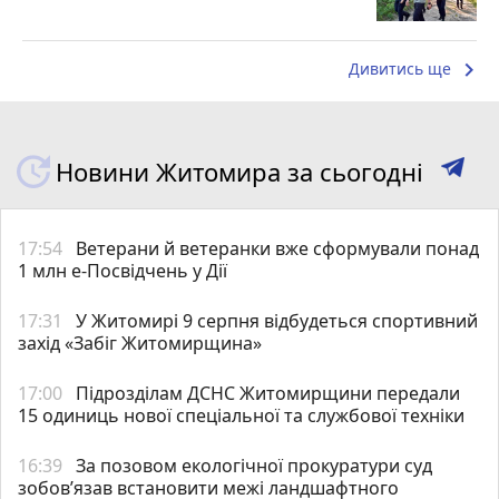
keyboard_arrow_right
Дивитись ще
Новини Житомира за сьогодні
17:54
Ветерани й ветеранки вже сформували понад
1 млн е-Посвідчень у Дії
17:31
У Житомирі 9 серпня відбудеться спортивний
захід «Забіг Житомирщина»
17:00
Підрозділам ДСНС Житомирщини передали
15 одиниць нової спеціальної та службової техніки
16:39
За позовом екологічної прокуратури суд
зобов’язав встановити межі ландшафтного