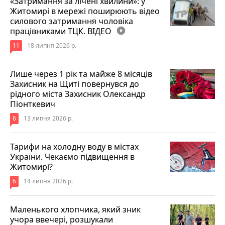
«Затримання за лічені хвилини»: у
Житомирі в мережі поширюють відео
силового затримання чоловіка
працівниками ТЦК. ВІДЕО
play_circle_filled
11
18 липня 2026 р.
Лише через 1 рік та майже 8 місяців
Захисник на Щиті повернувся до
рідного міста Захисник Олександр
Піонткевич
6
13 липня 2026 р.
Тарифи на холодну воду в містах
України. Чекаємо підвищення в
Житомирі?
6
14 липня 2026 р.
Маленького хлопчика, який зник
учора ввечері, розшукали