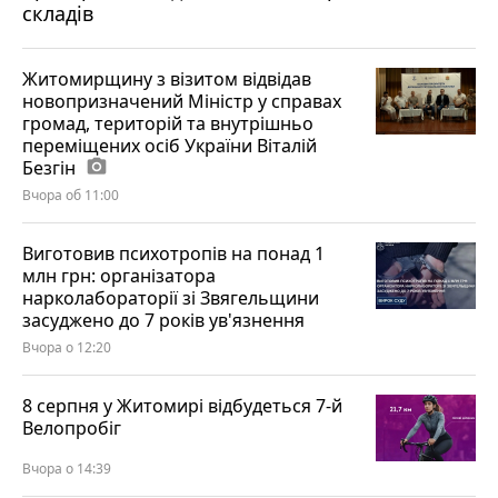
складів
Житомирщину з візитом відвідав
новопризначений Міністр у справах
громад, територій та внутрішньо
переміщених осіб України Віталій
Безгін
photo_camera
Вчора об 11:00
Виготовив психотропів на понад 1
млн грн: організатора
нарколабораторії зі Звягельщини
засуджено до 7 років ув'язнення
Вчора о 12:20
8 серпня у Житомирі відбудеться 7-й
Велопробіг
Вчора о 14:39