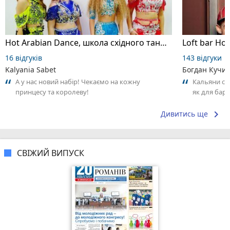
Hot Arabian Dance, школа східного танцю
Loft bar Ho
16 відгуків
143 відгуки
Kalyania Sabet
Богдан Кучи
А у нас новий набір! Чекаємо на кожну
Кальяни сма
принцесу та королеву!
як для бару
що я куштув
keyboard_arrow_right
Дивитись ще
СВІЖИЙ ВИПУСК