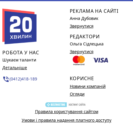
РЕКЛАМА НА САЙТІ
Анна Дубовик
Звернутися
РЕДАКТОРИ
Ольга Сідлецька
Звернутися
РОБОТА У НАС
Шукаєм таланти
Детальніше
КОРИСНЕ
phone_in_talk
(0412)418-189
Новини компаній
Огляди
Правила користування сайтом
Умови і правила надання платного доступу