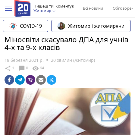
Пишеш ти! Коментує
Всі новини
Обговорен
Житомир
COVID-19
Житомир і житомиряни
Міносвіти скасувало ДПА для учнів
4-х та 9-х класів
18 березня 2021 р.
20 хвилин (Житомир)
chat_bubble
share
visibility
1
0
64