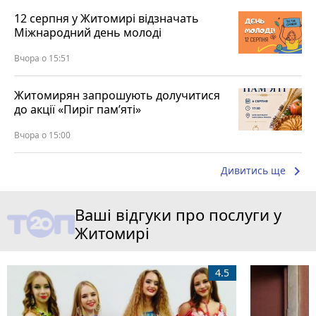
12 серпня у Житомирі відзначать
Міжнародний день молоді
Вчора о 15:51
Житомирян запрошують долучитися
до акції «Пиріг пам’яті»
Вчора о 15:00
keyboard_arrow_right
Дивитись ще
Ваші відгуки про послуги у
Житомирі
4.5