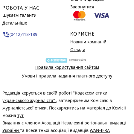
Звернутися
РОБОТА У НАС
Шукаєм таланти
Детальніше
КОРИСНЕ
phone_in_talk
(0412)418-189
Новини компаній
Огляди
Правила користування сайтом
Умови і правила надання платного доступу
Редакція керується в своїй роботі
"Кодексом етики
українського журналіста"
, затвердженим Комісією з
журналістської етики. Поскаржитись на матеріал до Комісії
можна
тут
Видання є членом
Асоціації Незалежні регіональні видавці
України
та Всесвітньої асоціації видавців
WAN-IFRA