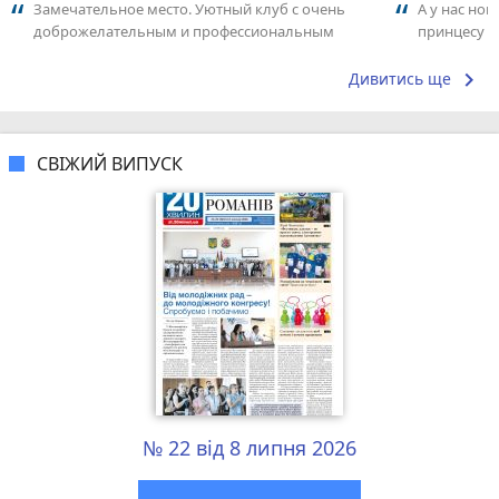
Замечательное место. Уютный клуб с очень
А у нас нов
доброжелательным и профессиональным
принцесу т
коллективом.
keyboard_arrow_right
Дивитись ще
СВІЖИЙ ВИПУСК
№ 22 від 8 липня 2026