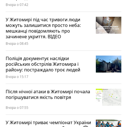
Вчора о 07:42
У Житомирі під час тривоги люди
можуть залишитися просто неба:
мешканці повідомляють про
зачинене укриття. ВІДЕО
Вчора о 08:45
Поліція документує наслідки
російських обстрілів Житомира і
району: постраждало троє людей
Вчора о 15:17
Після нічної атаки в Житомирі почала
погіршуватися якість повітря
Вчора о 07:55
У Житомирі триває чемпіонат України