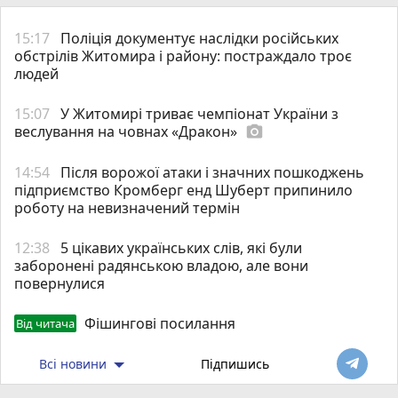
15:17
Поліція документує наслідки російських
обстрілів Житомира і району: постраждало троє
людей
15:07
У Житомирі триває чемпіонат України з
веслування на човнах «Дракон»
photo_camera
14:54
Після ворожої атаки і значних пошкоджень
підприємство Кромберг енд Шуберт припинило
роботу на невизначений термін
12:38
5 цікавих українських слів, які були
заборонені радянською владою, але вони
повернулися
Фішингові посилання
Від читача
Всі новини
Підпишись