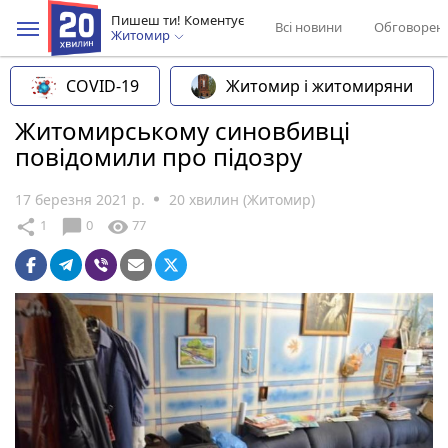
Пишеш ти! Коментує
Всі новини
Обговорен
Житомир
COVID-19
Житомир і житомиряни
Житомирському синовбивці
повідомили про підозру
17 березня 2021 р.
20 хвилин (Житомир)
chat_bubble
share
visibility
1
0
77