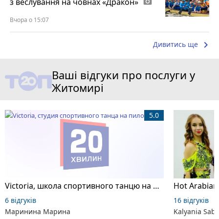
з веслування на човнах «Дракон»
photo_camera
Вчора о 15:07
keyboard_arrow_right
Дивитись ще
Ваші відгуки про послуги у
Житомирі
5.0
Victoria, школа спортивного танцю на пілоні
6 відгуків
16 відгуків
Маринина Марина
Kalyania Sabe