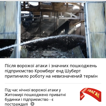
Після ворожої атаки і значних пошкоджень
підприємство Кромберг енд Шуберт
припинило роботу на невизначений термін
Під час нічної ворожої атаки у
Житомирі пошкоджено приватні
будинки і підприємство - є
постраждалі
play_circle_filled