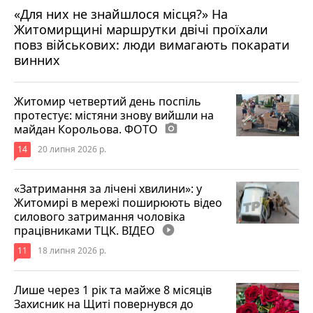
«Для них не знайшлося місця?» На
Житомирщині маршрутки двічі проїхали
17 липня 2026 р.
повз військових: люди вимагають покарати
винних
Житомир четвертий день поспіль
протестує: містяни знову вийшли на
майдан Корольова. ФОТО
photo_camera
14
20 липня 2026 р.
«Затримання за лічені хвилини»: у
Житомирі в мережі поширюють відео
силового затримання чоловіка
працівниками ТЦК. ВІДЕО
play_circle_filled
11
18 липня 2026 р.
Лише через 1 рік та майже 8 місяців
Захисник на Щиті повернувся до