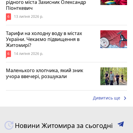
рідного міста Захисник Олександр
Піонткевич
6
13 липня 2026 р.
Тарифи на холодну воду в містах
України. Чекаємо підвищення в
Житомирі?
6
14 липня 2026 р.
Маленького хлопчика, який зник
учора ввечері, розшукали
keyboard_arrow_right
Дивитись ще
Новини Житомира за сьогодні