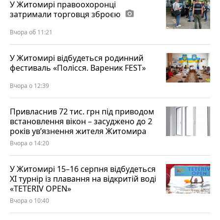
У Житомирі правоохоронці
затримали торговця зброєю
photo_camera
Вчора об 11:21
У Житомирі відбудеться родинний
фестиваль «Полісся. Вареник FEST»
Вчора о 12:39
Привласнив 72 тис. грн під приводом
встановлення вікон – засуджено до 2
років ув’язнення жителя Житомира
Вчора о 14:20
У Житомирі 15–16 серпня відбудеться
XI турнір із плавання на відкритій воді
«TETERIV OPEN»
Вчора о 10:40