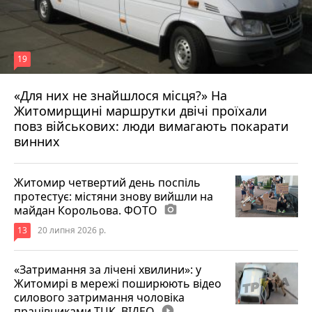
19
«Для них не знайшлося місця?» На
Житомирщині маршрутки двічі проїхали
17 липня 2026 р.
повз військових: люди вимагають покарати
винних
Житомир четвертий день поспіль
протестує: містяни знову вийшли на
майдан Корольова. ФОТО
photo_camera
13
20 липня 2026 р.
«Затримання за лічені хвилини»: у
Житомирі в мережі поширюють відео
силового затримання чоловіка
працівниками ТЦК. ВІДЕО
play_circle_filled