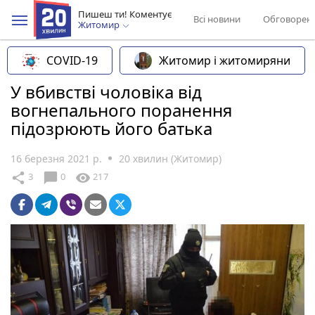
Пишеш ти! Коментує
Всі новини
Обговорен
Житомир
COVID-19
Житомир і житомиряни
У вбивстві чоловіка від
вогнепального поранення
підозрюють його батька
16 березня 2021 р.
20 хвилин (Житомир)
chat_bubble
share
visibility
3
0
217