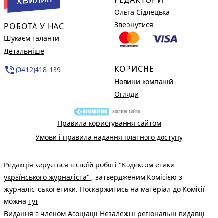
Ольга Сідлецька
Звернутися
РОБОТА У НАС
Шукаєм таланти
Детальніше
КОРИСНЕ
phone_in_talk
(0412)418-189
Новини компаній
Огляди
Правила користування сайтом
Умови і правила надання платного доступу
Редакція керується в своїй роботі
"Кодексом етики
українського журналіста"
, затвердженим Комісією з
журналістської етики. Поскаржитись на матеріал до Комісії
можна
тут
Видання є членом
Асоціації Незалежні регіональні видавці