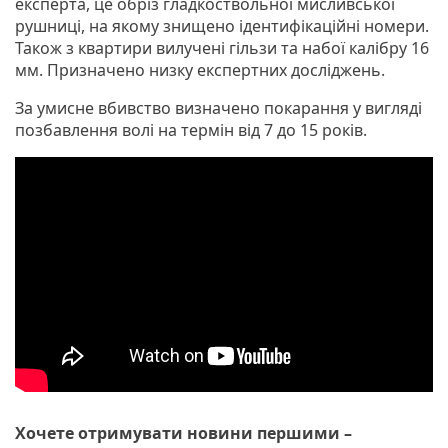
експерта, це обріз гладкоствольної мисливської
рушниці, на якому знищено ідентифікаційні номери.
Також з квартири вилучені гільзи та набої калібру 16
мм. Призначено низку експертних досліджень.
За умисне вбивство визначено покарання у вигляді
позбавлення волі на термін від 7 до 15 років.
Хочете отримувати новини першими –