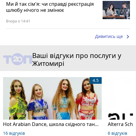
Ми й так сім'я: чи справді реєстрація
шлюбу нічого не змінює
Вчора о 14:41
keyboard_arrow_right
Дивитись ще
Ваші відгуки про послуги у
Житомирі
4.5
Hot Arabian Dance, школа східного танцю
16 відгуків
6 відгуків