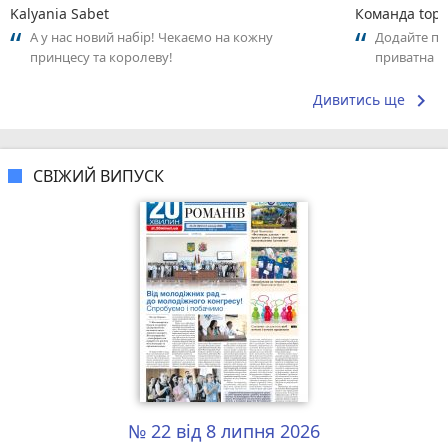
Kalyania Sabet
Команда top2
А у нас новий набір! Чекаємо на кожну
Додайте пер
принцесу та королеву!
приватна ш
досвідом – 
keyboard_arrow_right
Дивитись ще
СВІЖИЙ ВИПУСК
№ 22 від 8 липня 2026