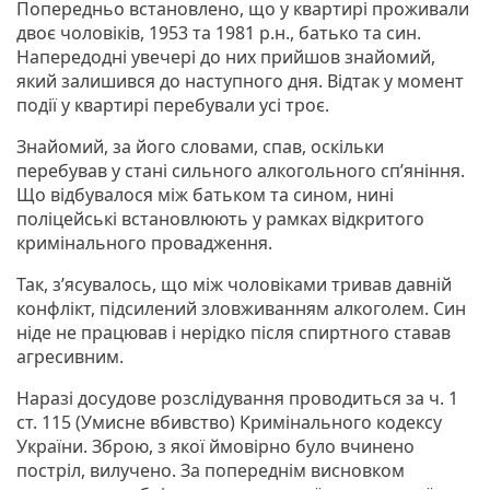
Попередньо встановлено, що у квартирі проживали
двоє чоловіків, 1953 та 1981 р.н., батько та син.
Напередодні увечері до них прийшов знайомий,
який залишився до наступного дня. Відтак у момент
події у квартирі перебували усі троє.
Знайомий, за його словами, спав, оскільки
перебував у стані сильного алкогольного сп’яніння.
Що відбувалося між батьком та сином, нині
поліцейські встановлюють у рамках відкритого
кримінального провадження.
Так, з’ясувалось, що між чоловіками тривав давній
конфлікт, підсилений зловживанням алкоголем. Син
ніде не працював і нерідко після спиртного ставав
агресивним.
Наразі досудове розслідування проводиться за ч. 1
ст. 115 (Умисне вбивство) Кримінального кодексу
України. Зброю, з якої ймовірно було вчинено
постріл, вилучено. За попереднім висновком