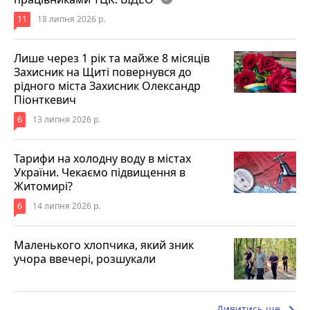
11
18 липня 2026 р.
Лише через 1 рік та майже 8 місяців
Захисник на Щиті повернувся до
рідного міста Захисник Олександр
Піонткевич
6
13 липня 2026 р.
Тарифи на холодну воду в містах
України. Чекаємо підвищення в
Житомирі?
6
14 липня 2026 р.
Маленького хлопчика, який зник
учора ввечері, розшукали
keyboard_arrow_right
Дивитись ще