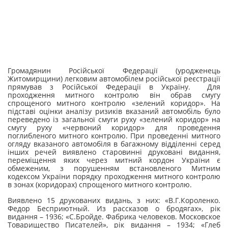
Громадянин Російської Федерації (уродженець
Житомирщини) легковим автомобілем російської реєстрації
прямував з Російської Федерації в Україну. Для
проходження митного контролю він обрав смугу
спрощеного митного контролю «зелений коридор». На
підставі оцінки аналізу ризиків вказаний автомобіль було
переведено із загальної смуги руху «зелений коридор» на
смугу руху «червоний коридор» для проведення
поглибленого митного контролю. При проведенні митного
огляду вказаного автомобіля в багажному відділенні серед
інших речей виявлено старовинні друковані видання,
переміщення яких через митний кордон України є
обмеженим, з порушенням встановленого Митним
кодексом України порядку проходження митного контролю
в зонах (коридорах) спрощеного митного контролю.
Виявлено 15 друкованих видань, з них: «В.Г.Короленко.
Федор Бесприютный. Из рассказов о бродягах», рік
видання – 1936; «С.Бройде. Фабрика человеков. Московское
Товарищество Писателей», рік видання – 1934; «Глеб