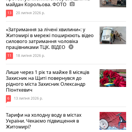
майдан Корольова. ФОТО
photo_camera
13
20 липня 2026 р.
«Затримання за лічені хвилини»: у
Житомирі в мережі поширюють відео
силового затримання чоловіка
працівниками ТЦК. ВІДЕО
play_circle_filled
11
18 липня 2026 р.
Лише через 1 рік та майже 8 місяців
Захисник на Щиті повернувся до
рідного міста Захисник Олександр
Піонткевич
6
13 липня 2026 р.
Тарифи на холодну воду в містах
України. Чекаємо підвищення в
Житомирі?