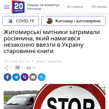
Пишеш ти! Коментує
Всі новини
Обговорен
Житомир
COVID-19
Житомир і житомиряни
Житомирські митники затримали
росіянина, який намагався
незаконно ввезти в Україну
старовинні книги
19 січня 2017 р.
Анна Сергієнко
chat_bubble
share
visibility
0
0
26