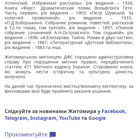
Успенский. Избранные рассказы», рік видання – 1934;
Книга «Фауст. Драматическая поэма Вольфгонга Гете.
Часть первая», рік видання – 1903; «Петр Шумский. За
колючей проволокой
»,
рік видання – 1933;
«П.Д.Боборыкина. Собрание романов, повестей, рассказов
в 12-ти томах, том третий
»
, рік видання – 1897; «Полное
собрание сочинений А.Н.Островского.
Том седьмой
»
, рік
видання – 1896; «А.Елизарова. Тайна. Роман в двух частях»,
рік видання – 1887; «Литературная «Детская библиотека»,
рік видання – 1883 та інші.
Житомирською митницею ДФС порушено адміністративну
справу про порушення митних правил, передбаченого
статтею 471 Митного кодексу України. Старовинні книги,
які можуть нести історичну та культурну цінність,
вилучено.
На даний час призначено мистецтвознавчу експертизу, за
висновками якої буде прийнято законне рішення.
Слідкуйте за новинами Житомира у
Facebook
,
Telegram
,
Instagram
,
YouTube
та
Google
Прокоментуйте
chat_bubble