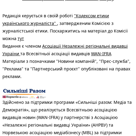
Редакція керується в своїй роботі
"Кодексом етики
українського журналіста"
, затвердженим Комісією з
журналістської етики. Поскаржитись на матеріал до Комісії
можна
тут
Видання є членом
Асоціації Незалежні регіональні видавці
України
та Всесвітньої асоціації видавців
WAN-IFRA
Матеріали з позначками "Новини компаній", "Прес-служба",
"Реклама" та "Партнерський проєкт" опубліковані на правах
реклами.
Здійснено за підтримки програми «Сильніші разом: Медіа та
Демократія», що реалізується Всесвітньою асоціацією
видавців новин (WAN-IFRA) у партнерстві з Асоціацією
«Незалежні регіональні видавці України» (АНРВУ) та
Норвезькою асоціацією медіабізнесу (MBL) за підтримки