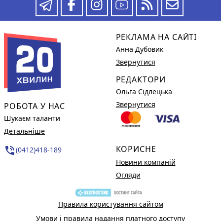
РЕКЛАМА НА САЙТІ
Анна Дубовик
Звернутися
РЕДАКТОРИ
Ольга Сідлецька
Звернутися
РОБОТА У НАС
Шукаєм таланти
Детальніше
КОРИСНЕ
phone_in_talk
(0412)418-189
Новини компаній
Огляди
Правила користування сайтом
Умови і правила надання платного доступу