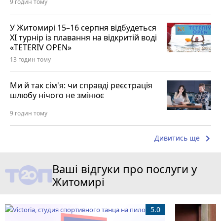
9 годин тому
У Житомирі 15–16 серпня відбудеться
XI турнір із плавання на відкритій воді
«TETERIV OPEN»
13 годин тому
Ми й так сім'я: чи справді реєстрація
шлюбу нічого не змінює
9 годин тому
keyboard_arrow_right
Дивитись ще
Ваші відгуки про послуги у
Житомирі
5.0