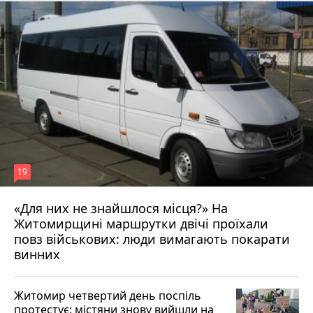
19
«Для них не знайшлося місця?» На
Житомирщині маршрутки двічі проїхали
17 липня 2026 р.
повз військових: люди вимагають покарати
винних
Житомир четвертий день поспіль
протестує: містяни знову вийшли на