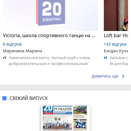
Victoria, школа спортивного танцю на пілоні
Loft bar Ho
6 відгуків
143 відгуки
Маринина Марина
Богдан Кучи
Замечательное место. Уютный клуб с очень
Кальяни сма
доброжелательным и профессиональным
як для бару
коллективом.
що я куштув
keyboard_arrow_right
Дивитись ще
СВІЖИЙ ВИПУСК