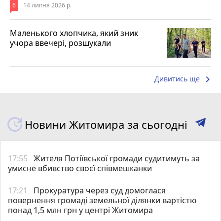
6
14 липня 2026 р.
Маленького хлопчика, який зник
учора ввечері, розшукали
keyboard_arrow_right
Дивитись ще
Новини Житомира за сьогодні
17:55
Жителя Потіївської громади судитимуть за
умисне вбивство своєї співмешканки
17:21
Прокуратура через суд домоглася
повернення громаді земельної ділянки вартістю
понад 1,5 млн грн у центрі Житомира