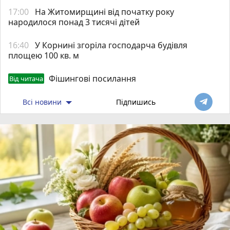
17:00
На Житомирщині від початку року
народилося понад 3 тисячі дітей
16:40
У Корнині згоріла господарча будівля
площею 100 кв. м
Фішингові посилання
Від читача
Всі новини
Підпишись