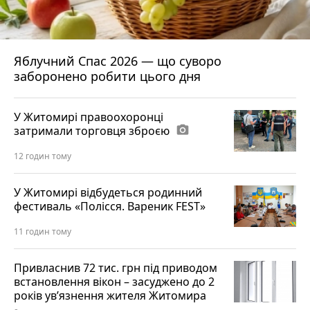
Яблучний Спас 2026 — що суворо
заборонено робити цього дня
У Житомирі правоохоронці
затримали торговця зброєю
photo_camera
12 годин тому
У Житомирі відбудеться родинний
фестиваль «Полісся. Вареник FEST»
11 годин тому
Привласнив 72 тис. грн під приводом
встановлення вікон – засуджено до 2
років ув’язнення жителя Житомира