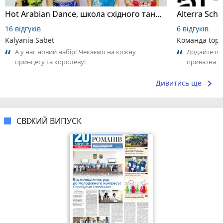
Hot Arabian Dance, школа східного танцю
16 відгуків
6 відгуків
Kalyania Sabet
Команда top2
А у нас новий набір! Чекаємо на кожну
Додайте пер
принцесу та королеву!
приватна ш
досвідом – 
keyboard_arrow_right
Дивитись ще
СВІЖИЙ ВИПУСК