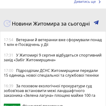
keyboard_arrow_right
Дивитись ще
Новини Житомира за сьогодні
17:54
Ветерани й ветеранки вже сформували понад
1 млн е-Посвідчень у Дії
17:31
У Житомирі 9 серпня відбудеться спортивний
захід «Забіг Житомирщина»
17:00
Підрозділам ДСНС Житомирщини передали
15 одиниць нової спеціальної та службової техніки
16:39
За позовом екологічної прокуратури суд
зобов’язав встановити межі ландшафтного
заказника «Зелена лагуна» площею майже 100 га
Фішингові посилання
Від читача