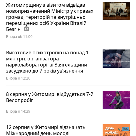
Житомирщину з візитом відвідав
новопризначений Міністр у справах
громад, територій та внутрішньо
переміщених осіб України Віталій
Безгін
photo_camera
Вчора об 11:00
Виготовив психотропів на понад 1
млн грн: організатора
нарколабораторії зі Звягельщини
засуджено до 7 років ув'язнення
Вчора о 12:20
8 серпня у Житомирі відбудеться 7-й
Велопробіг
Вчора о 14:39
12 серпня у Житомирі відзначать
Міжнародний день молоді