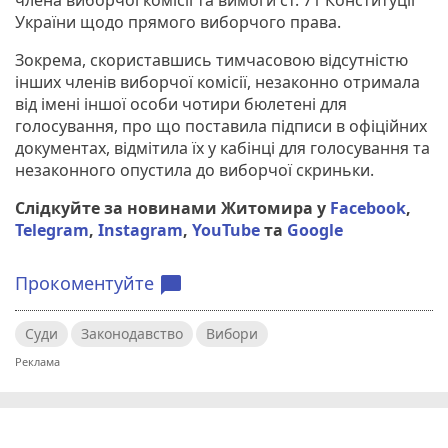
України щодо прямого виборчого права.
Зокрема, скориставшись тимчасовою відсутністю
інших членів виборчої комісії, незаконно отримала
від імені іншої особи чотири бюлетені для
голосування, про що поставила підписи в офіційних
документах, відмітила їх у кабінці для голосування та
незаконного опустила до виборчої скриньки.
Слідкуйте за новинами Житомира у
Facebook
,
Telegram
,
Instagram
,
YouTube
та
Google
Прокоментуйте
chat_bubble
Суди
Законодавство
Вибори