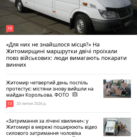
19
«Для них не знайшлося місця?» На
Житомирщині маршрутки двічі проїхали
17 липня 2026 р.
повз військових: люди вимагають покарати
винних
Житомир четвертий день поспіль
протестує: містяни знову вийшли на
майдан Корольова. ФОТО
photo_camera
13
20 липня 2026 р.
«Затримання за лічені хвилини»: у
Житомирі в мережі поширюють відео
силового затримання чоловіка