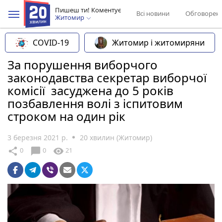
Пишеш ти! Коментує
Всі новини
Обговорен
Житомир
COVID-19
Житомир і житомиряни
За порушення виборчого
законодавства секретар виборчої
комісії засуджена до 5 років
позбавлення волі з іспитовим
строком на один рік
3 березня 2021 р.
20 хвилин (Житомир)
chat_bubble
share
visibility
0
0
21