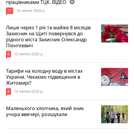
працівниками ТЦК. ВІДЕО
play_circle_filled
11
18 липня 2026 р.
Лише через 1 рік та майже 8 місяців
Захисник на Щиті повернувся до
рідного міста Захисник Олександр
Піонткевич
6
13 липня 2026 р.
Тарифи на холодну воду в містах
України. Чекаємо підвищення в
Житомирі?
6
14 липня 2026 р.
Маленького хлопчика, який зник
учора ввечері, розшукали