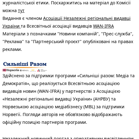
журналістської етики. Поскаржитись на матеріал до Комісії
можна
тут
Видання є членом
Асоціації Незалежні регіональні видавці
України
та Всесвітньої асоціації видавців
WAN-IFRA
Матеріали з позначками "Новини компаній", "Прес-служба",
"Реклама" та "Партнерський проєкт" опубліковані на правах
реклами.
Здійснено за підтримки програми «Сильніші разом: Медіа та
Демократія», що реалізується Всесвітньою асоціацією
видавців новин (WAN-IFRA) у партнерстві з Асоціацією
«Незалежні регіональні видавці України» (АНРВУ) та
Норвезькою асоціацією медіабізнесу (MBL) за підтримки
Норвегії. Погляди авторів не обов’язково відображають
офіційну позицію партнерів програми.
Незалежний новинний портал з оперативним висвітленням