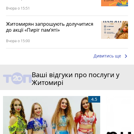
Вчора о 15:51
Житомирян запрошують долучитися
до акції «Пиріг пам’яті»
Вчора о 15:00
keyboard_arrow_right
Дивитись ще
Ваші відгуки про послуги у
Житомирі
4.5