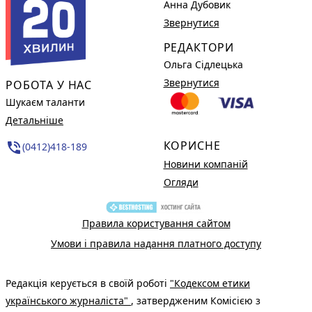
Анна Дубовик
Звернутися
РЕДАКТОРИ
Ольга Сідлецька
Звернутися
РОБОТА У НАС
Шукаєм таланти
Детальніше
КОРИСНЕ
phone_in_talk
(0412)418-189
Новини компаній
Огляди
Правила користування сайтом
Умови і правила надання платного доступу
Редакція керується в своїй роботі
"Кодексом етики
українського журналіста"
, затвердженим Комісією з