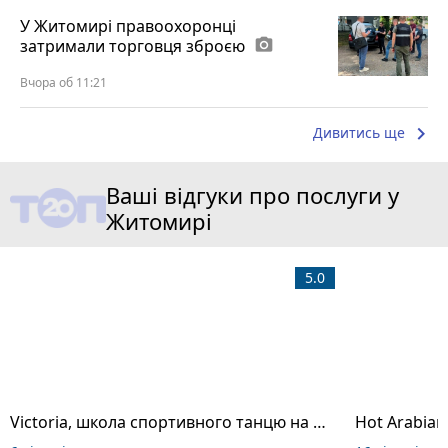
У Житомирі правоохоронці
затримали торговця зброєю
photo_camera
Вчора об 11:21
keyboard_arrow_right
Дивитись ще
Ваші відгуки про послуги у
Житомирі
5.0
Victoria, школа спортивного танцю на пілоні