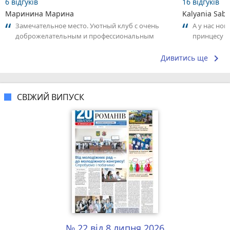
6 відгуків
16 відгуків
Маринина Марина
Kalyania Sabe
Замечательное место. Уютный клуб с очень
А у нас нов
доброжелательным и профессиональным
принцесу т
коллективом.
keyboard_arrow_right
Дивитись ще
СВІЖИЙ ВИПУСК
№ 22 від 8 липня 2026