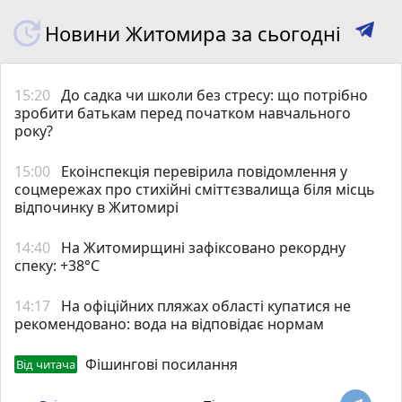
Новини Житомира за сьогодні
15:20
До садка чи школи без стресу: що потрібно
зробити батькам перед початком навчального
року?
15:00
Екоінспекція перевірила повідомлення у
соцмережах про стихійні сміттєзвалища біля місць
відпочинку в Житомирі
14:40
Н️а Житомирщині зафіксовано рекордну
спеку: +38°C
14:17
На офіційних пляжах області купатися не
рекомендовано: вода на відповідає нормам
Фішингові посилання
Від читача