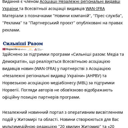
Видання є членом
Асоціації Незалежні регіональні видавці
України
та Всесвітньої асоціації видавців
WAN-IFRA
Матеріали з позначками "Новини компаній", "Прес-служба",
"Реклама" та "Партнерський проєкт" опубліковані на правах
реклами.
Здійснено за підтримки програми «Сильніші разом: Медіа та
Демократія», що реалізується Всесвітньою асоціацією
видавців новин (WAN-IFRA) у партнерстві з Асоціацією
«Незалежні регіональні видавці України» (АНРВУ) та
Норвезькою асоціацією медіабізнесу (MBL) за підтримки
Норвегії. Погляди авторів не обов’язково відображають
офіційну позицію партнерів програми.
Незалежний новинний портал з оперативним висвітленням
подій у Житомирі та області. Новини створюються для Вас
мультимедійною редакцією "20 хвилин Житомир" та «20