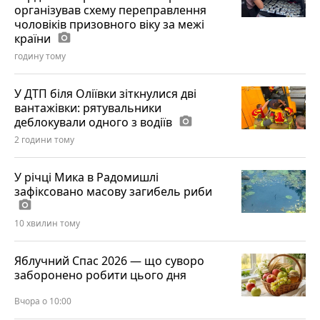
організував схему переправлення
чоловіків призовного віку за межі
країни
photo_camera
годину тому
У ДТП біля Оліївки зіткнулися дві
вантажівки: рятувальники
деблокували одного з водіїв
photo_camera
2 години тому
У річці Мика в Радомишлі
зафіксовано масову загибель риби
photo_camera
10 хвилин тому
Яблучний Спас 2026 — що суворо
заборонено робити цього дня
Вчора о 10:00