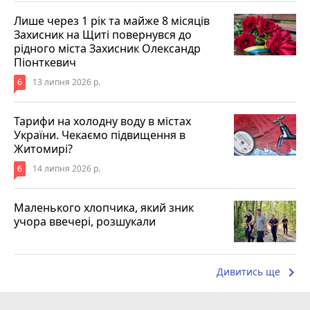
Лише через 1 рік та майже 8 місяців
Захисник на Щиті повернувся до
рідного міста Захисник Олександр
Піонткевич
6
13 липня 2026 р.
Тарифи на холодну воду в містах
України. Чекаємо підвищення в
Житомирі?
6
14 липня 2026 р.
Маленького хлопчика, який зник
учора ввечері, розшукали
keyboard_arrow_right
Дивитись ще