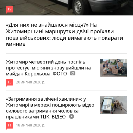
19
«Для них не знайшлося місця?» На
Житомирщині маршрутки двічі проїхали
17 липня 2026 р.
повз військових: люди вимагають покарати
винних
Житомир четвертий день поспіль
протестує: містяни знову вийшли на
майдан Корольова. ФОТО
photo_camera
13
20 липня 2026 р.
«Затримання за лічені хвилини»: у
Житомирі в мережі поширюють відео
силового затримання чоловіка
працівниками ТЦК. ВІДЕО
play_circle_filled
11
18 липня 2026 р.