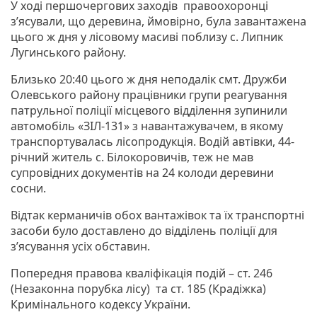
У ході першочергових заходів правоохоронці
з’ясували, що деревина, ймовірно, була завантажена
цього ж дня у лісовому масиві поблизу с. Липник
Лугинського району.
Близько 20:40 цього ж дня неподалік смт. Дружби
Олевського району працівники групи реагування
патрульної поліції місцевого відділення зупинили
автомобіль «ЗІЛ-131» з навантажувачем, в якому
транспортувалась лісопродукція. Водій автівки, 44-
річний житель с. Білокоровичів, теж не мав
супровідних документів на 24 колоди деревини
сосни.
Відтак керманичів обох вантажівок та їх транспортні
засоби було доставлено до відділень поліції для
з’ясування усіх обставин.
Попередня правова кваліфікація подій – ст. 246
(Незаконна порубка лісу) та ст. 185 (Крадіжка)
Кримінального кодексу України.