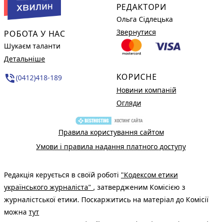
РЕДАКТОРИ
Ольга Сідлецька
Звернутися
РОБОТА У НАС
Шукаєм таланти
Детальніше
КОРИСНЕ
phone_in_talk
(0412)418-189
Новини компаній
Огляди
Правила користування сайтом
Умови і правила надання платного доступу
Редакція керується в своїй роботі
"Кодексом етики
українського журналіста"
, затвердженим Комісією з
журналістської етики. Поскаржитись на матеріал до Комісії
можна
тут