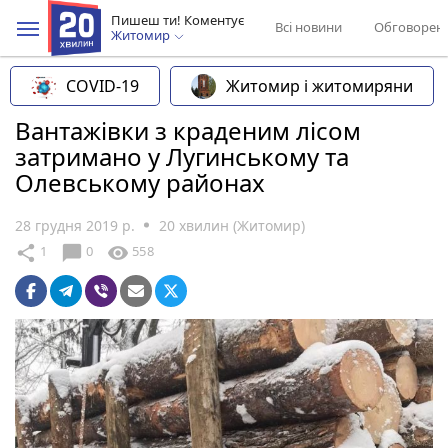
Пишеш ти! Коментує
Всі новини
Обговорен
Житомир
COVID-19
Житомир і житомиряни
Вантажівки з краденим лісом
затримано у Лугинському та
Олевському районах
28 грудня 2019 р.
20 хвилин (Житомир)
chat_bubble
share
visibility
1
0
558