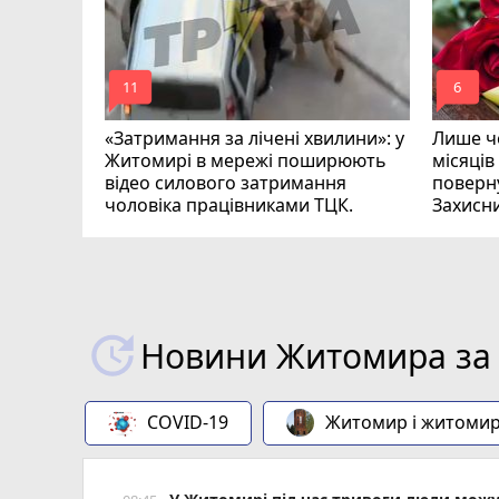
mode_comment
mode_comment
11
6
«Затримання за лічені хвилини»: у
Лише че
Житомирі в мережі поширюють
місяців
відео силового затримання
поверну
чоловіка працівниками ТЦК.
Захисн
ВІДЕО
play_circle_filled
Новини Житомира за 
COVID-19
Житомир і житоми