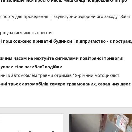
уть залишитися просто неба: мешканці повідомляють про
спорту для проведення фізкультурно-оздоровчого заходу "Забіг
іршуватися якість повітря
рі пошкоджено приватні будинки і підприємство - є постраж
им часом не нехтуйте сигналами повітряної тривоги!
ували тіло загиблої водійки
енні з автомобілем травми отримав 18-річний мотоцикліст
енні трьох автомобілів семеро травмованих, серед них двоє 
 збільшити виплати
деталі нового законопроєкту
ми: жителька Звягельщини потрапила на гачок шахраїв