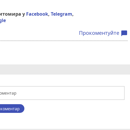
Житомира у
Facebook
,
Telegram
,
gle
Прокоментуйте
chat_bubble
 коментар