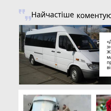
Найчастіше
коменту
«
з
Ж
м
п
в
в
в
ий зник
и