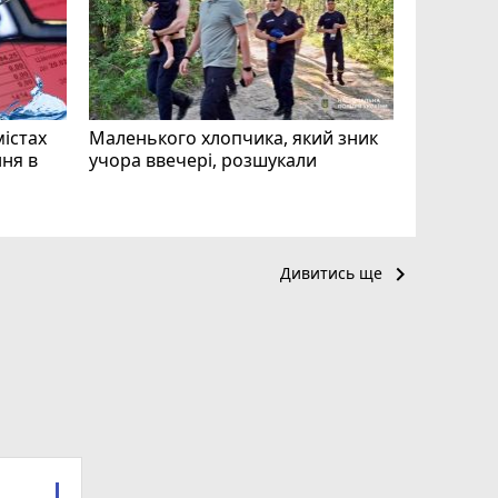
чоловіка
ВІДЕО
play_circle_filled
mode_comment
11
містах
Маленького хлопчика, який зник
ня в
учора ввечері, розшукали
keyboard_arrow_right
Дивитись ще