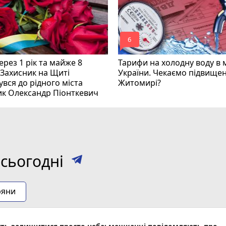
mode_comment
6
рез 1 рік та майже 8
Тарифи на холодну воду в 
 Захисник на Щиті
України. Чекаємо підвищен
вся до рідного міста
Житомирі?
ик Олександр Піонткевич
сьогодні
ряни