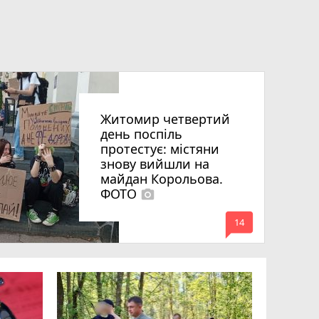
Житомир четвертий
день поспіль
протестує: містяни
знову вийшли на
майдан Корольова.
ФОТО
photo_camera
mode_comment
14
«Затриман
Житомир
відео си