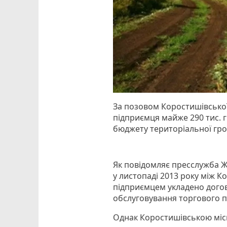
За позовом Коростишівської
підприємця майже 290 тис. г
бюджету територіальної гр
Як повідомляє пресслужба Ж
у листопаді 2013 року між 
підприємцем укладено догов
обслуговування торгового 
Однак Коростишівською міс