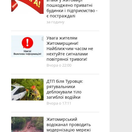
пошкоджено приватні
будинки і підприємство -
є постраждалі
за годину
Увага жителям
Житомирщини!
Найближчим часом не
нехтуйте сигналами
повітряної тривоги!
Вчора о 22:00
ДТП біля Туровця:
рятувальники
деблокували тіло
загиблої водійки
Вчора о 17:11
Житомирський
водоканал проводить
модернізацію мережі