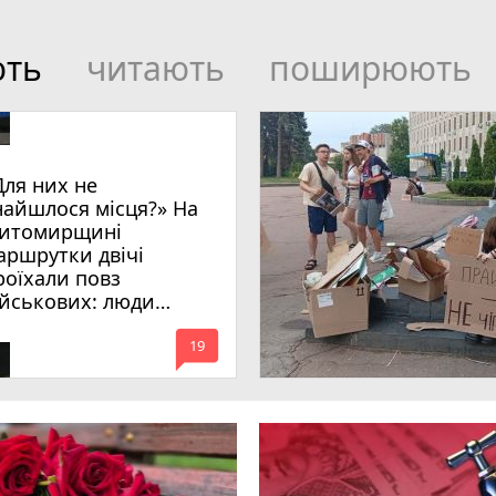
ють
читають
поширюють
Для них не
найшлося місця?» На
итомирщині
аршрутки двічі
роїхали повз
ійськових: люди
имагають покарати
mode_comment
инних
19