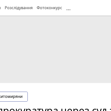
...
я
Розслідування
Фотоконкурс
житомиряни
прокуратура через суд 