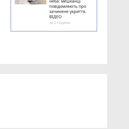
неба: мешканці
повідомляють про
зачинене укриття.
ВІДЕО
за 2 години