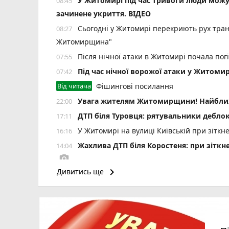
У Житомирі під час тривоги люди мож
08:45
зачинене укриття. ВІДЕО
Сьогодні у Житомирі перекриють рух тран
08:27
Житомирщина"
Після нічної атаки в Житомирі почала пог
07:55
Під час нічної ворожої атаки у Житоми
07:42
Від читача
Фішингові посилання
Увага жителям Житомирщини! Найближч
22:00
ДТП біля Туровця: рятувальники деблок
17:11
У Житомирі на вулиці Київській при зіткн
16:16
Жахлива ДТП біля Коростеня: при зіткн
14:04
photo_camera
keyboard_arrow_right
Дивитись ще
Пенсія може зрости більш ніж на 50%: як
13:15
Штраф за неволодіння державною мовою: 
12:35
Борщівник: як уберегтися?
11:25
«Заміна» сім-картки обернулася кредита
10:04