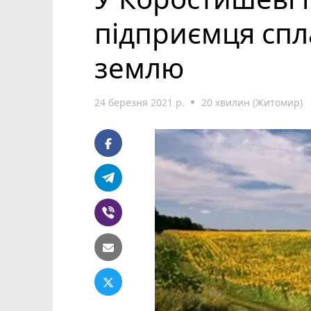
підприємця спла
землю
24 березня 2021 р.
20 хвилин (Житомир)