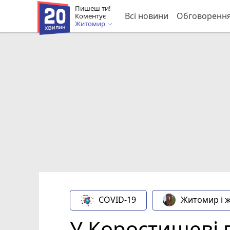
Пишеш ти!
Всі новини
Обговоренн
Коментує
Житомир
COVID-19
Житомир і 
У Коростишеві 