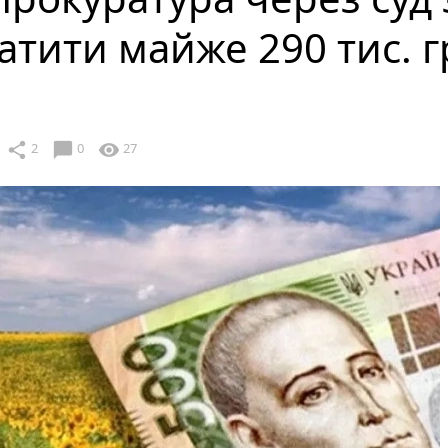
тити майже 290 тис. г
chat_bubble
share
visibility
2
0
27