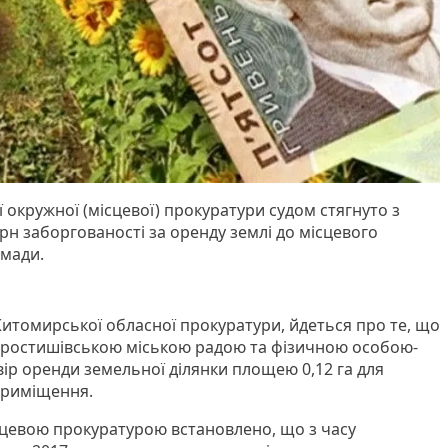
 окружної (місцевої) прокуратури судом стягнуто з
рн заборгованості за оренду землі до місцевого
омади.
итомирської обласної прокуратури, йдеться про те, що
Коростишівською міською радою та фізичною особою-
ір оренди земельної ділянки площею 0,12 га для
приміщення.
цевою прокуратурою встановлено, що з часу