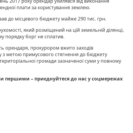
ень 2017 року орендар ухилявся від виконання
ендної плати за користування землею.
вав до місцевого бюджету майже 290 тис. грн.
рухомості, який розміщений на цій земельній ділянці,
у порядку борг не сплатив.
сть орендаря, прокурором вжито заходів
у з метою примусового стягнення до бюджету
 територіальної громади зазначеної суми у повному
и першими – приєднуйтеся до нас у соцмережах