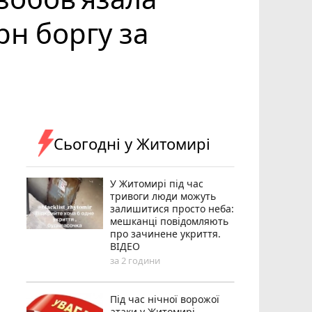
рн боргу за
Сьогодні у Житомирі
У Житомирі під час
тривоги люди можуть
залишитися просто неба:
мешканці повідомляють
про зачинене укриття.
ВІДЕО
за 2 години
Під час нічної ворожої
атаки у Житомирі