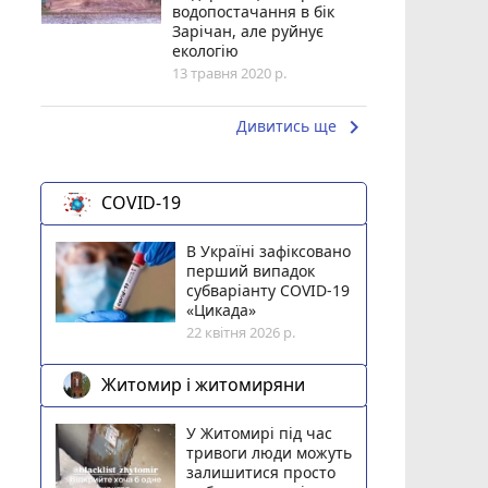
водопостачання в бік
Зарічан, але руйнує
екологію
13 травня 2020 р.
keyboard_arrow_right
Дивитись ще
COVID-19
В Україні зафіксовано
перший випадок
субваріанту COVID-19
«Цикада»
22 квітня 2026 р.
Житомир і житомиряни
У Житомирі під час
тривоги люди можуть
залишитися просто