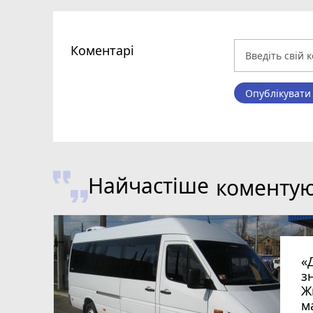
Коментарі
Опублікувати
Найчастіше
коменту
«
з
Ж
м