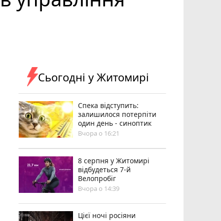
Сьогодні у Житомирі
Спека відступить:
залишилося потерпіти
один день - синоптик
Вчора о 16:21
8 серпня у Житомирі
відбудеться 7-й
Велопробіг
Вчора о 14:39
Цієї ночі росіяни