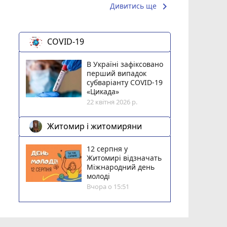
keyboard_arrow_right
Дивитись ще
COVID-19
В Україні зафіксовано
перший випадок
субваріанту COVID-19
«Цикада»
22 квітня 2026 р.
Житомир і житомиряни
12 серпня у
Житомирі відзначать
Міжнародний день
молоді
Вчора о 15:51