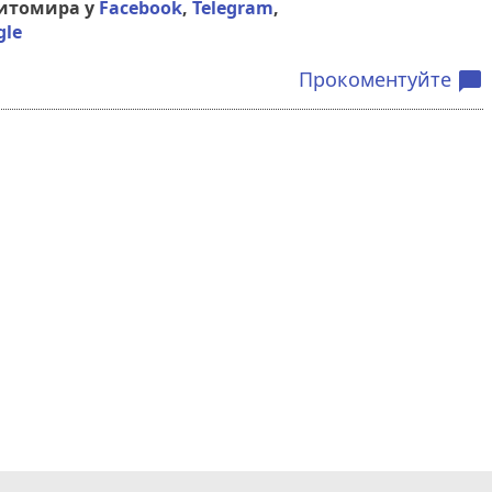
Житомира у
Facebook
,
Telegram
,
gle
Прокоментуйте
chat_bubble