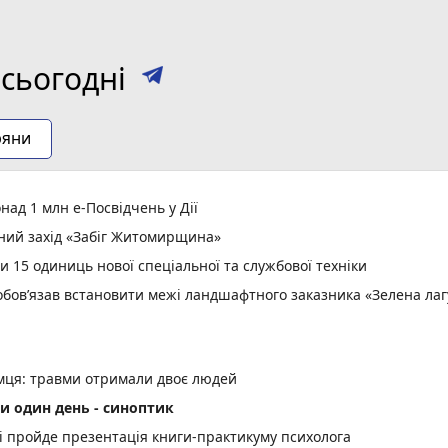
сьогодні
ряни
ад 1 млн е-Посвідчень у Дії
вний захід «Забіг Житомирщина»
15 одиниць нової спеціальної та службової техніки
зобов’язав встановити межі ландшафтного заказника «Зелена ла
емця: травми отримали двоє людей
и один день - синоптик
рі пройде презентація книги-практикуму психолога