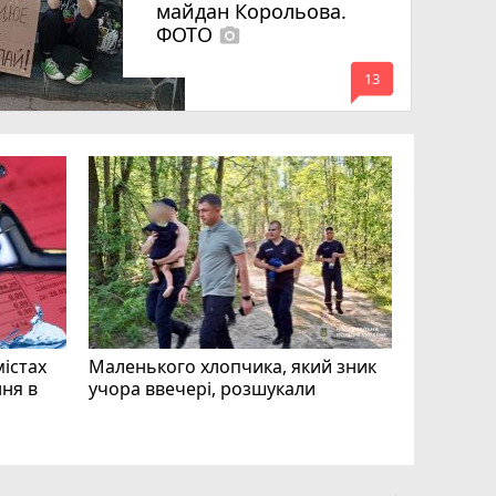
майдан Корольова.
ФОТО
photo_camera
mode_comment
13
«Затриман
Житомир
відео си
чоловіка
ВІДЕО
play_circle_filled
mode_comment
11
містах
Маленького хлопчика, який зник
ня в
учора ввечері, розшукали