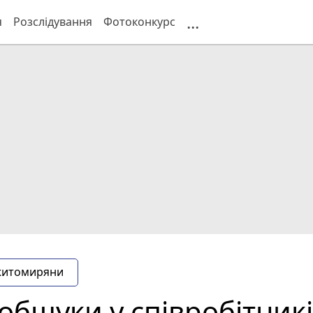
...
я
Розслідування
Фотоконкурс
житомиряни
обшуки у співробітникі