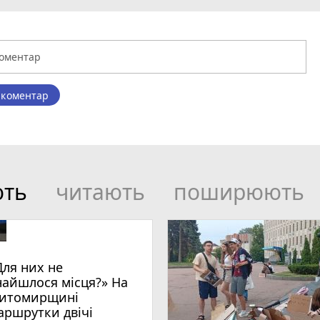
 коментар
ють
читають
поширюють
Для них не
найшлося місця?» На
итомирщині
аршрутки двічі