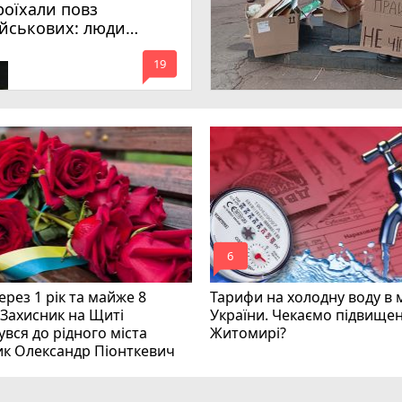
роїхали повз
ійськових: люди
имагають покарати
mode_comment
инних
19
mode_comment
6
рез 1 рік та майже 8
Тарифи на холодну воду в 
 Захисник на Щиті
України. Чекаємо підвищен
вся до рідного міста
Житомирі?
ик Олександр Піонткевич