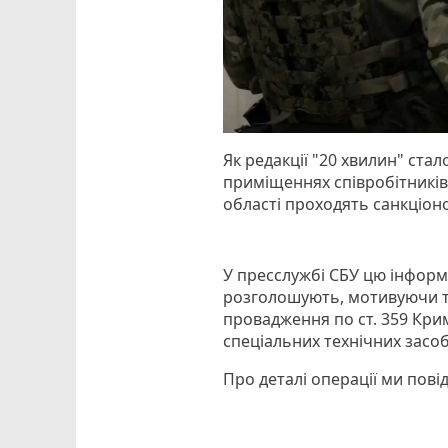
Як редакції "20 хвилин" ста
приміщеннях співробітників
області проходять санкціон
У пресслужбі СБУ цю інформ
розголошують, мотивуючи т
провадження по ст. 359 Кри
спеціальних технічних засоб
Про деталі операції ми пові