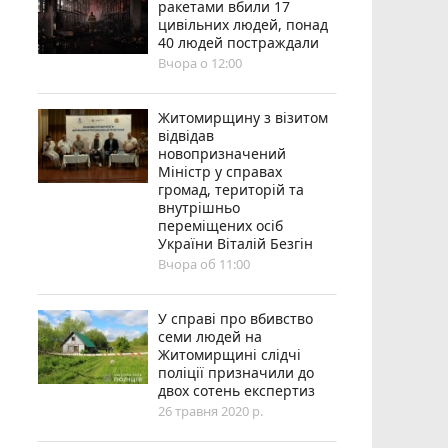
ракетами вбили 17
цивільних людей, понад
40 людей постраждали
Вчора о 12:00
Житомирщину з візитом
відвідав
новопризначений
Міністр у справах
громад, територій та
внутрішньо
переміщених осіб
України Віталій Безгін
Вчора об 11:00
У справі про вбивство
семи людей на
Житомирщині слідчі
поліції призначили до
двох сотень експертиз
26 травня 2020 р.