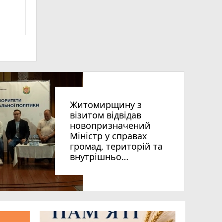
Житомирщину з
візитом відвідав
новопризначений
Міністр у справах
7
громад, територій та
внутрішньо
переміщених осіб
України Віталій Безгін
photo_camera