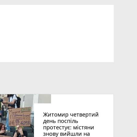
Житомир четвертий
день поспіль
протестує: містяни
знову вийшли на