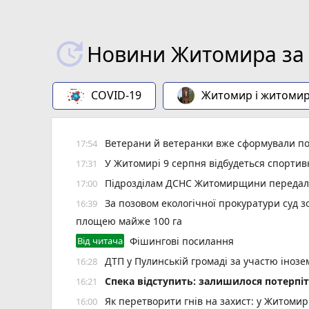
Новини Житомира за 
COVID-19
Житомир і житоми
Ветерани й ветеранки вже сформували пон
17:54
У Житомирі 9 серпня відбудеться спорти
17:31
Підрозділам ДСНС Житомирщини передали 
17:00
За позовом екологічної прокуратури суд 
16:39
площею майже 100 га
Від читача
Фішингові посилання
ДТП у Пулинській громаді за участю іноз
16:28
Спека відступить: залишилося потерпіт
16:21
Як перетворити гнів на захист: у Житоми
16:00