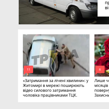
п
в
в
в
ий зник
и
mode_comment
mode_comment
11
6
«Затримання за лічені хвилини»: у
Лише че
Житомирі в мережі поширюють
місяців
відео силового затримання
поверну
чоловіка працівниками ТЦК.
Захисн
ВІДЕО
play_circle_filled