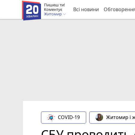
Пишеш ти!
Всі новини
Обговоренн
Коментує
Житомир
COVID-19
Житомир і 
СБУ проводить 