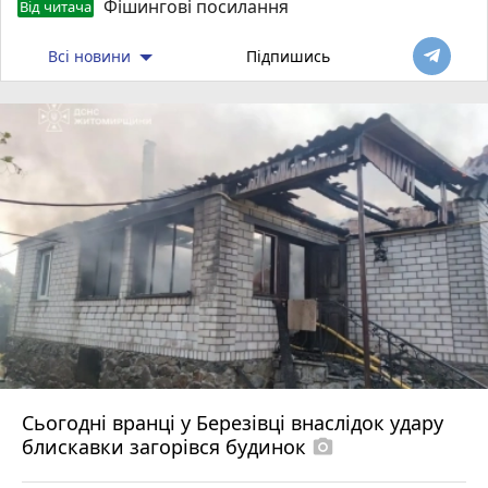
Фішингові посилання
Від читача
Всі новини
Підпишись
Сьогодні вранці у Березівці внаслідок удару
блискавки загорівся будинок
photo_camera