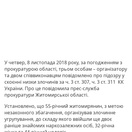
У четвер, 8 листопада 2018 року, за погодженням з
прокуратурою області, трьом особам – організатору
та двом співвиконавцям повідомлено про підозру у
скоєнні низки злочинів за ч. 3 ст. 307, ч. 3 ст. 311 КК
України. Про це повідомила прес-служба
прокуратури Житомирської області.
Установлено, що 55-річний житомирянин, з метою
незаконного збагачення, організував злочинне
угрупування, до складу якого ввійшли ще двоє
раніше знайомих наркозалежних осіб, 32-річна
жінка та 44-річний чоловік.