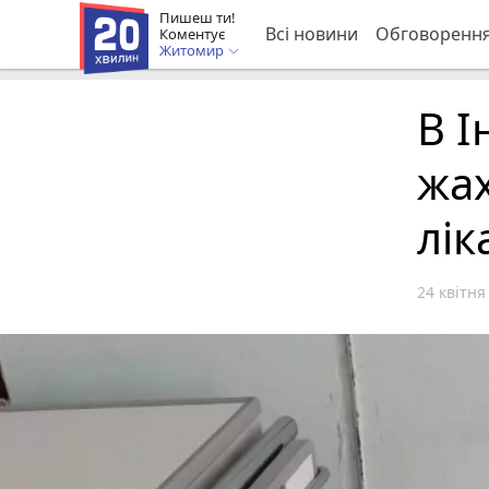
Пишеш ти!
Всі новини
Обговоренн
Коментує
Житомир
В І
жах
лік
24 квітня