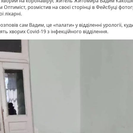
хворий на коронавірус житель Житомира Вадим Какошкі
 Оптиміст, розмістив на своєї сторінці в Фейсбуці фотог
ої лікарні.
озповів сам Вадим, це «палати» у відділенні урології, куд
ть хворих Covid-19 з інфекційного відділення.