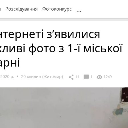
...
я
Розслідування
Фотоконкурс
нтернеті з’явилися
ливі фото з 1-ї міської
арні
 2020 р.
20 хвилин (Житомир)
chat_bubble
share
visibility
11
1
1249