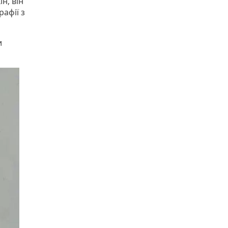
н, він
рафії з
и