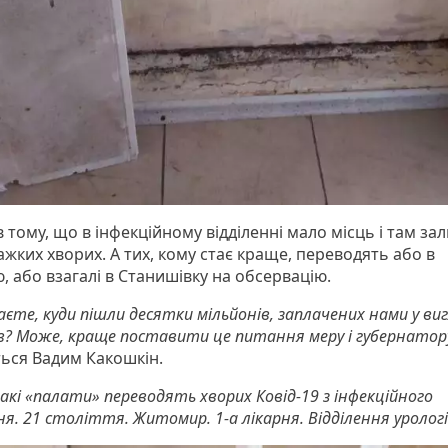
 тому, що в інфекційному відділенні мало місць і там з
ажких хворих. А тих, кому стає краще, переводять або в
, або взагалі в Станишівку на обсервацію.
єте, куди пішли десятки мільйонів, заплачених нами у виг
в? Може, краще поставити це питання меру і губернатор
ься Вадим Какошкін.
акі «палати» переводять хворих Ковід-19 з інфекційного
ня. 21 століття. Житомир. 1-а лікарня. Відділення урологі