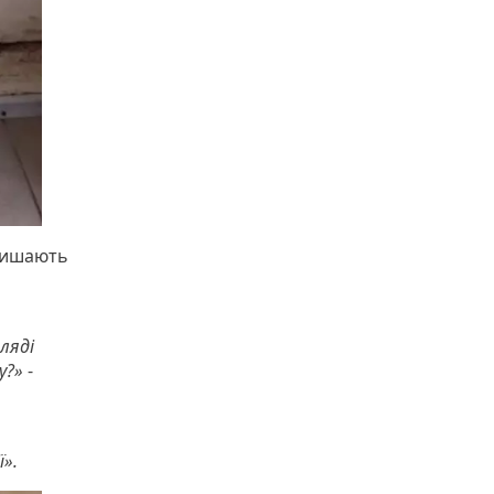
алишають
ляді
у?»
-
ї».