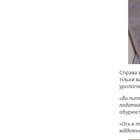
Справа в
тільки в
урологію
«Ви пита
податкі
обурюєт
«Ось в т
відділен