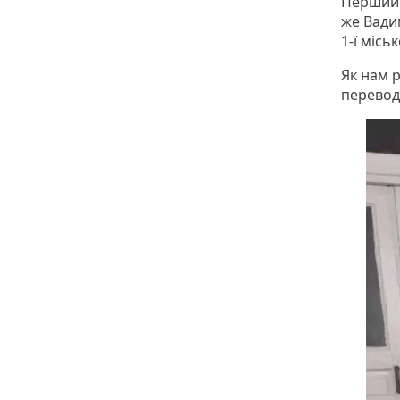
Перший 
же Вадим
1-ї міськ
Як нам р
переводя