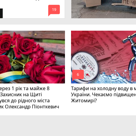
имагають покарати
mode_comment
инних
19
mode_comment
6
рез 1 рік та майже 8
Тарифи на холодну воду в 
 Захисник на Щиті
України. Чекаємо підвищен
вся до рідного міста
Житомирі?
ик Олександр Піонткевич