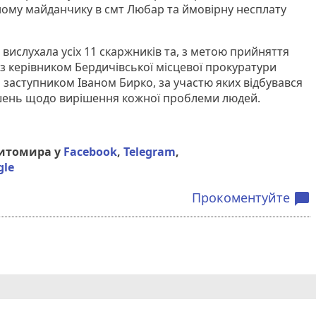
ому майданчику в смт Любар та ймовірну несплату
вислухала усіх 11 скаржників та, з метою прийняття
 з керівником Бердичівської місцевої прокуратури
заступником Іваном Бирко, за участю яких відбувався
шень щодо вирішення кожної проблеми людей.
Житомира у
Facebook
,
Telegram
,
gle
Прокоментуйте
chat_bubble