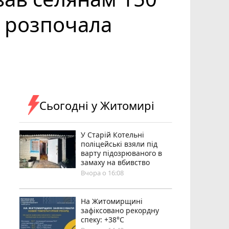
а розпочала
Сьогодні у Житомирі
У Старій Котельні
поліцейські взяли під
варту підозрюваного в
замаху на вбивство
Вчора о 16:08
Н️а Житомирщині
зафіксовано рекордну
спеку: +38°C