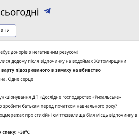
сьогодні
ряни
ебує донорів з негативним резусом!
нулися додому після відпочинку на водоймах Житомирщини
д варту підозрюваного в замаху на вбивство
їна. Одне серце
нкціонування ДП «Дослідне господарство «Рихальське»
но зробити батькам перед початком навчального року?
оцмережах про стихійні сміттєзвалища біля місць відпочинку в
спеку: +38°C