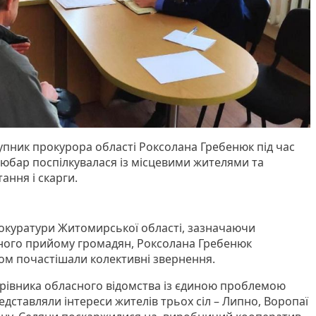
тупник прокурора області Роксолана Гребенюк під час
юбар поспілкувалася із місцевими жителями та
ання і скарги.
окуратури Житомирської області, зазначаючи
зного прийому громадян, Роксолана Гребенюк
ом почастішали колективні звернення.
ерівника обласного відомства із єдиною проблемою
редставляли інтереси жителів трьох сіл – Липно, Воропаї