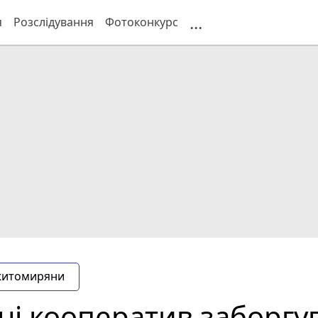
...
я
Розслідування
Фотоконкурс
житомиряни
 кооператив заборгув