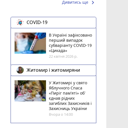
keyboard_arrow_right
Дивитись ще
COVID-19
В Україні зафіксовано
перший випадок
субваріанту COVID-19
«Цикада»
22 квітня 2026 р.
Житомир і житомиряни
У Житомирі у свято
Яблучного Спаса
«Пиріг пам'яті» об'
єднав рідних
загиблих Захисників і
Захисниць України
Вчора о 14:00