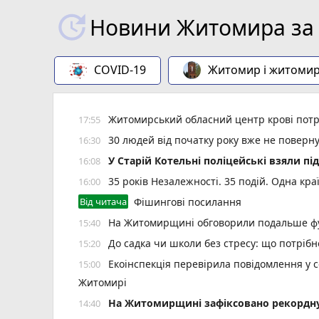
Новини Житомира за 
COVID-19
Житомир і житоми
Житомирський обласний центр крові потр
17:55
30 людей від початку року вже не повер
16:30
У Старій Котельні поліцейські взяли пі
16:08
35 років Незалежності. 35 подій. Одна кра
16:00
Від читача
Фішингові посилання
На Житомирщині обговорили подальше фу
15:40
До садка чи школи без стресу: що потріб
15:20
Екоінспекція перевірила повідомлення у с
15:00
Житомирі
Н️а Житомирщині зафіксовано рекордну 
14:40