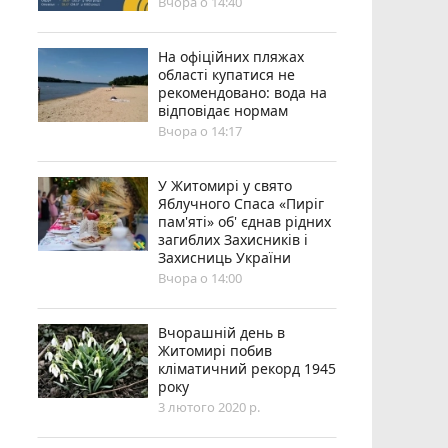
Вчора о 14:40
На офіційних пляжах
області купатися не
рекомендовано: вода на
відповідає нормам
Вчора о 14:17
У Житомирі у свято
Яблучного Спаса «Пиріг
пам'яті» об' єднав рідних
загиблих Захисників і
Захисниць України
Вчора о 14:00
Вчорашній день в
Житомирі побив
кліматичний рекорд 1945
року
3 лютого 2020 р.