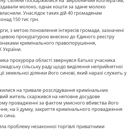
ону. Селяни поскаржилися на виробничий кооператив,
 здавали молоко, однак кошти за здане молоко
власнили. Унаслідок таких дій 40 громадянам
онад 150 тис грн.
рги, з метою поновлення інтересів громади, зазначені
сцевою прокуратурою внесено до Єдиного реєстру
 ознаками кримінального правопорушення,
К України.
ника прокурора області звернувся батько учасника
Громадську сільську раду щодо виділення неприйнятної
ії земельної ділянки його синові, який наразі служить у
жилися на тривале розслідування кримінальних
евий житель скаржився на неповне досудове
ому провадженні за фактом умисного вбивства його
онне, на її думку, закриття кримінального провадження
го сина.
ла проблему незаконної торгівлі приватними