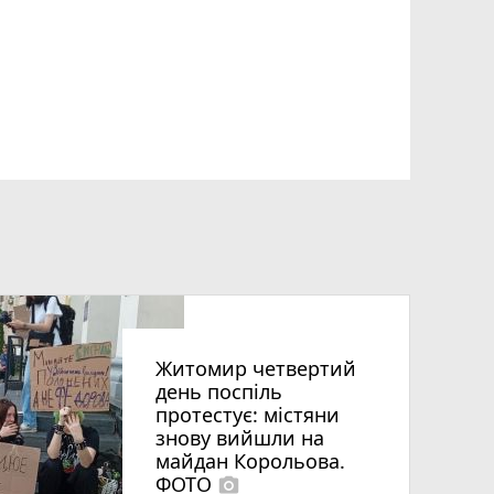
Житомир четвертий
день поспіль
протестує: містяни
знову вийшли на
майдан Корольова.
ФОТО
photo_camera