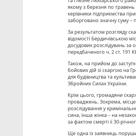
та Глезне Любарського рай
якому з березня по травень
керівники підприємства при
заборговано значну суму – п
За результатом розгляду ска
відомості Бердичівською мі
досудових розслідувань за
передбаченого ч. 2 ст. 191 К
Також, на прийом до заступ
бойових дій зі скаргою на 
для будівництва та культивац
Збройних Силах України.
Крім цього, громадяни скар
проваджень. Зокрема, місц
розслідування у кримінальн
сина, інша жінка – на незак
за фактом смерті її 30-річно
Ще одна із заявниць поруши