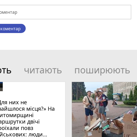
 коментар
ють
читають
поширюють
Для них не
найшлося місця?» На
итомирщині
аршрутки двічі
роїхали повз
ійськових: люди