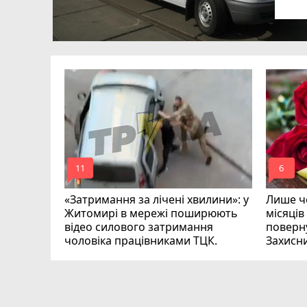
в
в
ий зник
и
mode_comment
mode_comment
11
6
«Затримання за лічені хвилини»: у
Лише че
Житомирі в мережі поширюють
місяців
відео силового затримання
поверну
чоловіка працівниками ТЦК.
Захисн
ВІДЕО
play_circle_filled