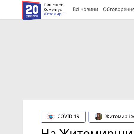
Пишеш ти!
Всі новини
Обговоренн
Коментує
Житомир
COVID-19
Житомир і 
На Житомирщині