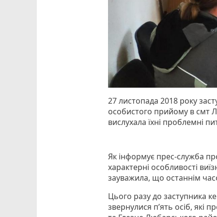
27 листопада 2018 року зас
особистого прийому в смт Л
вислухала їхні проблемні пит
Як інформує прес-служба пр
характерні особливості виї
зауважила, що останнім час
Цього разу до заступника к
звернулися п’ять осіб, які п