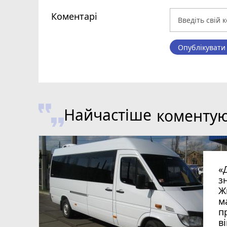
Коментарі
Опублікувати
Найчастіше
коменту
«
з
Ж
м
п
в