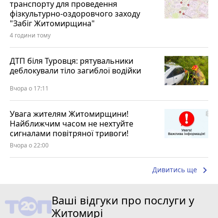
транспорту для проведення
фізкультурно-оздоровчого заходу
"Забіг Житомирщина"
4 години тому
ДТП біля Туровця: рятувальники
деблокували тіло загиблої водійки
Вчора о 17:11
Увага жителям Житомирщини!
Найближчим часом не нехтуйте
сигналами повітряної тривоги!
Вчора о 22:00
keyboard_arrow_right
Дивитись ще
Ваші відгуки про послуги у
Житомирі