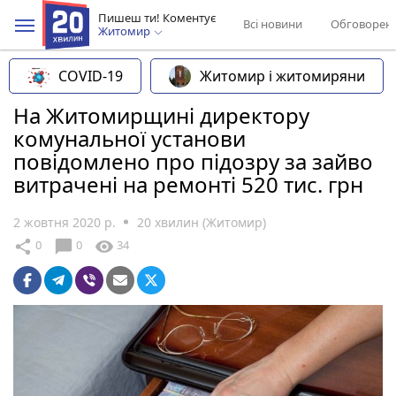
Пишеш ти! Коментує
Всі новини
Обговорен
Житомир
COVID-19
Житомир і житомиряни
На Житомирщині директору
комунальної установи
повідомлено про підозру за зайво
витрачені на ремонті 520 тис. грн
2 жовтня 2020 р.
20 хвилин (Житомир)
chat_bubble
share
visibility
0
0
34