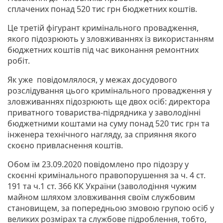
сплачених понад 520 тис грн бюджетних коштів.
Це третій фігурант кримінального провадження,
якого підозрюють у зловживаннях із використанням
бюджетних коштів під час виконання ремонтних
робіт.
Як уже
повідомлялося, у межах досудового
розслідування цього кримінального провадження у
зловживаннях підозрюють ще двох осіб: директора
приватного товариства-підрядника у заволодінні
бюджетними коштами на суму понад 520 тис грн та
інженера технічного нагляду, за сприяння якого
скоєно привласнення коштів.
Обом їм 23.09.2020 повідомлено про підозру у
скоєнні кримінального правопорушення за ч. 4 ст.
191 та ч.1 ст. 366 КК України (заволодіння чужим
майном шляхом зловживання своїм службовим
становищем, за попередньою змовою групою осіб у
великих розмірах та службове підроблення, тобто,