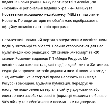
видавців новин (WAN-IFRA) у партнерстві з Асоціацією
«Незалежні регіональні видавці України» (АНРВУ) та
Норвезькою асоціацією медіабізнесу (MBL) за підтримки
Норвегії. Погляди авторів не обов’язково відображають
офіційну позицію партнерів програми.
Незалежний новинний портал з оперативним висвітленням
подій у Житомирі та області. Новини створюються для Вас
мультимедійною редакцією "20 хвилин Житомир" та «20
хвилин Романів» видавець ПП «Медіа Ресурс». Ми
висвітлюємо важливі та цікаві події, людей, життя Житомира.
Редакція запрошує читачів додавати власні новини в розділ
"Від читачів". Усі авторські права належать ПП «Медіа
Ресурс» і захищені. Будь-яка публiкацiя, передрук чи
наступне поширення матеріалів сайту у друкованих або
електронних засобах масової інформації можлива не більше
50% обсягу та з обов'язковим посиланням на джерело.