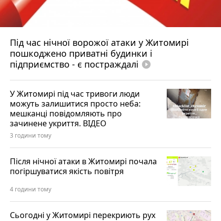
Під час нічної ворожої атаки у Житомирі
пошкоджено приватні будинки і
підприємство - є постраждалі
play_circle_filled
У Житомирі під час тривоги люди
можуть залишитися просто неба:
мешканці повідомляють про
зачинене укриття. ВІДЕО
3 години тому
Після нічної атаки в Житомирі почала
погіршуватися якість повітря
4 години тому
Сьогодні у Житомирі перекриють рух