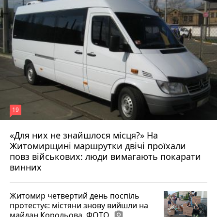
19
«Для них не знайшлося місця?» На
Житомирщині маршрутки двічі проїхали
17 липня 2026 р.
повз військових: люди вимагають покарати
винних
Житомир четвертий день поспіль
протестує: містяни знову вийшли на
майдан Корольова. ФОТО
photo_camera