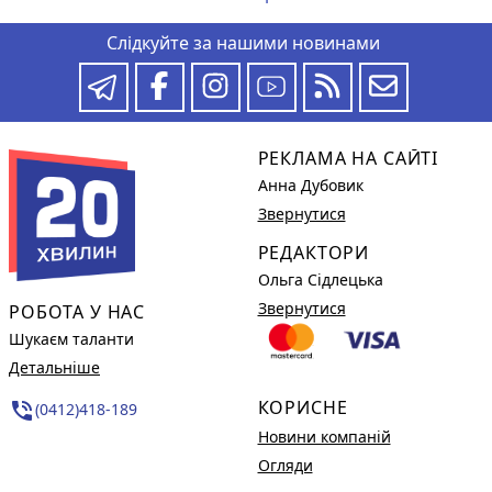
Слідкуйте за нашими новинами
РЕКЛАМА НА САЙТІ
Анна Дубовик
Звернутися
РЕДАКТОРИ
Ольга Сідлецька
Звернутися
РОБОТА У НАС
Шукаєм таланти
Детальніше
КОРИСНЕ
phone_in_talk
(0412)418-189
Новини компаній
Огляди