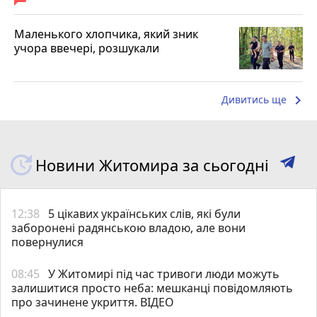
Маленького хлопчика, який зник
учора ввечері, розшукали
keyboard_arrow_right
Дивитись ще
Новини Житомира за сьогодні
12:38
5 цікавих українських слів, які були
заборонені радянською владою, але вони
повернулися
08:45
У Житомирі під час тривоги люди можуть
залишитися просто неба: мешканці повідомляють
про зачинене укриття. ВІДЕО