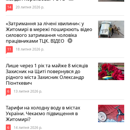
14
20 липня 2026 р.
«Затримання за лічені хвилини»: у
Житомирі в мережі поширюють відео
силового затримання чоловіка
працівниками ТЦК. ВІДЕО
play_circle_filled
11
18 липня 2026 р.
Лише через 1 рік та майже 8 місяців
Захисник на Щиті повернувся до
рідного міста Захисник Олександр
Піонткевич
6
13 липня 2026 р.
Тарифи на холодну воду в містах
України. Чекаємо підвищення в
Житомирі?
6
14 липня 2026 р.