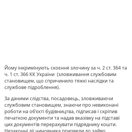
Йому інкримінують скоєння злочину за ч. 2 ст. 364 та
ч. 1 ст. 366 КК України (зловживання службовим
становищем, що спричинило тяжкі наслідки та
службове підроблення).
За даними слідства, посадовець, зловживаючи
службовим становищем, знаючи про невиконані
роботи на об’єкті будівництва, підписав і скріпив
печаткою документи та надав вказівку на підставі
цих документів перерахувати підряднику кошти.
Незаконні дії чиновника призвели до зайво