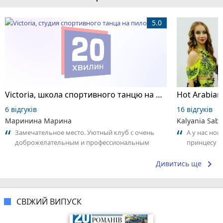
5.0
Victoria, школа спортивного танцю на пілоні
6 відгуків
16 відгуків
Маринина Марина
Kalyania Sabe
Замечательное место. Уютный клуб с очень
А у нас нов
доброжелательным и профессиональным
принцесу т
коллективом.
keyboard_arrow_right
Дивитись ще
СВІЖИЙ ВИПУСК