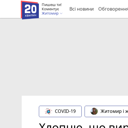
Пишеш ти!
Всі новини
Обговоренн
Коментує
Житомир
COVID-19
Житомир і 
Хлопцю, що вирв