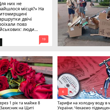
Для них не
найшлося місця?» На
итомирщині
аршрутки двічі
роїхали повз
ійськових: люди
имагають покарати
mode_comment
инних
19
mode_comment
6
рез 1 рік та майже 8
Тарифи на холодну воду в 
 Захисник на Щиті
України. Чекаємо підвищен