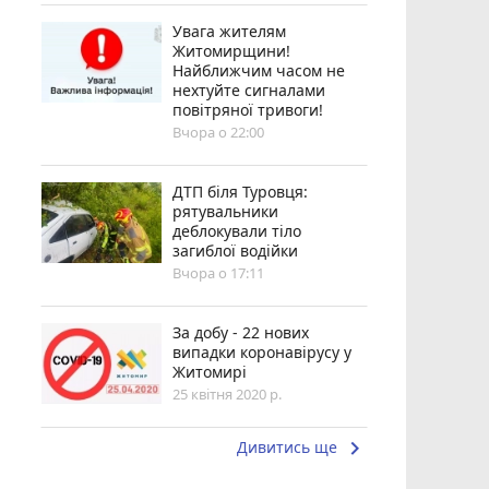
Увага жителям
Житомирщини!
Найближчим часом не
нехтуйте сигналами
повітряної тривоги!
Вчора о 22:00
ДТП біля Туровця:
рятувальники
деблокували тіло
загиблої водійки
Вчора о 17:11
За добу - 22 нових
випадки коронавірусу у
Житомирі
25 квітня 2020 р.
keyboard_arrow_right
Дивитись ще