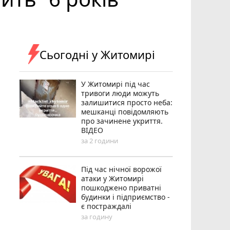
Сьогодні у Житомирі
У Житомирі під час
тривоги люди можуть
залишитися просто неба:
мешканці повідомляють
про зачинене укриття.
ВІДЕО
за 2 години
Під час нічної ворожої
атаки у Житомирі
пошкоджено приватні
будинки і підприємство -
є постраждалі
за годину