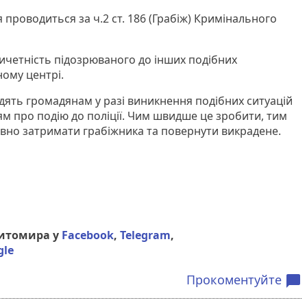
 проводиться за ч.2 ст. 186 (Грабіж) Кримінального
ичетність підозрюваного до інших подібних
ному центрі.
ять громадянам у разі виникнення подібних ситуацій
ям про подію до поліції. Чим швидше це зробити, тим
вно затримати грабіжника та повернути викрадене.
Житомира у
Facebook
,
Telegram
,
gle
Прокоментуйте
chat_bubble