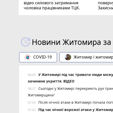
відео силового затримання
поверну
чоловіка працівниками ТЦК.
Захисн
ВІДЕО
play_circle_filled
Новини Житомира за 
COVID-19
Житомир і житоми
У Житомирі під час тривоги люди мож
08:45
зачинене укриття. ВІДЕО
Сьогодні у Житомирі перекриють рух тран
08:27
Житомирщина"
Після нічної атаки в Житомирі почала пог
07:55
Під час нічної ворожої атаки у Житоми
07:42