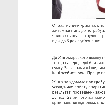
Оперативники кримінальної 
житомирянина до пограбуван
чоловік вирвав на вулиці з р
від 4 до 6 років ув’язнення.
До Житомирського відділу по
те, що напередодні близько 2
сумку. За словами жінки, та
інші особисті речі. Про це по
Жінка повідомила про грабу
ускладнило роботу оператив
результаті проведених захо
до події 28-річного житоми
кримінальної відповідальнос