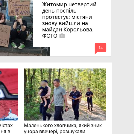
Житомир четвертий
день поспіль
протестує: містяни
знову вийшли на
майдан Корольова.
ФОТО
photo_camera
mode_comment
14
«Затриман
Житомир
відео си
чоловіка
ВІДЕО
play_circle_filled
mode_comment
11
містах
Маленького хлопчика, який зник
ня в
учора ввечері, розшукали