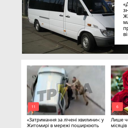
«
з
Ж
м
п
в
в
в
ий зник
и
mode_comment
mode_comment
11
6
«Затримання за лічені хвилини»: у
Лише че
Житомирі в мережі поширюють
місяців