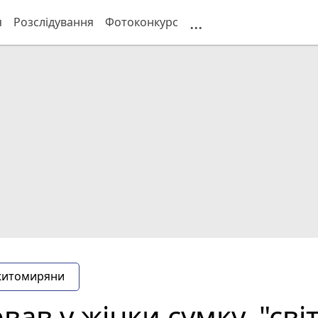
...
я
Розслідування
Фотоконкурс
житомиряни
ав у жінки сумку, "світ