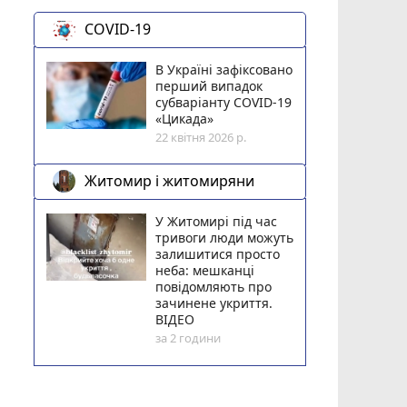
COVID-19
В Україні зафіксовано
перший випадок
субваріанту COVID-19
«Цикада»
22 квітня 2026 р.
Житомир і житомиряни
У Житомирі під час
тривоги люди можуть
залишитися просто
неба: мешканці
повідомляють про
зачинене укриття.
ВІДЕО
за 2 години