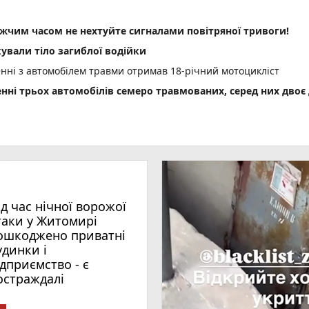
им часом не нехтуйте сигналами повітряної тривоги!
ували тіло загиблої водійки
енні з автомобілем травми отримав 18-річний мотоцикліст
енні трьох автомобілів семеро травмованих, серед них двоє 
 збільшити виплати
деталі нового законопроєкту
ми: жителька Звягельщини потрапила на гачок шахраїв
ід час нічної ворожої
таки у Житомирі
ошкоджено приватні
удинки і
ідприємство - є
остраждалі