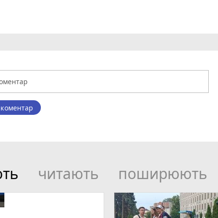
 коментар
ють
читають
поширюють