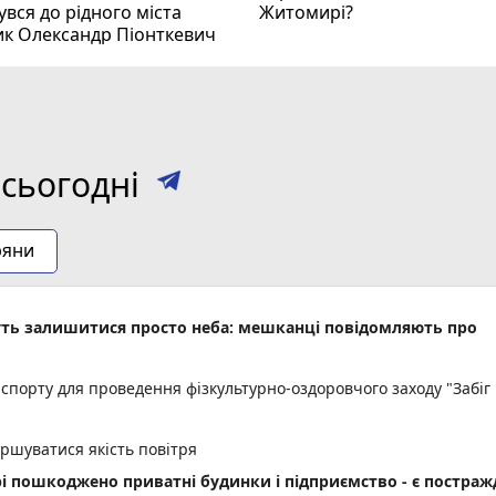
вся до рідного міста
Житомирі?
ик Олександр Піонткевич
сьогодні
ряни
уть залишитися просто неба: мешканці повідомляють про
спорту для проведення фізкультурно-оздоровчого заходу "Забіг
іршуватися якість повітря
рі пошкоджено приватні будинки і підприємство - є постраж