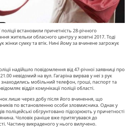
поліції встановили причетність 28-річного
ня жительки обласного центру у жовтні 2017. Тоді
ук жінки сумку та втік. Нині йому за вчинене загрожує
ліції надійшло повідомлення від 47-річної заявниці про
1.00 невідомий на вул. Гагаріна вирвав у неї з рук
м знаходились мобільний телефон, гроші, паспорт та
відомляє відділ комунікації поліції області.
нок лише через добу після його вчинення, що
ників по встановленню особи зловмисника. Однак у
дів поліцейські обгрунтовано підозрюють у причетності
рянина. Чоловік раніше вже притягувався до
ті. Частину викраденого у нього вилучено.