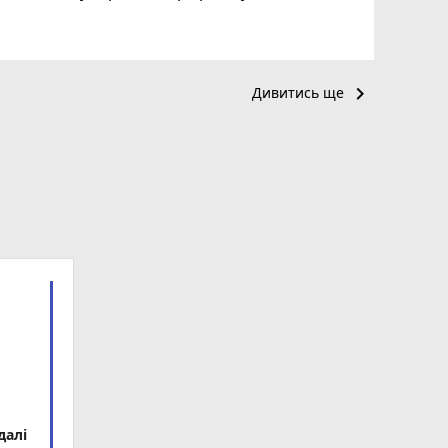
keyboard_arrow_right
Дивитись ще
далі