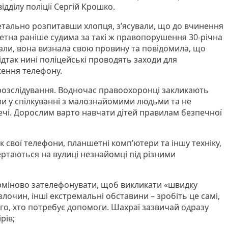
дділу поліції Сергій Крошко.
детально розпитавши хлопця, з’ясували, що до вчинення
тна раніше судима за такі ж правопорушення 30-річна
ли, вона визнала свою провину та повідомила, що
ідтак нині поліцейські проводять заходи для
ження телефону.
розслідування. Водночас правоохоронці закликають
и у спілкуванні з малознайомими людьми та не
речі. Дорослим варто навчати дітей правилам безпечної
ук свої телефони, планшетні комп’ютери та іншу техніку,
ртаються на вулиці незнайомці під різними
терміново зателефонувати, щоб викликати «швидку
лочин, інші екстремальні обставини – зробіть це самі,
ого, хто потребує допомоги. Шахраї зазвичай одразу
рів;