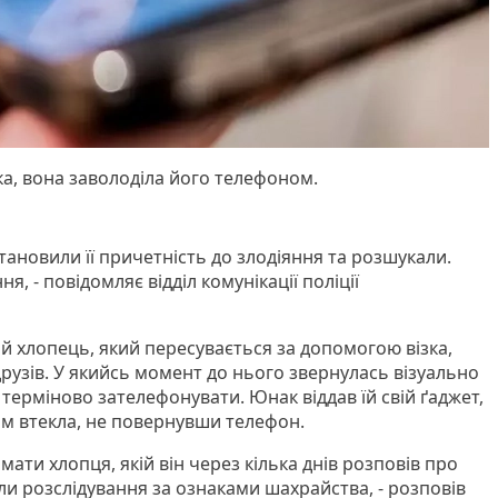
а, вона заволоділа його телефоном.
становили її причетність до злодіяння та розшукали.
я, - повідомляє відділ комунікації поліції
й хлопець, який пересувається за допомогою візка,
 друзів. У якийсь момент до нього звернулась візуально
терміново зателефонувати. Юнак віддав їй свій ґаджет,
дом втекла, не повернувши телефон.
мати хлопця, якій він через кілька днів розповів про
ли розслідування за ознаками шахрайства, - розповів