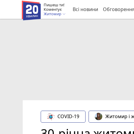
Пишеш ти!
Всі новини
Обговоренн
Коментує
Житомир
COVID-19
Житомир і 
30-річна житом