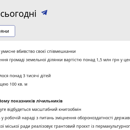
сьогодні
ряни
а умисне вбивство своєї співмешканки
ня громаді земельної ділянки вартістю понад 1,5 млн грн у це
ося понад 3 тисячі дітей
щею 100 кв. м
ому показників лічильників
уге відбудеться масштабний книгообмін
ь у робочій нараді з питань зміцнення обороноздатності держав
 міської ради реалізовує грантовий проєкт із пермакультурно