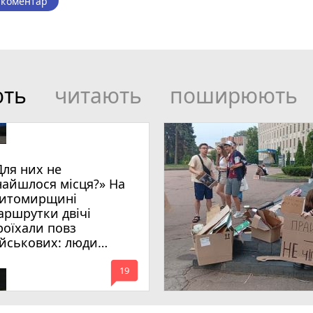
 коментар
ють
читають
поширюють
Для них не
найшлося місця?» На
итомирщині
аршрутки двічі
роїхали повз
ійськових: люди
имагають покарати
mode_comment
инних
19