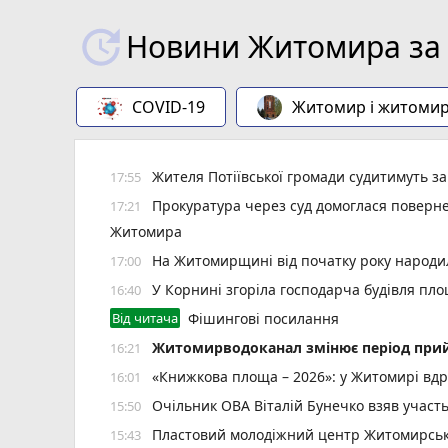
Новини Житомира за 
COVID-19
Житомир і житоми
Жителя Потіївської громади судитимуть з
17:55
Прокуратура через суд домоглася повернен
17:21
Житомира
На Житомирщині від початку року народил
17:00
У Корнині згоріла господарча будівля пло
16:40
Від читача
Фішингові посилання
Житомирводоканал змінює період прий
16:21
«Книжкова площа – 2026»: у Житомирі вдр
16:01
Очільник ОВА Віталій Бунечко взяв участ
15:50
Пластовий молодіжний центр Житомирської
15:43