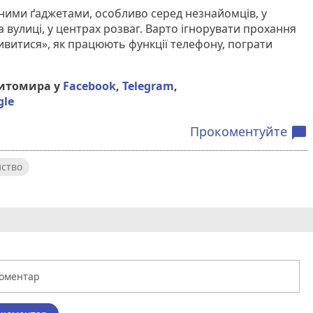
ними ґаджетами, особливо серед незнайомців, у
 вулиці, у центрах розваг. Варто ігнорувати прохання
ивитися», як працюють функції телефону, пограти
Житомира у
Facebook
,
Telegram
,
gle
Прокоментуйте
chat_bubble
ство