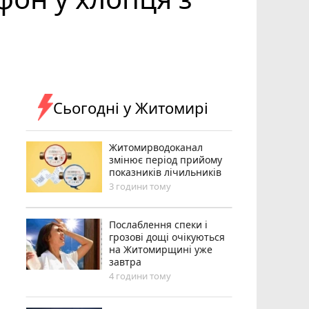
Сьогодні у Житомирі
Житомирводоканал
змінює період прийому
показників лічильників
3 години тому
Послаблення спеки і
грозові дощі очікуються
на Житомирщині уже
завтра
4 години тому