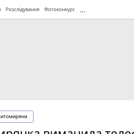
...
я
Розслідування
Фотоконкурс
житомиряни
ирянка виманила телеф