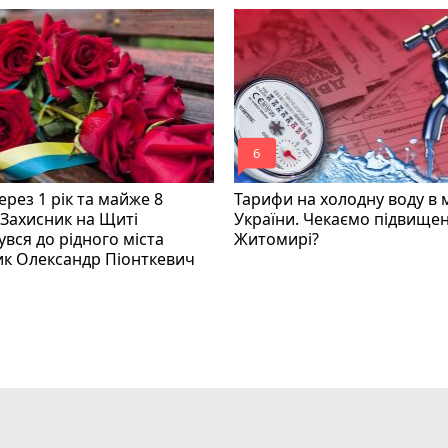
mode_comment
6
рез 1 рік та майже 8
Тарифи на холодну воду в 
 Захисник на Щиті
України. Чекаємо підвищен
вся до рідного міста
Житомирі?
ик Олександр Піонткевич