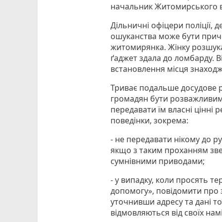
начальник Житомирського ві
Дільничні офіцери поліції, 
ошуканства може бути приче
житомирянка. Жінку розшука
ґаджет здала до ломбарду. В
встановлення місця знаход
Триває подальше досудове 
громадян бути розважливим
передавати їм власні цінні 
поведінки, зокрема:
- не передавати нікому до р
якщо з таким проханням зве
сумнівними приводами;
- у випадку, коли просять 
допомогу», повідомити про з
уточнивши адресу та дані т
відмовляються від своїх намі