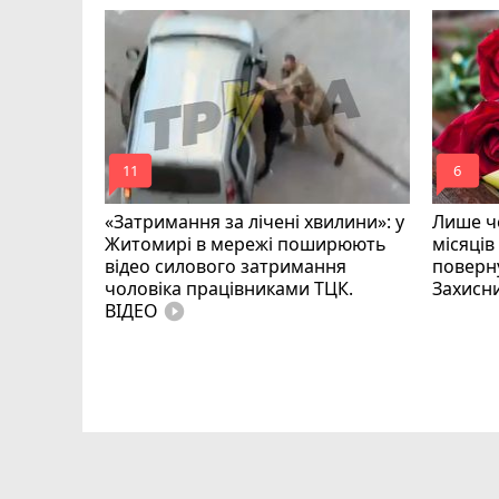
mode_comment
mode_comment
11
6
«Затримання за лічені хвилини»: у
Лише че
Житомирі в мережі поширюють
місяців
відео силового затримання
поверну
чоловіка працівниками ТЦК.
Захисн
ВІДЕО
play_circle_filled
ий зник
и