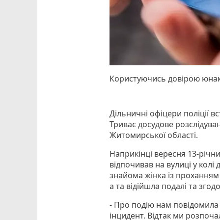
Користуючись довірою юнак
Дільничні офіцери поліції в
Триває досудове розслідуванн
Житомирської області.
Наприкінці вересня 13-річни
відпочивав на вулиці у колі
знайома жінка із проханням 
а та відійшла подалі та зго
- Про подію нам повідомила 
інцидент. Відтак ми розпоча