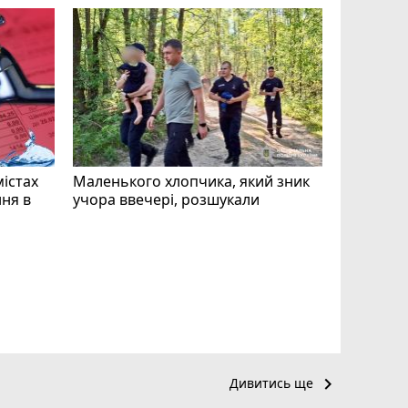
mode_comment
11
містах
Маленького хлопчика, який зник
ня в
учора ввечері, розшукали
«Затриман
Житомир
відео си
чоловіка
ВІДЕО
play_circle_filled
keyboard_arrow_right
Дивитись ще