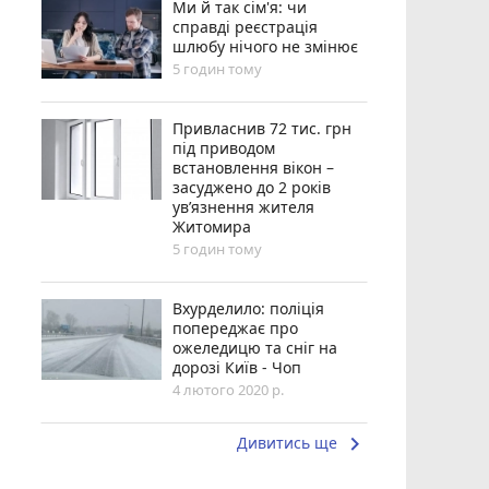
Ми й так сім'я: чи
справді реєстрація
шлюбу нічого не змінює
5 годин тому
Привласнив 72 тис. грн
під приводом
встановлення вікон –
засуджено до 2 років
ув’язнення жителя
Житомира
5 годин тому
Вхурделило: поліція
попереджає про
ожеледицю та сніг на
дорозі Київ - Чоп
4 лютого 2020 р.
keyboard_arrow_right
Дивитись ще