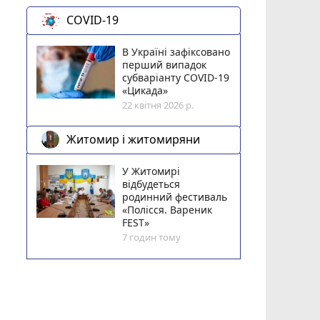
COVID-19
В Україні зафіксовано
перший випадок
субваріанту COVID-19
«Цикада»
22 квітня 2026 р.
Житомир і житомиряни
У Житомирі
відбудеться
родинний фестиваль
«Полісся. Вареник
FEST»
7 годин тому