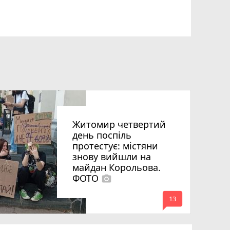
Житомир четвертий
день поспіль
протестує: містяни
знову вийшли на
майдан Корольова.
ФОТО
photo_camera
mode_comment
13