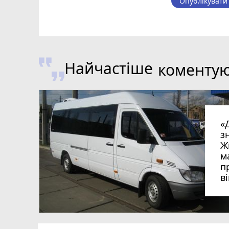
Опублікувати
Найчастіше
коменту
«
з
Ж
м
п
в
в
в