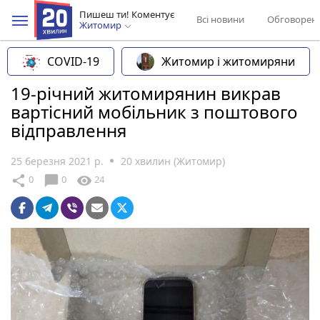
Пишеш ти! Коментує
Всі новини
Обговорен
Житомир
COVID-19
Житомир і житомиряни
19-річний житомирянин викрав
вартісний мобільник з поштового
відправлення
25 березня 2021 р.
20 хвилин (Житомир)
chat_bubble
share
visibility
0
0
24