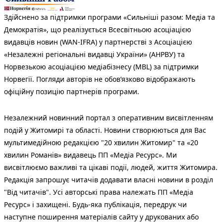
Здійснено за підтримки програми «Сильніші разом: Медіа та
Демократія», що реалізується Всесвітньою асоціацією
видавців новин (WAN-IFRA) у партнерстві з Асоціацією
«Незалежні регіональні видавці України» (АНРВУ) та
Норвезькою асоціацією медіабізнесу (MBL) за підтримки
Норвегії. Погляди авторів не обов’язково відображають
офіційну позицію партнерів програми.
Незалежний новинний портал з оперативним висвітленням
подій у Житомирі та області. Новини створюються для Вас
мультимедійною редакцією "20 хвилин Житомир" та «20
хвилин Романів» видавець ПП «Медіа Ресурс». Ми
висвітлюємо важливі та цікаві події, людей, життя Житомира.
Редакція запрошує читачів додавати власні новини в розділ
"Від читачів". Усі авторські права належать ПП «Медіа
Ресурс» і захищені. Будь-яка публiкацiя, передрук чи
наступне поширення матеріалів сайту у друкованих або