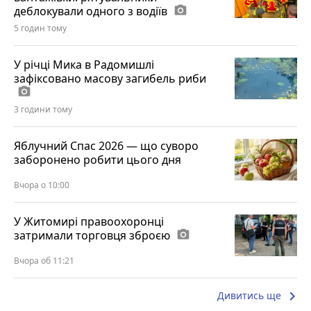
деблокували одного з водіїв
photo_camera
5 годин тому
У річці Мика в Радомишлі
зафіксовано масову загибель риби
photo_camera
3 години тому
Яблучний Спас 2026 — що суворо
заборонено робити цього дня
Вчора о 10:00
У Житомирі правоохоронці
затримали торговця зброєю
photo_camera
Вчора об 11:21
keyboard_arrow_right
Дивитись ще