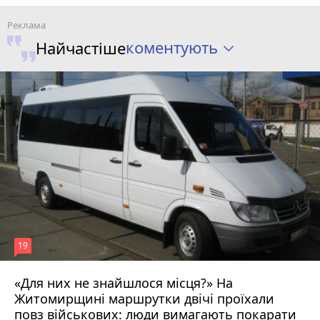
коментують
Найчастіше
19
«Для них не знайшлося місця?» На
Житомирщині маршрутки двічі проїхали
17 липня 2026 р.
повз військових: люди вимагають покарати