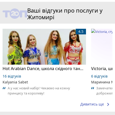
Ваші відгуки про послуги у
Житомирі
4.5
Hot Arabian Dance, школа східного танцю
16 відгуків
6 відгуків
Kalyania Sabet
Маринина М
А у нас новий набір! Чекаємо на кожну
Замечатель
принцесу та королеву!
доброжела
коллективо
keyboard_arrow_right
Дивитись ще