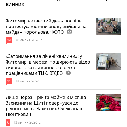
винних
Житомир четвертий день поспіль
протестує: містяни знову вийшли на
майдан Корольова. ФОТО
photo_camera
14
20 липня 2026 р.
«Затримання за лічені хвилини»: у
Житомирі в мережі поширюють відео
силового затримання чоловіка
працівниками ТЦК. ВІДЕО
play_circle_filled
11
18 липня 2026 р.
Лише через 1 рік та майже 8 місяців
Захисник на Щиті повернувся до
рідного міста Захисник Олександр
Піонткевич
6
13 липня 2026 р.