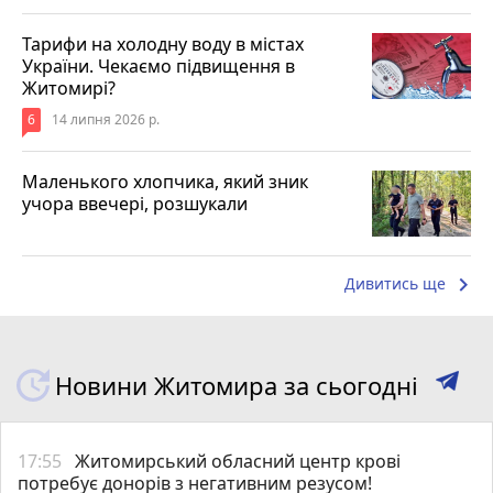
Тарифи на холодну воду в містах
України. Чекаємо підвищення в
Житомирі?
6
14 липня 2026 р.
Маленького хлопчика, який зник
учора ввечері, розшукали
keyboard_arrow_right
Дивитись ще
Новини Житомира за сьогодні
17:55
Житомирський обласний центр крові
потребує донорів з негативним резусом!