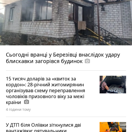
Сьогодні вранці у Березівці внаслідок удару
блискавки загорівся будинок
photo_camera
15 тисяч доларів за «квиток за
кордон»: 28-річний житомирянин
організував схему переправлення
чоловіків призовного віку за межі
країни
photo_camera
4 години тому
У ДТП біля Оліївки зіткнулися дві
вантажівки: рятувальники