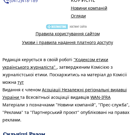
phone_in_talk
(0412)418-189
Новини компаній
Огляди
Правила користування сайтом
Умови і правила надання платного доступу
Редакція керується в своїй роботі
"Кодексом етики
українського журналіста"
, затвердженим Комісією з
журналістської етики. Поскаржитись на матеріал до Комісії
можна
тут
Видання є членом
Асоціації Незалежні регіональні видавці
України
та Всесвітньої асоціації видавців
WAN-IFRA
Матеріали з позначками "Новини компаній", "Прес-служба",
"Реклама" та "Партнерський проєкт" опубліковані на правах
реклами.