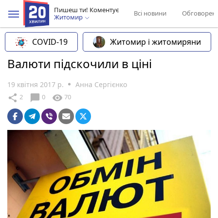
Пишеш ти! Коментує
Всі новини
Обговорен
Житомир
COVID-19
Житомир і житомиряни
Валюти підскочили в ціні
19 квітня 2017 р.
Анна Сергієнко
chat_bubble
share
visibility
2
0
70