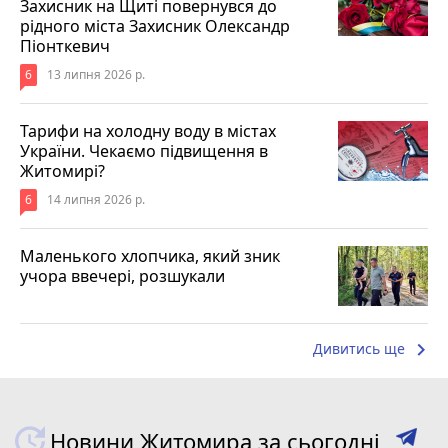
Захисник на Щиті повернувся до
рідного міста Захисник Олександр
Піонткевич
6
13 липня 2026 р.
Тарифи на холодну воду в містах
України. Чекаємо підвищення в
Житомирі?
6
14 липня 2026 р.
Маленького хлопчика, який зник
учора ввечері, розшукали
keyboard_arrow_right
Дивитись ще
Новини Житомира за сьогодні