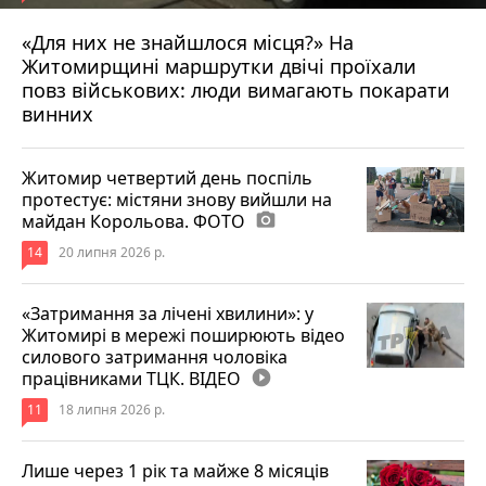
«Для них не знайшлося місця?» На
Житомирщині маршрутки двічі проїхали
17 липня 2026 р.
повз військових: люди вимагають покарати
винних
Житомир четвертий день поспіль
протестує: містяни знову вийшли на
майдан Корольова. ФОТО
photo_camera
14
20 липня 2026 р.
«Затримання за лічені хвилини»: у
Житомирі в мережі поширюють відео
силового затримання чоловіка
працівниками ТЦК. ВІДЕО
play_circle_filled
11
18 липня 2026 р.
Лише через 1 рік та майже 8 місяців