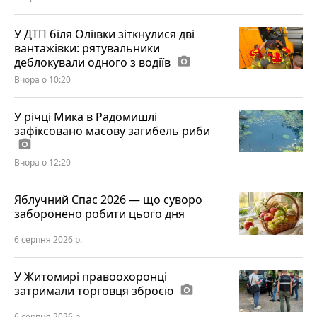
У ДТП біля Оліївки зіткнулися дві
вантажівки: рятувальники
деблокували одного з водіїв
photo_camera
Вчора о 10:20
У річці Мика в Радомишлі
зафіксовано масову загибель риби
photo_camera
Вчора о 12:20
Яблучний Спас 2026 — що суворо
заборонено робити цього дня
6 серпня 2026 р.
У Житомирі правоохоронці
затримали торговця зброєю
photo_camera
6 серпня 2026 р.