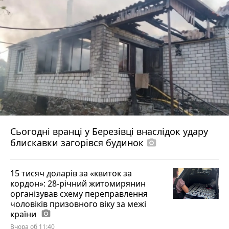
Сьогодні вранці у Березівці внаслідок удару
блискавки загорівся будинок
photo_camera
15 тисяч доларів за «квиток за
кордон»: 28-річний житомирянин
організував схему переправлення
чоловіків призовного віку за межі
країни
photo_camera
Вчора об 11:40