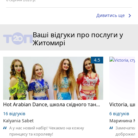
keyboard_arrow_right
Дивитись ще
Ваші відгуки про послуги у
Житомирі
4.5
Hot Arabian Dance, школа східного танцю
16 відгуків
6 відгуків
Kalyania Sabet
Маринина М
А у нас новий набір! Чекаємо на кожну
Замечатель
принцесу та королеву!
доброжела