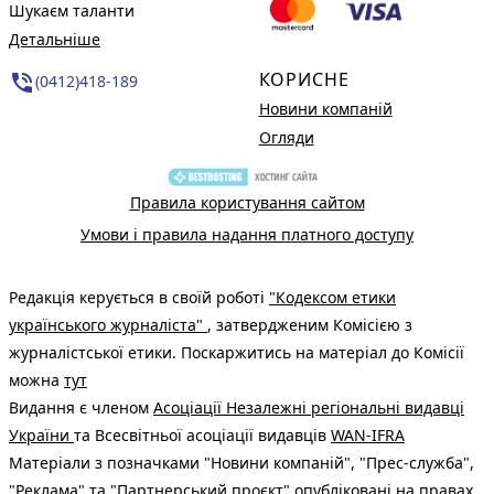
Шукаєм таланти
Детальніше
КОРИСНЕ
phone_in_talk
(0412)418-189
Новини компаній
Огляди
Правила користування сайтом
Умови і правила надання платного доступу
Редакція керується в своїй роботі
"Кодексом етики
українського журналіста"
, затвердженим Комісією з
журналістської етики. Поскаржитись на матеріал до Комісії
можна
тут
Видання є членом
Асоціації Незалежні регіональні видавці
України
та Всесвітньої асоціації видавців
WAN-IFRA
Матеріали з позначками "Новини компаній", "Прес-служба",
"Реклама" та "Партнерський проєкт" опубліковані на правах