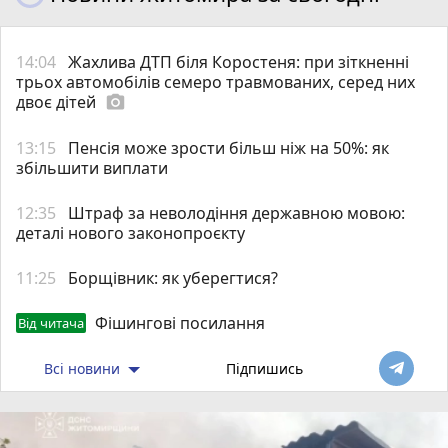
14:04
Жахлива ДТП біля Коростеня: при зіткненні
трьох автомобілів семеро травмованих, серед них
двоє дітей
photo_camera
13:15
Пенсія може зрости більш ніж на 50%: як
збільшити виплати
12:35
Штраф за неволодіння державною мовою:
деталі нового законопроєкту
11:25
Борщівник: як уберегтися?
Фішингові посилання
Від читача
Всі новини
Підпишись