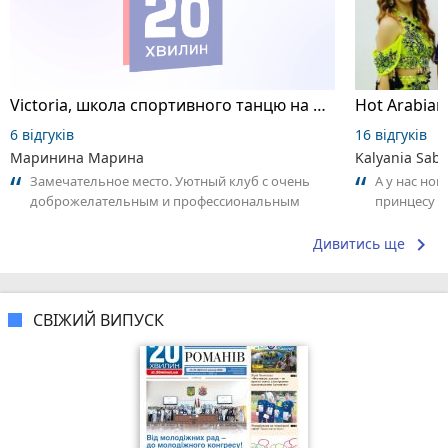
Victoria, школа спортивного танцю на пілоні
6 відгуків
16 відгуків
Маринина Марина
Kalyania Sabe
Замечательное место. Уютный клуб с очень
А у нас нов
доброжелательным и профессиональным
принцесу т
коллективом.
keyboard_arrow_right
Дивитись ще
СВІЖИЙ ВИПУСК