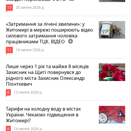
13
20 липня 2026 р.
«Затримання за лічені хвилини»: у
Житомирі в мережі поширюють відео
силового затримання чоловіка
працівниками ТЦК. ВІДЕО
play_circle_filled
11
18 липня 2026 р.
Лише через 1 рік та майже 8 місяців
Захисник на Щиті повернувся до
рідного міста Захисник Олександр
Піонткевич
6
13 липня 2026 р.
Тарифи на холодну воду в містах
України. Чекаємо підвищення в
Житомирі?
6
14 липня 2026 р.