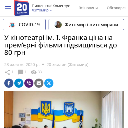
Пишеш ти! Коментує
Всі новини
Обговорен
Житомир
COVID-19
Житомир і житомиряни
У кінотеатрі ім. І. Франка ціна на
прем’єрні фільми підвищиться до
80 грн
23 жовтня 2020 р.
20 хвилин (Житомир)
chat_bubble
share
visibility
1
1
33