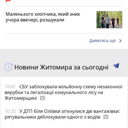
Маленького хлопчика, який зник
учора ввечері, розшукали
keyboard_arrow_right
Дивитись ще
Новини Житомира за сьогодні
10:41
СБУ заблокувала мільйонну схему незаконної
вирубки та легалізації комунального лісу на
Житомирщині
photo_camera
10:20
У ДТП біля Оліївки зіткнулися дві вантажівки:
рятувальники деблокували одного з водіїв
photo_camera