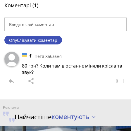
Коментарі (1)
Опублікувати коментар
Петя Хабазня
80 грн? Коли там в останнє міняли крісла та
звук?
reply
share
remove
add
0
коментують
Найчастіше