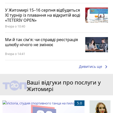
У Житомирі 15–16 серпня відбудеться
XI турнір із плавання на відкритій воді
«TETERIV OPEN»
Вчора о 10:40
Ми й так сім'я: чи справді реєстрація
шлюбу нічого не змінює
Вчора о 14:41
keyboard_arrow_right
Дивитись ще
Ваші відгуки про послуги у
Житомирі
5.0