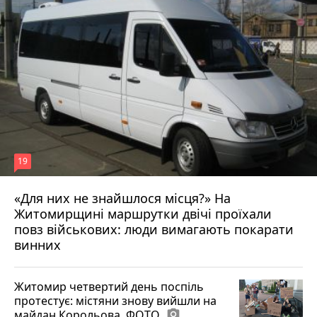
19
«Для них не знайшлося місця?» На
Житомирщині маршрутки двічі проїхали
17 липня 2026 р.
повз військових: люди вимагають покарати
винних
Житомир четвертий день поспіль
протестує: містяни знову вийшли на
майдан Корольова. ФОТО
photo_camera