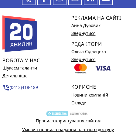
РЕКЛАМА НА САЙТІ
Анна Дубовик
Звернутися
РЕДАКТОРИ
Ольга Сідлецька
Звернутися
РОБОТА У НАС
Шукаєм таланти
Детальніше
КОРИСНЕ
phone_in_talk
(0412)418-189
Новини компаній
Огляди
Правила користування сайтом
Умови і правила надання платного доступу