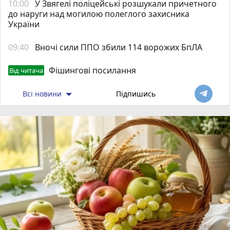
10:00
У Звягелі поліцейські розшукали причетного
до наруги над могилою полеглого захисника
України
09:40
Вночі сили ППО збили 114 ворожих БпЛА
Фішингові посилання
Від читача
Всі новини
Підпишись