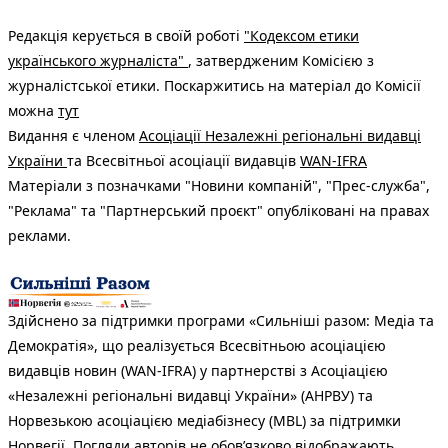
Редакція керується в своїй роботі
"Кодексом етики
українського журналіста"
, затвердженим Комісією з
журналістської етики. Поскаржитись на матеріал до Комісії
можна
тут
Видання є членом
Асоціації Незалежні регіональні видавці
України
та Всесвітньої асоціації видавців
WAN-IFRA
Матеріали з позначками "Новини компаній", "Прес-служба",
"Реклама" та "Партнерський проєкт" опубліковані на правах
реклами.
Здійснено за підтримки програми «Сильніші разом: Медіа та
Демократія», що реалізується Всесвітньою асоціацією
видавців новин (WAN-IFRA) у партнерстві з Асоціацією
«Незалежні регіональні видавці України» (АНРВУ) та
Норвезькою асоціацією медіабізнесу (MBL) за підтримки
Норвегії. Погляди авторів не обов’язково відображають