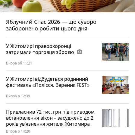
Яблучний Спас 2026 — що суворо
заборонено робити цього дня
У Житомирі правоохоронці
затримали торговця зброєю
photo_camera
Вчора об 11:21
У Житомирі відбудеться родинний
фестиваль «Полісся. Вареник FEST»
Вчора о 12:39
Привласнив 72 тис. грн під приводом
встановлення вікон – засуджено до 2
років ув’язнення жителя Житомира
Вчора о 14:20