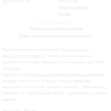
КОРИСНЕ
phone_in_talk
(0412)418-189
Новини компаній
Огляди
Правила користування сайтом
Умови і правила надання платного доступу
Редакція керується в своїй роботі
"Кодексом етики
українського журналіста"
, затвердженим Комісією з
журналістської етики. Поскаржитись на матеріал до Комісії
можна
тут
Видання є членом
Асоціації Незалежні регіональні видавці
України
та Всесвітньої асоціації видавців
WAN-IFRA
Матеріали з позначками "Новини компаній", "Прес-служба",
"Реклама" та "Партнерський проєкт" опубліковані на правах
реклами.