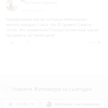
Виктория Буданова
2 квітня 2020 р.
Одноразовые маски, которые необходимо
менять каждые 2 часа - по 20 гривен! 5 масок -
сотня. Это нормально? Позор! Копеечные маски
продавать по такой цене!
reply
share
remove
add
0
Новини Житомира за сьогодні
COVID-19
Житомир і житомиряни