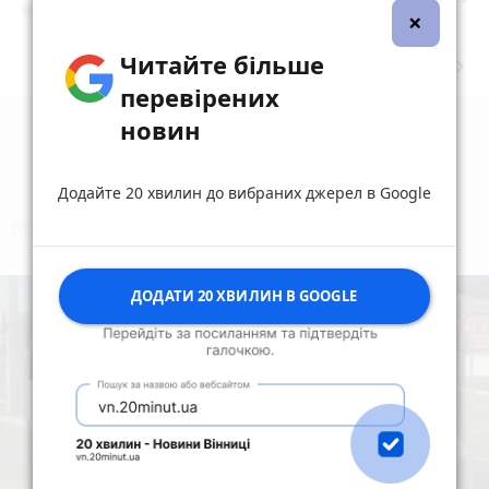
Вчора об 11:21
×
Читайте більше
keyboard_arrow_right
Дивитись ще
перевірених
новин
Додайте 20 хвилин до вибраних джерел в Google
коментують
Найчастіше
ДОДАТИ 20 ХВИЛИН В GOOGLE