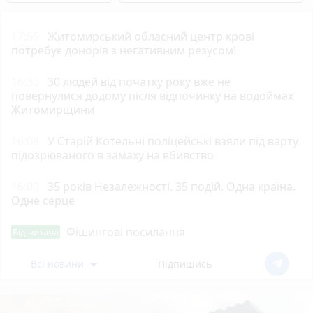
17:55
Житомирський обласний центр крові
потребує донорів з негативним резусом!
16:30
30 людей від початку року вже не
повернулися додому після відпочинку на водоймах
Житомирщини
16:08
У Старій Котельні поліцейські взяли під варту
підозрюваного в замаху на вбивство
16:00
35 років Незалежності. 35 подій. Одна країна.
Одне серце
Фішингові посилання
Від читача
Всі новини
Підпишись