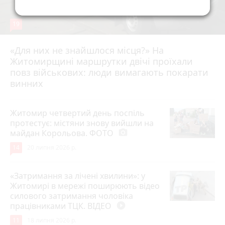
19
«Для них не знайшлося місця?» На
Житомирщині маршрутки двічі проїхали
17 липня 2026 р.
повз військових: люди вимагають покарати
винних
Житомир четвертий день поспіль
протестує: містяни знову вийшли на
майдан Корольова. ФОТО
photo_camera
14
20 липня 2026 р.
«Затримання за лічені хвилини»: у
Житомирі в мережі поширюють відео
силового затримання чоловіка
працівниками ТЦК. ВІДЕО
play_circle_filled
11
18 липня 2026 р.