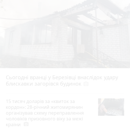
Сьогодні вранці у Березівці внаслідок удару
блискавки загорівся будинок
photo_camera
15 тисяч доларів за «квиток за
кордон»: 28-річний житомирянин
організував схему переправлення
чоловіків призовного віку за межі
країни
photo_camera