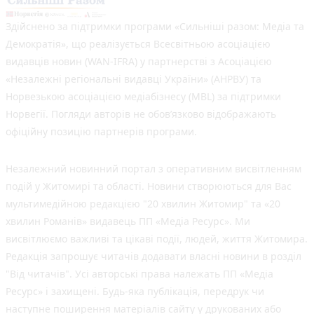
Здійснено за підтримки програми «Сильніші разом: Медіа та
Демократія», що реалізується Всесвітньою асоціацією
видавців новин (WAN-IFRA) у партнерстві з Асоціацією
«Незалежні регіональні видавці України» (АНРВУ) та
Норвезькою асоціацією медіабізнесу (MBL) за підтримки
Норвегії. Погляди авторів не обов’язково відображають
офіційну позицію партнерів програми.
Незалежний новинний портал з оперативним висвітленням
подій у Житомирі та області. Новини створюються для Вас
мультимедійною редакцією "20 хвилин Житомир" та «20
хвилин Романів» видавець ПП «Медіа Ресурс». Ми
висвітлюємо важливі та цікаві події, людей, життя Житомира.
Редакція запрошує читачів додавати власні новини в розділ
"Від читачів". Усі авторські права належать ПП «Медіа
Ресурс» і захищені. Будь-яка публiкацiя, передрук чи
наступне поширення матеріалів сайту у друкованих або