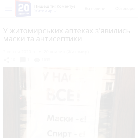
Пишеш ти! Коментує
Всі новини
Обговорен
Житомир
У житомирських аптеках з'явились
маски та антисептики
2 квітня 2020 р.
20 хвилин (Житомир)
chat_bubble
share
visibility
10
1
1635