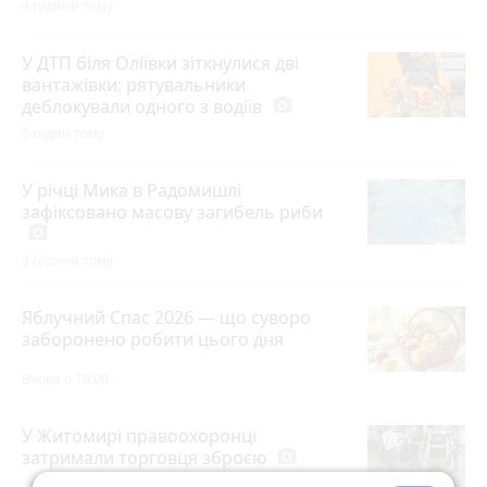
4 години тому
У ДТП біля Оліївки зіткнулися дві
вантажівки: рятувальники
деблокували одного з водіїв
photo_camera
5 годин тому
У річці Мика в Радомишлі
зафіксовано масову загибель риби
photo_camera
3 години тому
Яблучний Спас 2026 — що суворо
заборонено робити цього дня
Вчора о 10:00
У Житомирі правоохоронці
затримали торговця зброєю
photo_camera