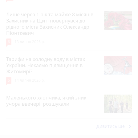
Лише через 1 рік та майже 8 місяців
Захисник на Щиті повернувся до
рідного міста Захисник Олександр
Піонткевич
6
13 липня 2026 р.
Тарифи на холодну воду в містах
України. Чекаємо підвищення в
Житомирі?
6
14 липня 2026 р.
Маленького хлопчика, який зник
учора ввечері, розшукали
keyboard_arrow_right
Дивитись ще