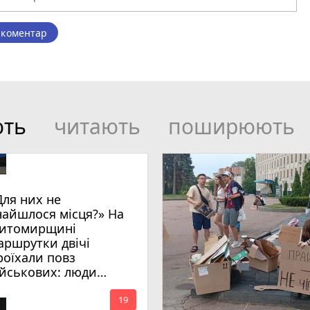
 коментар
ють
читають
поширюють
Для них не
найшлося місця?» На
итомирщині
аршрутки двічі
роїхали повз
ійськових: люди
имагають покарати
mode_comment
инних
19