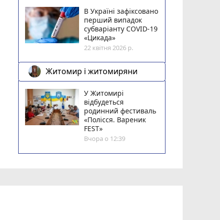
В Україні зафіксовано
перший випадок
субваріанту COVID-19
«Цикада»
22 квітня 2026 р.
Житомир і житомиряни
У Житомирі
відбудеться
родинний фестиваль
«Полісся. Вареник
FEST»
Вчора о 12:39