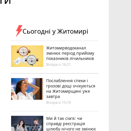
Сьогодні у Житомирі
Житомирводоканал
змінює період прийому
показників лічильників
Вчора о 16:21
Послаблення спеки і
грозові дощі очікуються
на Житомирщині уже
завтра
Вчора о 15:19
Ми й так сім'я: чи
справді реєстрація
шлюбу нічого не змінює