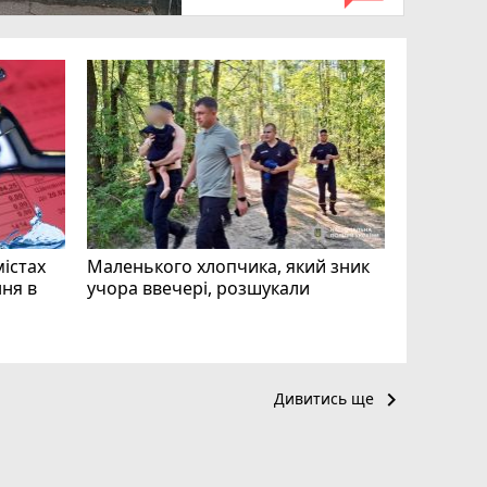
«Затриман
Житомир
відео си
чоловіка
ВІДЕО
play_circle_filled
mode_comment
11
містах
Маленького хлопчика, який зник
ня в
учора ввечері, розшукали
keyboard_arrow_right
Дивитись ще