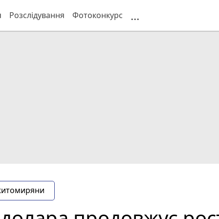
...
я
Розслідування
Фотоконкурс
житомиряни
 долара продовжує рос