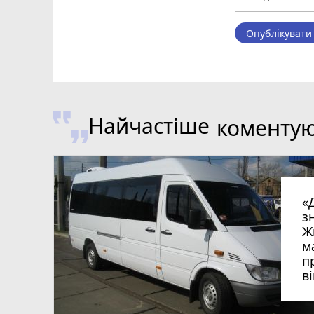
Опублікувати
Найчастіше
коменту
«
з
Ж
м
п
в
в
в