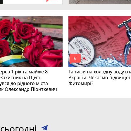
mode_comment
6
рез 1 рік та майже 8
Тарифи на холодну воду в 
 Захисник на Щиті
України. Чекаємо підвищен
вся до рідного міста
Житомирі?
ик Олександр Піонткевич
сьогодні