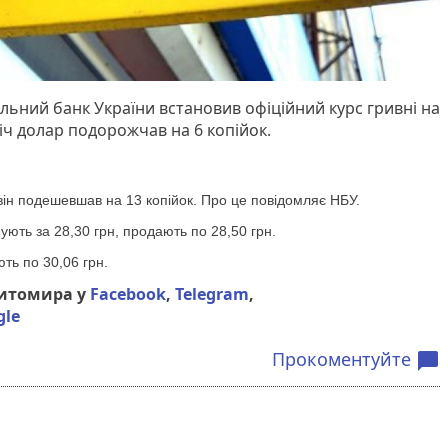
нальний банк України встановив офіційний курс гривні на
 ніч долар подорожчав на 6 копійок.
 він подешевшав на 13 копійок. Про це повідомляє НБУ.
ують за 28,30 грн, продають по 28,50 грн.
ть по 30,06 грн.
Житомира у
Facebook
,
Telegram
,
gle
Прокоментуйте
chat_bubble