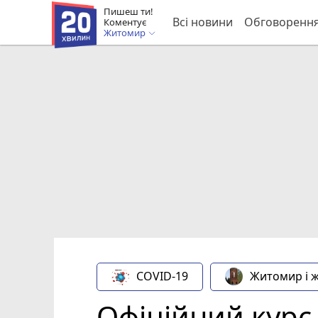
Пишеш ти!
Всі новини
Обговоренн
Коментує
Житомир
COVID-19
Житомир і 
Офіційний курс