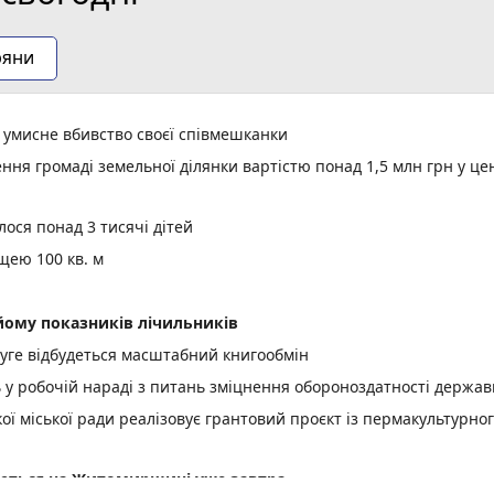
ряни
а умисне вбивство своєї співмешканки
ня громаді земельної ділянки вартістю понад 1,5 млн грн у це
ося понад 3 тисячі дітей
щею 100 кв. м
ому показників лічильників
уге відбудеться масштабний книгообмін
ь у робочій нараді з питань зміцнення обороноздатності держав
 міської ради реалізовує грантовий проєкт із пермакультурно
куються на Житомирщині уже завтра