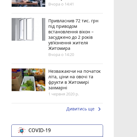
Вчора о 14:41
Привласнив 72 тис. грн
під приводом
встановлення вікон –
засуджено до 2 років
ув’язнення жителя
Житомира
Вчора о 14:20
Незважаючи на початок
літа, ціни на овочі та
фрукти в Житомирі
захмарні
1 червня 2020 р.
keyboard_arrow_right
Дивитись ще
COVID-19