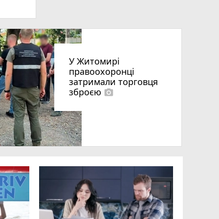
У Житомирі
правоохоронці
затримали торговця
зброєю
photo_camera
що