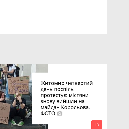
Житомир четвертий
день поспіль
протестує: містяни
знову вийшли на
майдан Корольова.
ФОТО
photo_camera
mode_comment
13