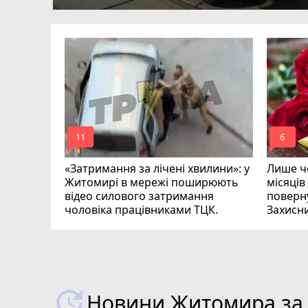
ий зник
и
mode_comment
mode_comment
11
6
«Затримання за лічені хвилини»: у
Лише че
Житомирі в мережі поширюють
місяців
відео силового затримання
поверну
чоловіка працівниками ТЦК.
Захисн
ВІДЕО
play_circle_filled
Новини Житомира за 