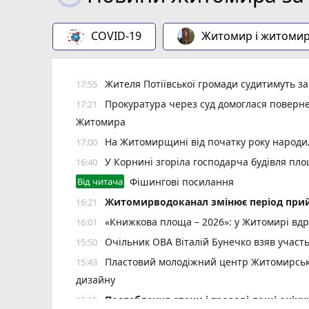
COVID-19
Житомир і житоми
Жителя Потіївської громади судитимуть з
17:55
Прокуратура через суд домоглася повернен
17:21
Житомира
На Житомирщині від початку року народил
17:00
У Корнині згоріла господарча будівля пло
16:40
Від читача
Фішингові посилання
Житомирводоканал змінює період прий
16:21
«Книжкова площа – 2026»: у Житомирі вдр
16:01
Очільник ОВА Віталій Бунечко взяв участ
15:50
Пластовий молодіжний центр Житомирської
15:43
дизайну
Послаблення спеки і грозові дощі очі
15:19