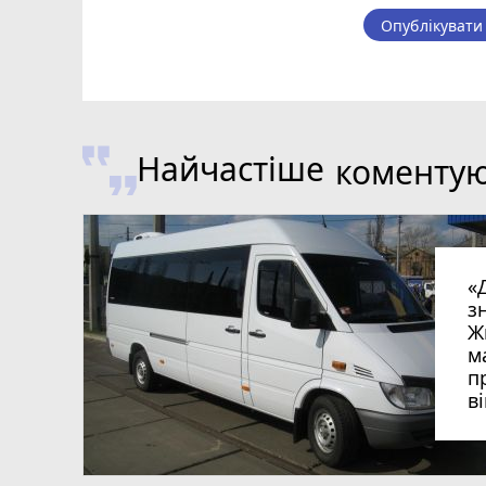
Опублікувати
Найчастіше
коменту
«
з
Ж
м
п
в
в
в