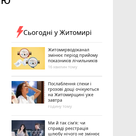
Сьогодні у Житомирі
Житомирводоканал
змінює період прийому
показників лічильників
16 хвилин тому
Послаблення спеки і
грозові дощі очікуються
на Житомирщині уже
завтра
годину тому
Ми й так сім'я: чи
справді реєстрація
шлюбу нічого не змінює