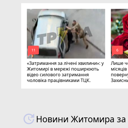
ий зник
и
mode_comment
mode_comment
11
6
«Затримання за лічені хвилини»: у
Лише че
Житомирі в мережі поширюють
місяців
відео силового затримання
поверну
чоловіка працівниками ТЦК.
Захисн
ВІДЕО
play_circle_filled
Новини Житомира за 