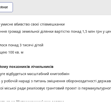
ряни
а умисне вбивство своєї співмешканки
ня громаді земельної ділянки вартістю понад 1,5 млн грн у це
ося понад 3 тисячі дітей
щею 100 кв. м
ому показників лічильників
уге відбудеться масштабний книгообмін
ь у робочій нараді з питань зміцнення обороноздатності держав
 міської ради реалізовує грантовий проєкт із пермакультурно
куються на Житомирщині уже завтра
ої енергетики для ветеранів, ветеранок та їхніх сімей