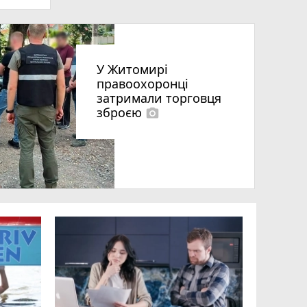
У Житомирі
правоохоронці
затримали торговця
зброєю
photo_camera
що