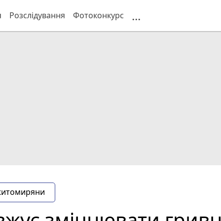
...
я
Розслідування
Фотоконкурс
житомиряни
вжує зміцнювати грив