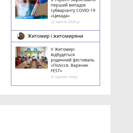
перший випадок
субваріанту COVID-19
«Цикада»
22 квітня 2026 р.
Житомир і житомиряни
У Житомирі
відбудеться
родинний фестиваль
«Полісся. Вареник
FEST»
4 години тому