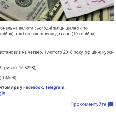
ціональна валюта сьогодні зміцнішала як по
ійок), так і по відношеню до євро (10 копійок).
становив на четвер, 1 лютого 2018 року, офіційні курси
 гривні (-16,5298);
(-10,508).
Житомира у
Facebook
,
Telegram
,
gle
Прокоментуйте
chat_bubble