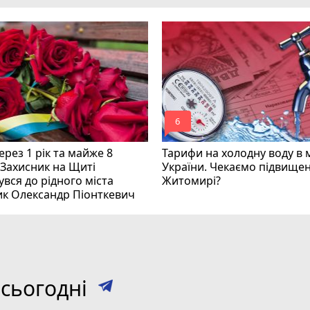
mode_comment
6
рез 1 рік та майже 8
Тарифи на холодну воду в 
 Захисник на Щиті
України. Чекаємо підвищен
вся до рідного міста
Житомирі?
ик Олександр Піонткевич
сьогодні