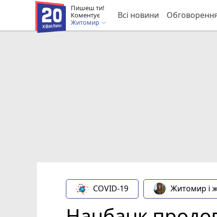
Пишеш ти!
Всі новини
Обговоренн
Коментує
Житомир
COVID-19
Житомир і 
Нацбанк продо