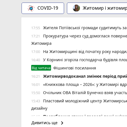
COVID-19
Житомир і житоми
Жителя Потіївської громади судитимуть з
17:55
Прокуратура через суд домоглася повернен
17:21
Житомира
На Житомирщині від початку року народил
17:00
У Корнині згоріла господарча будівля пло
16:40
Від читача
Фішингові посилання
Житомирводоканал змінює період прий
16:21
«Книжкова площа – 2026»: у Житомирі вдр
16:01
Очільник ОВА Віталій Бунечко взяв участ
15:50
Пластовий молодіжний центр Житомирської
15:43
дизайну
Послаблення спеки і грозові дощі очі
15:19
keyboard_arrow_right
Дивитись ще
Стартує новий набір на навчання із сонячн
15:00