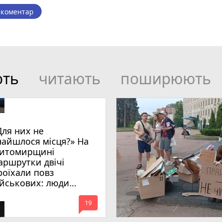
 коментар
ють
читають
поширюють
Для них не
найшлося місця?» На
итомирщині
аршрутки двічі
роїхали повз
ійськових: люди
имагають покарати
mode_comment
инних
19