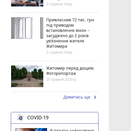
2 години тому
Привласнив 72 тис. грн
під приводом
встановлення вікон –
засуджено до 2 років
ув’язнення жителя
Житомира
2 години тому
Житомир перед дощем.
Фоторепортаж
20 травня 2020 р.
keyboard_arrow_right
Дивитись ще
COVID-19
В Україні зафіксовано