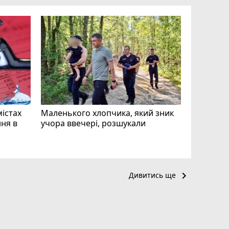
«Затриман
Житомир
відео си
чоловіка
ВІДЕО
play_circle_filled
mode_comment
11
містах
Маленького хлопчика, який зник
ня в
учора ввечері, розшукали
keyboard_arrow_right
Дивитись ще