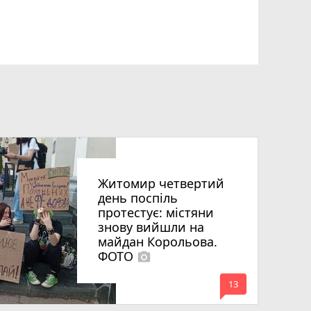
Житомир четвертий
день поспіль
протестує: містяни
знову вийшли на
майдан Корольова.
ФОТО
photo_camera
mode_comment
13