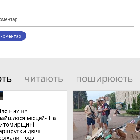
 коментар
ють
читають
поширюють
Для них не
найшлося місця?» На
итомирщині
аршрутки двічі
роїхали повз