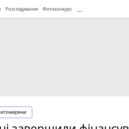
...
я
Розслідування
Фотоконкурс
житомиряни
 завершили фінансува