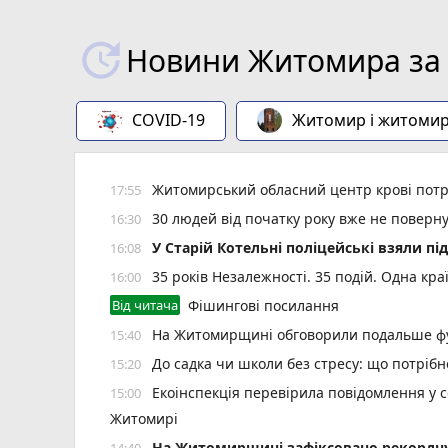
Новини Житомира за 
COVID-19
Житомир і житоми
Житомирський обласний центр крові потр
17:55
30 людей від початку року вже не повер
16:30
У Старій Котельні поліцейські взяли пі
16:08
35 років Незалежності. 35 подій. Одна кра
16:00
Від читача
Фішингові посилання
На Житомирщині обговорили подальше фу
15:40
До садка чи школи без стресу: що потріб
15:20
Екоінспекція перевірила повідомлення у с
15:00
Житомирі
Н️а Житомирщині зафіксовано рекордну 