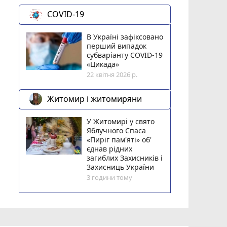
COVID-19
В Україні зафіксовано
перший випадок
субваріанту COVID-19
«Цикада»
22 квітня 2026 р.
Житомир і житомиряни
У Житомирі у свято
Яблучного Спаса
«Пиріг пам'яті» об'
єднав рідних
загиблих Захисників і
Захисниць України
3 години тому