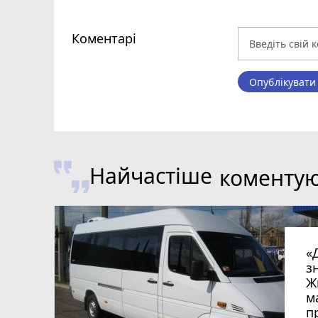
Коментарі
Опублікувати
Найчастіше
коменту
«
з
Ж
м
п