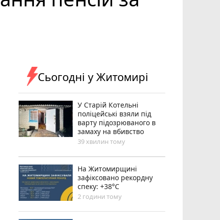
Сьогодні у Житомирі
У Старій Котельні
поліцейські взяли під
варту підозрюваного в
замаху на вбивство
39 хвилин тому
Н️а Житомирщині
зафіксовано рекордну
спеку: +38°C
2 години тому