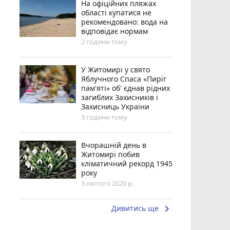
На офіційних пляжах
області купатися не
рекомендовано: вода на
відповідає нормам
2 години тому
У Житомирі у свято
Яблучного Спаса «Пиріг
пам'яті» об' єднав рідних
загиблих Захисників і
Захисниць України
3 години тому
Вчорашній день в
Житомирі побив
кліматичний рекорд 1945
року
3 лютого 2020 р.
keyboard_arrow_right
Дивитись ще