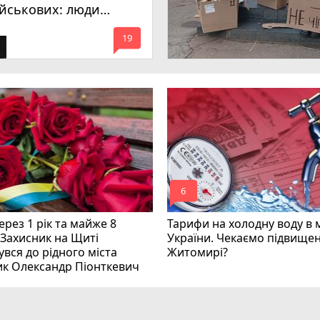
ійськових: люди
имагають покарати
mode_comment
инних
19
mode_comment
6
рез 1 рік та майже 8
Тарифи на холодну воду в 
 Захисник на Щиті
України. Чекаємо підвищен
вся до рідного міста
Житомирі?
ик Олександр Піонткевич