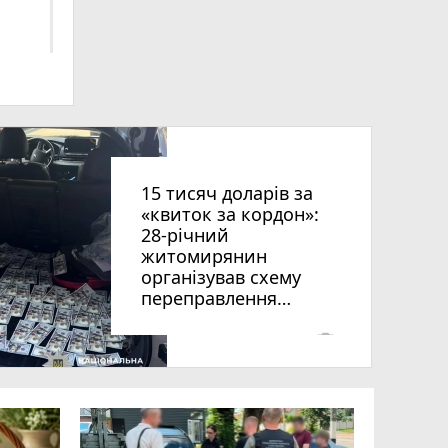
ниць
15 тисяч доларів за
«квиток за кордон»:
28-річний
житомирянин
організував схему
рії
переправлення
оків
чоловіків призовного
віку за межі країни
photo_camera