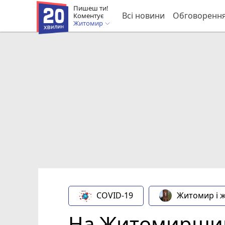
Пишеш ти!
Всі новини
Обговоренн
Коментує
Житомир
COVID-19
Житомир і 
На Житомирщині