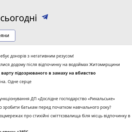
сьогодні
ряни
ебує донорів з негативним резусом!
нулися додому після відпочинку на водоймах Житомирщини
д варту підозрюваного в замаху на вбивство
їна. Одне серце
нкціонування ДП «Дослідне господарство «Рихальське»
но зробити батькам перед початком навчального року?
оцмережах про стихійні сміттєзвалища біля місць відпочинку в
спеку: +38°C