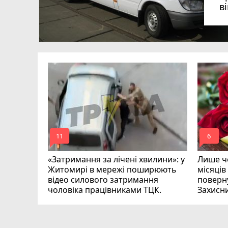
в
в
в
ий зник
и
mode_comment
mode_comment
11
6
«Затримання за лічені хвилини»: у
Лише че
Житомирі в мережі поширюють
місяців
відео силового затримання
поверну
чоловіка працівниками ТЦК.
Захисн
ВІДЕО
play_circle_filled