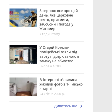
8 серпня: все про цей
день, яке церковне
свято, прикмети,
забобони і погода у
Житомирі
7 годин тому
У Старій Котельні
поліцейські взяли під
варту підозрюваного в
замаху на вбивство
Вчора о 16:08
В Інтернеті з’явилися
жахливі фото з 1-ї міської
лікарні
24 квітня 2020 р.
keyboard_arrow_right
Дивитись ще