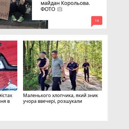
майдан Корольова.
ФОТО
photo_camera
mode_comment
14
«Затриман
Житомир
відео си
чоловіка
ВІДЕО
play_circle_filled
mode_comment
11
містах
Маленького хлопчика, який зник
ня в
учора ввечері, розшукали