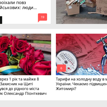
роїхали повз
ійськових: люди
имагають покарати
mode_comment
инних
19
mode_comment
6
рез 1 рік та майже 8
Тарифи на холодну воду в 
 Захисник на Щиті
України. Чекаємо підвищен
вся до рідного міста
Житомирі?
ик Олександр Піонткевич