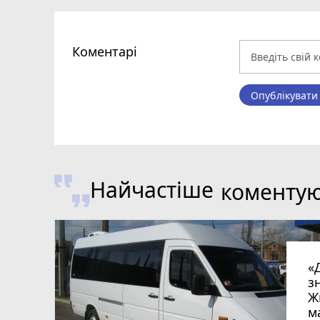
Коментарі
Опублікувати
Найчастіше
коменту
«
з
Ж
м