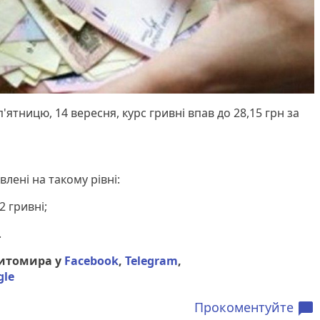
'ятницю, 14 вересня, курс гривні впав до 28,15 грн за
лені на такому рівні:
2 гривні;
.
Житомира у
Facebook
,
Telegram
,
gle
Прокоментуйте
chat_bubble