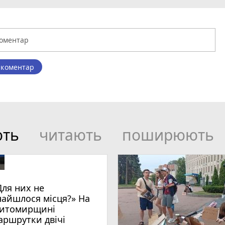
 коментар
ють
читають
поширюють
Для них не
найшлося місця?» На
итомирщині
аршрутки двічі