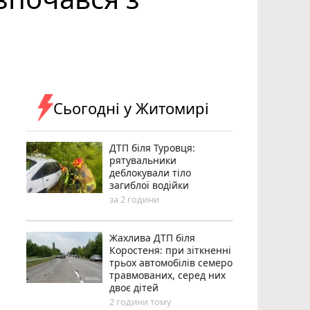
Сьогодні у Житомирі
ДТП біля Туровця:
рятувальники
деблокували тіло
загиблої водійки
за 2 години
Жахлива ДТП біля
Коростеня: при зіткненні
трьох автомобілів семеро
травмованих, серед них
двоє дітей
2 години тому