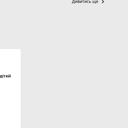
keyboard_arrow_right
Дивитись ще
дітей