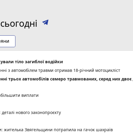
сьогодні
ряни
ували тіло загиблої водійки
енні з автомобілем травми отримав 18-річний мотоцикліст
енні трьох автомобілів семеро травмованих, серед них двоє 
 збільшити виплати
деталі нового законопроєкту
ми: жителька Звягельщини потрапила на гачок шахраїв