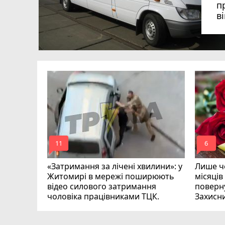
п
в
в
в
ий зник
и
mode_comment
mode_comment
11
6
«Затримання за лічені хвилини»: у
Лише че
Житомирі в мережі поширюють
місяців
відео силового затримання
поверну
чоловіка працівниками ТЦК.
Захисн
ВІДЕО
play_circle_filled