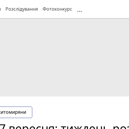
...
я
Розслідування
Фотоконкурс
житомиряни
17 вересня: тиждень ро