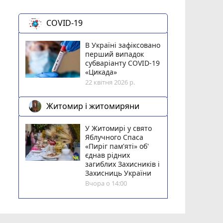
COVID-19
В Україні зафіксовано
перший випадок
субваріанту COVID-19
«Цикада»
22 квітня 2026 р.
Житомир і житомиряни
У Житомирі у свято
Яблучного Спаса
«Пиріг пам'яті» об'
єднав рідних
загиблих Захисників і
Захисниць України
Вчора о 14:00