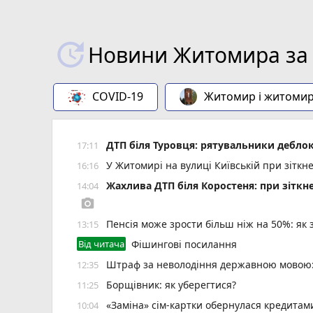
Новини Житомира за 
COVID-19
Житомир і житоми
ДТП біля Туровця: рятувальники деблок
17:11
У Житомирі на вулиці Київській при зіткн
16:16
Жахлива ДТП біля Коростеня: при зіткн
14:04
photo_camera
Пенсія може зрости більш ніж на 50%: як
13:15
Від читача
Фішингові посилання
Штраф за неволодіння державною мовою: 
12:35
Борщівник: як уберегтися?
11:25
«Заміна» сім-картки обернулася кредита
10:04