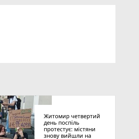
Житомир четвертий
день поспіль
протестує: містяни
знову вийшли на