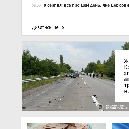
8 серпня: все про цей день, яке церков
09:00
keyboard_arrow_right
Дивитись ще
Ж
К
з
а
т
н