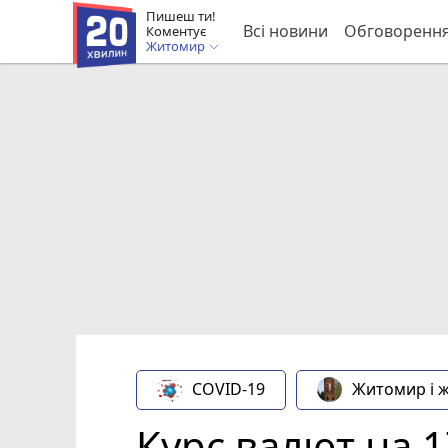
Пишеш ти!
Всі новини
Обговоренн
Коментує
Житомир
COVID-19
Житомир і 
Курс валют на 