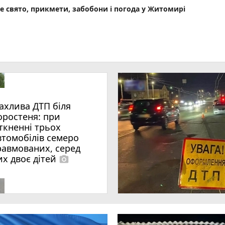
не свято, прикмети, забобони і погода у Житомирі
ахлива ДТП біля
оростеня: при
іткненні трьох
втомобілів семеро
равмованих, серед
их двоє дітей
photo_camera