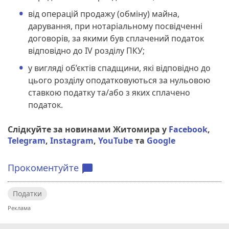
від операцій продажу (обміну) майна,
дарування, при нотаріальному посвідченні
договорів, за якими був сплачений податок
відповідно до IV розділу ПКУ;
у вигляді об’єктів спадщини, які відповідно до
цього розділу оподатковуються за нульовою
ставкою податку та/або з яких сплачено
податок.
Слідкуйте за новинами Житомира у
Facebook
,
Telegram
,
Instagram
,
YouTube
та
Google
Прокоментуйте
chat_bubble
Податки