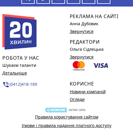
РЕКЛАМА НА САЙТІ
Анна Дубовик
Звернутися
РЕДАКТОРИ
Ольга Сідлецька
Звернутися
РОБОТА У НАС
Шукаєм таланти
Детальніше
КОРИСНЕ
phone_in_talk
(0412)418-189
Новини компаній
Огляди
Правила користування сайтом
Умови і правила надання платного доступу