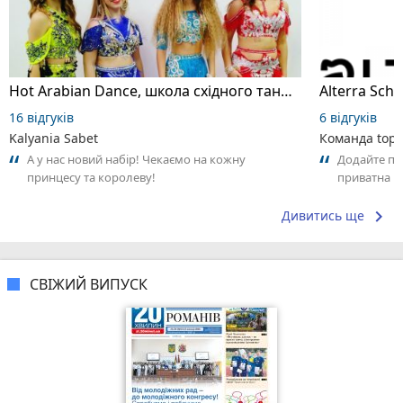
Hot Arabian Dance, школа східного танцю
16 відгуків
6 відгуків
Kalyania Sabet
Команда top2
А у нас новий набір! Чекаємо на кожну
Додайте пер
принцесу та королеву!
приватна ш
досвідом – 
keyboard_arrow_right
Дивитись ще
СВІЖИЙ ВИПУСК