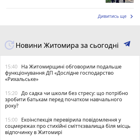
keyboard_arrow_right
Дивитись ще
Новини Житомира за сьогодні
15:40
На Житомирщині обговорили подальше
функціонування ДП «Дослідне господарство
«Рихальське»
15:20
До садка чи школи без стресу: що потрібно
зробити батькам перед початком навчального
року?
15:00
Екоінспекція перевірила повідомлення у
соцмережах про стихійні сміттєзвалища біля місць
відпочинку в Житомирі