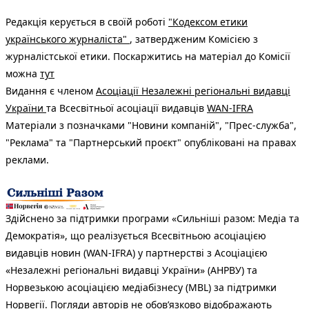
Редакція керується в своїй роботі
"Кодексом етики
українського журналіста"
, затвердженим Комісією з
журналістської етики. Поскаржитись на матеріал до Комісії
можна
тут
Видання є членом
Асоціації Незалежні регіональні видавці
України
та Всесвітньої асоціації видавців
WAN-IFRA
Матеріали з позначками "Новини компаній", "Прес-служба",
"Реклама" та "Партнерський проєкт" опубліковані на правах
реклами.
Здійснено за підтримки програми «Сильніші разом: Медіа та
Демократія», що реалізується Всесвітньою асоціацією
видавців новин (WAN-IFRA) у партнерстві з Асоціацією
«Незалежні регіональні видавці України» (АНРВУ) та
Норвезькою асоціацією медіабізнесу (MBL) за підтримки
Норвегії. Погляди авторів не обов’язково відображають