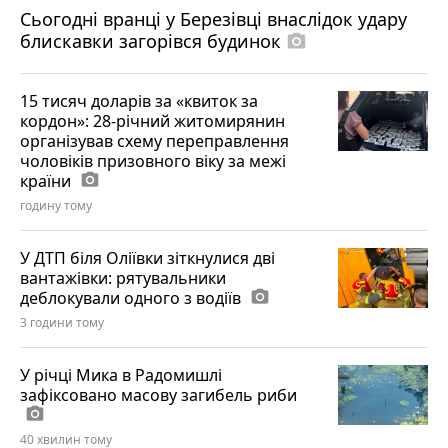
Сьогодні вранці у Березівці внаслідок удару
блискавки загорівся будинок
photo_camera
15 тисяч доларів за «квиток за
кордон»: 28-річний житомирянин
організував схему переправлення
чоловіків призовного віку за межі
країни
photo_camera
годину тому
У ДТП біля Оліївки зіткнулися дві
вантажівки: рятувальники
деблокували одного з водіїв
photo_camera
3 години тому
У річці Мика в Радомишлі
зафіксовано масову загибель риби
photo_camera
40 хвилин тому