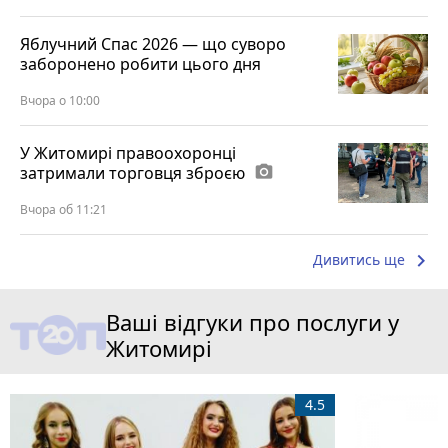
Яблучний Спас 2026 — що суворо
заборонено робити цього дня
Вчора о 10:00
У Житомирі правоохоронці
затримали торговця зброєю
photo_camera
Вчора об 11:21
keyboard_arrow_right
Дивитись ще
Ваші відгуки про послуги у
Житомирі
4.5