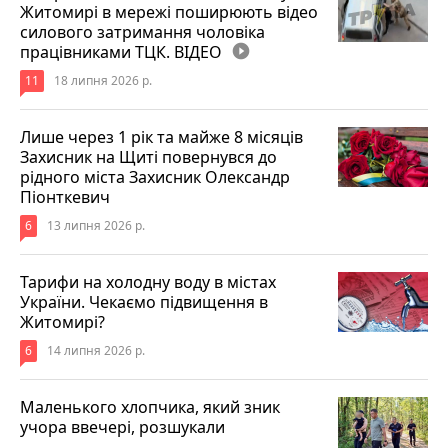
Житомирі в мережі поширюють відео
силового затримання чоловіка
працівниками ТЦК. ВІДЕО
play_circle_filled
11
18 липня 2026 р.
Лише через 1 рік та майже 8 місяців
Захисник на Щиті повернувся до
рідного міста Захисник Олександр
Піонткевич
6
13 липня 2026 р.
Тарифи на холодну воду в містах
України. Чекаємо підвищення в
Житомирі?
6
14 липня 2026 р.
Маленького хлопчика, який зник
учора ввечері, розшукали