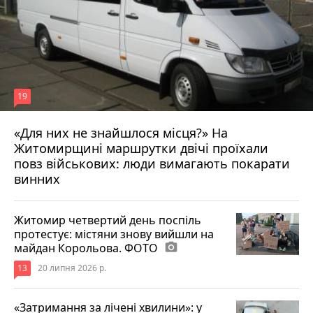
19
«Для них не знайшлося місця?» На
Житомирщині маршрутки двічі проїхали
17 липня 2026 р.
повз військових: люди вимагають покарати
винних
Житомир четвертий день поспіль
протестує: містяни знову вийшли на
майдан Корольова. ФОТО
photo_camera
13
20 липня 2026 р.
«Затримання за лічені хвилини»: у