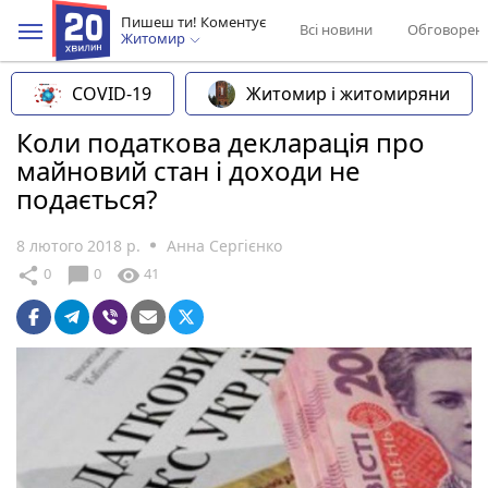
Пишеш ти! Коментує
Всі новини
Обговорен
Житомир
COVID-19
Житомир і житомиряни
Коли податкова декларація про
майновий стан і доходи не
подається?
8 лютого 2018 р.
Анна Сергієнко
chat_bubble
share
visibility
0
0
41