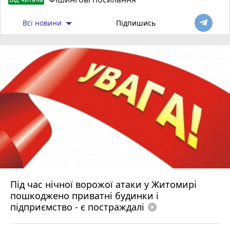
Всі новини
Підпишись
Під час нічної ворожої атаки у Житомирі
пошкоджено приватні будинки і
підприємство - є постраждалі
play_circle_filled