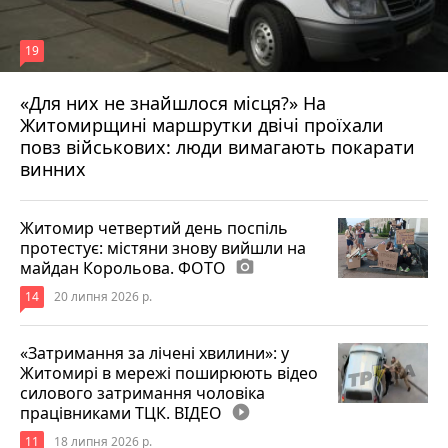
19
«Для них не знайшлося місця?» На
Житомирщині маршрутки двічі проїхали
17 липня 2026 р.
повз військових: люди вимагають покарати
винних
Житомир четвертий день поспіль
протестує: містяни знову вийшли на
майдан Корольова. ФОТО
photo_camera
14
20 липня 2026 р.
«Затримання за лічені хвилини»: у
Житомирі в мережі поширюють відео
силового затримання чоловіка
працівниками ТЦК. ВІДЕО
play_circle_filled
11
18 липня 2026 р.