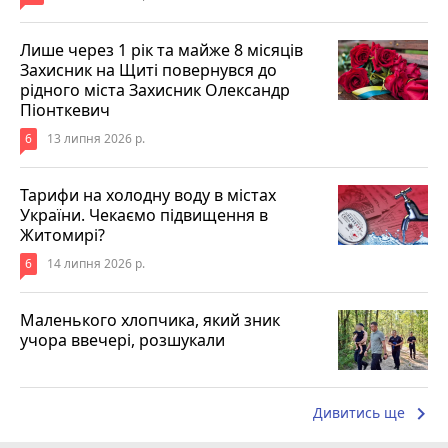
Лише через 1 рік та майже 8 місяців
Захисник на Щиті повернувся до
рідного міста Захисник Олександр
Піонткевич
6
13 липня 2026 р.
Тарифи на холодну воду в містах
України. Чекаємо підвищення в
Житомирі?
6
14 липня 2026 р.
Маленького хлопчика, який зник
учора ввечері, розшукали
keyboard_arrow_right
Дивитись ще