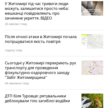
У Житомирі під час тривоги люди
можуть залишитися просто неба:
мешканці повідомляють про
зачинене укриття. ВІДЕО
26 хвилин тому
Після нічної атаки в Житомирі почала
погіршуватися якість повітря
годину тому
Сьогодні у Житомирі перекриють рух
транспорту для проведення
фізкультурно-оздоровчого заходу
"Забіг Житомирщина"
44 хвилини тому
ДТП біля Туровця: рятувальники
деблокували тіло загиблої водійки