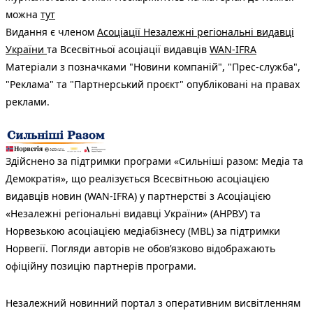
можна
тут
Видання є членом
Асоціації Незалежні регіональні видавці
України
та Всесвітньої асоціації видавців
WAN-IFRA
Матеріали з позначками "Новини компаній", "Прес-служба",
"Реклама" та "Партнерський проєкт" опубліковані на правах
реклами.
Здійснено за підтримки програми «Сильніші разом: Медіа та
Демократія», що реалізується Всесвітньою асоціацією
видавців новин (WAN-IFRA) у партнерстві з Асоціацією
«Незалежні регіональні видавці України» (АНРВУ) та
Норвезькою асоціацією медіабізнесу (MBL) за підтримки
Норвегії. Погляди авторів не обов’язково відображають
офіційну позицію партнерів програми.
Незалежний новинний портал з оперативним висвітленням