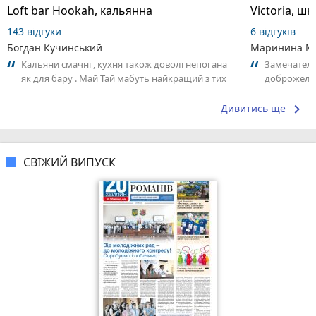
Loft bar Hookah, кальянна
143 відгуки
6 відгуків
Богдан Кучинський
Маринина М
Кальяни смачні , кухня також доволі непогана
Замечатель
як для бару . Май Тай мабуть найкращий з тих
доброжела
що я куштував ) . Повернуся до...
коллективо
keyboard_arrow_right
Дивитись ще
СВІЖИЙ ВИПУСК