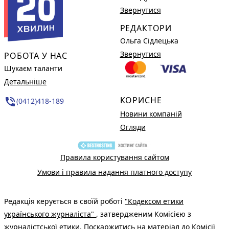
Звернутися
РЕДАКТОРИ
Ольга Сідлецька
Звернутися
РОБОТА У НАС
Шукаєм таланти
Детальніше
КОРИСНЕ
phone_in_talk
(0412)418-189
Новини компаній
Огляди
Правила користування сайтом
Умови і правила надання платного доступу
Редакція керується в своїй роботі
"Кодексом етики
українського журналіста"
, затвердженим Комісією з
журналістської етики. Поскаржитись на матеріал до Комісії