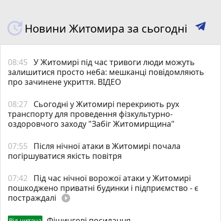
Новини Житомира за сьогодні
08:45
У Житомирі під час тривоги люди можуть
залишитися просто неба: мешканці повідомляють
про зачинене укриття. ВІДЕО
08:27
Сьогодні у Житомирі перекриють рух
транспорту для проведення фізкультурно-
оздоровчого заходу "Забіг Житомирщина"
07:55
Після нічної атаки в Житомирі почала
погіршуватися якість повітря
07:42
Під час нічної ворожої атаки у Житомирі
пошкоджено приватні будинки і підприємство - є
постраждалі
play_circle_filled
Фішингові посилання
Від читача