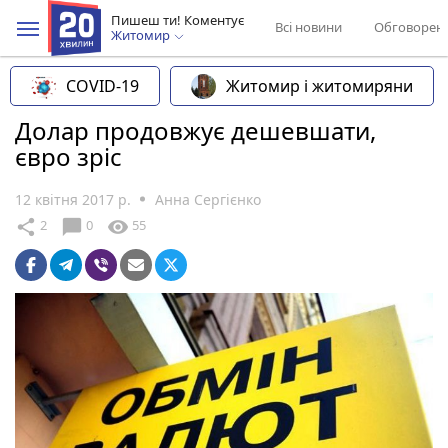
Пишеш ти! Коментує
Всі новини
Обговорен
Житомир
COVID-19
Житомир і житомиряни
Долар продовжує дешевшати,
євро зріс
12 квітня 2017 р.
Анна Сергієнко
chat_bubble
share
visibility
2
0
55