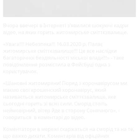
Вчора ввечері в Інтернеті з’явилися шокуючі кадри
відео, на яких горить житомирське сміттєзвалище.
«Увага!!!! Небезпека!!! 16.03.2020 р. Палає
житомирське сміттєзвалище!!! Це все наслідки
багаторічної бездіяльності міської влади!!!» - таке
повідомлення розмістила в Фейсбуці одна з
користувачок.
«Шановні житомиряни! Поряд з коронавірусом ми
маємо свої крошенский коронавірус, який
називається житомирське сміттєзвалище, яке
сьогодні горить зі всієї сили. Сморід стоїть
неймовірний, вітер йде в сторону Сонячного», -
говориться в коментарі до відео.
Коментатори в мережі скаржаться на сморід та на те,
що важко дихати. Коментарів від офіційних