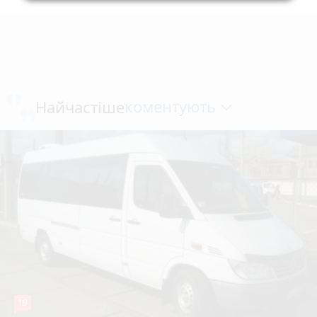
коментують
Найчастіше
19