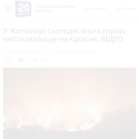
Пишеш ти! Коментує
Всі новини
Обговорен
Житомир
У Житомирі сьогодні вночі горіло
сміттєзвалище на Крошні. ВІДЕО
17 березня 2020 р.
20 хвилин (Житомир)
chat_bubble
share
visibility
9
4
2038