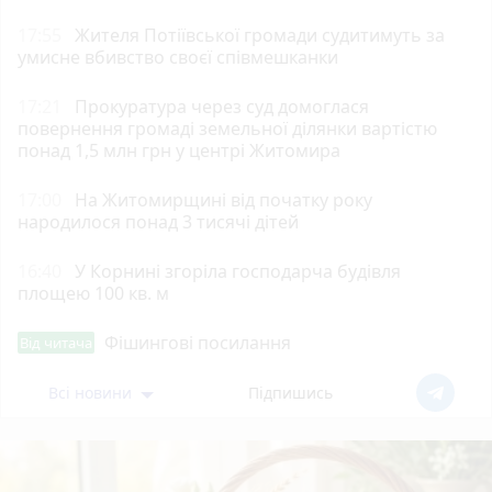
17:55
Жителя Потіївської громади судитимуть за
умисне вбивство своєї співмешканки
17:21
Прокуратура через суд домоглася
повернення громаді земельної ділянки вартістю
понад 1,5 млн грн у центрі Житомира
17:00
На Житомирщині від початку року
народилося понад 3 тисячі дітей
16:40
У Корнині згоріла господарча будівля
площею 100 кв. м
Фішингові посилання
Від читача
Всі новини
Підпишись