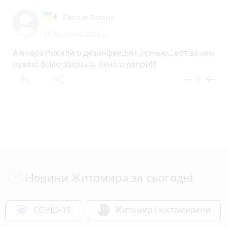
Богиня Богиня
17 березня 2020 р.
А вчера писали о дезинфекции ,ночью...вот зачем
нужно было закрыть окна и двери!!!
reply
share
remove
add
0
Новини Житомира за сьогодні
COVID-19
Житомир і житомиряни