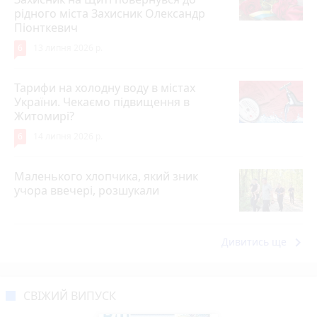
рідного міста Захисник Олександр
Піонткевич
6
13 липня 2026 р.
Тарифи на холодну воду в містах
України. Чекаємо підвищення в
Житомирі?
6
14 липня 2026 р.
Маленького хлопчика, який зник
учора ввечері, розшукали
keyboard_arrow_right
Дивитись ще
СВІЖИЙ ВИПУСК