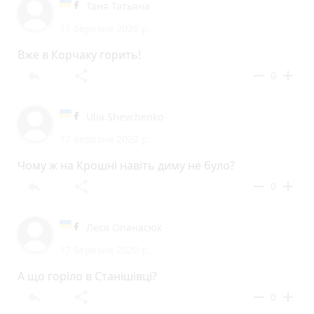
Таня Татьяна
17 березня 2020 р.
Вже в Корчаку горить!
reply
share
remove
add
0
Ulia Shevchenko
17 березня 2020 р.
Чому ж на Крошні навіть диму не було?
reply
share
remove
add
0
Леся Опанасюк
17 березня 2020 р.
А що горіло в Станішівці?
reply
share
remove
add
0