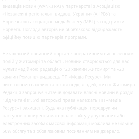
видавців новин (WAN-IFRA) у партнерстві з Асоціацією
«Незалежні регіональні видавці України» (АНРВУ) та
Норвезькою асоціацією медіабізнесу (MBL) за підтримки
Норвегії. Погляди авторів не обов’язково відображають
офіційну позицію партнерів програми.
Незалежний новинний портал з оперативним висвітленням
подій у Житомирі та області. Новини створюються для Вас
мультимедійною редакцією "20 хвилин Житомир" та «20
хвилин Романів» видавець ПП «Медіа Ресурс». Ми
висвітлюємо важливі та цікаві події, людей, життя Житомира.
Редакція запрошує читачів додавати власні новини в розділ
"Від читачів". Усі авторські права належать ПП «Медіа
Ресурс» і захищені. Будь-яка публiкацiя, передрук чи
наступне поширення матеріалів сайту у друкованих або
електронних засобах масової інформації можлива не більше
50% обсягу та з обов'язковим посиланням на джерело.