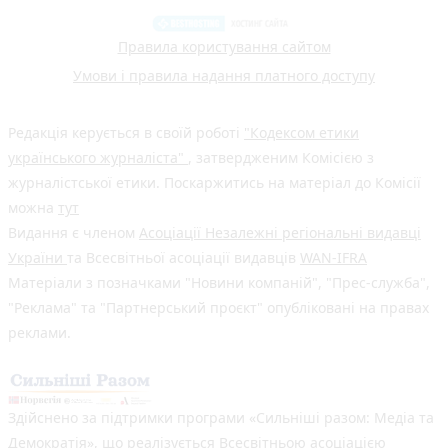
Правила користування сайтом
Умови і правила надання платного доступу
Редакція керується в своїй роботі
"Кодексом етики
українського журналіста"
, затвердженим Комісією з
журналістської етики. Поскаржитись на матеріал до Комісії
можна
тут
Видання є членом
Асоціації Незалежні регіональні видавці
України
та Всесвітньої асоціації видавців
WAN-IFRA
Матеріали з позначками "Новини компаній", "Прес-служба",
"Реклама" та "Партнерський проєкт" опубліковані на правах
реклами.
Здійснено за підтримки програми «Сильніші разом: Медіа та
Демократія», що реалізується Всесвітньою асоціацією