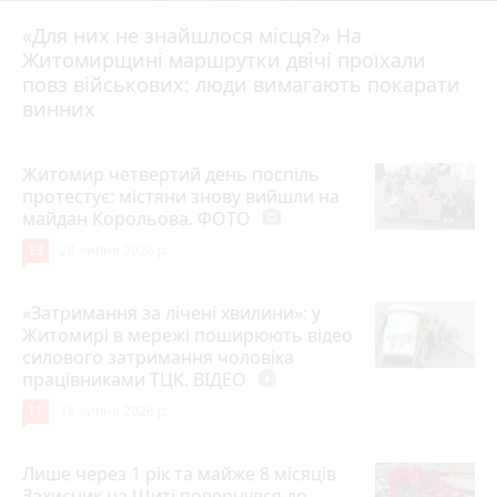
«Для них не знайшлося місця?» На
Житомирщині маршрутки двічі проїхали
17 липня 2026 р.
повз військових: люди вимагають покарати
винних
Житомир четвертий день поспіль
протестує: містяни знову вийшли на
майдан Корольова. ФОТО
photo_camera
13
20 липня 2026 р.
«Затримання за лічені хвилини»: у
Житомирі в мережі поширюють відео
силового затримання чоловіка
працівниками ТЦК. ВІДЕО
play_circle_filled
11
18 липня 2026 р.
Лише через 1 рік та майже 8 місяців
Захисник на Щиті повернувся до