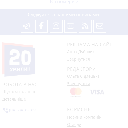
Всі номери >
Слідкуйте за нашими новинами
РЕКЛАМА НА САЙТІ
Анна Дубовик
Звернутися
РЕДАКТОРИ
Ольга Сідлецька
Звернутися
РОБОТА У НАС
Шукаєм таланти
Детальніше
КОРИСНЕ
phone_in_talk
(0412)418-189
Новини компаній
Огляди