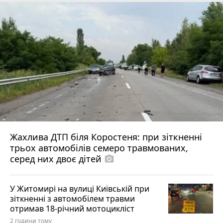
Жахлива ДТП біля Коростеня: при зіткненні
трьох автомобілів семеро травмованих,
серед них двоє дітей
photo_camera
У Житомирі на вулиці Київській при
зіткненні з автомобілем травми
отримав 18-річний мотоцикліст
2 години тому