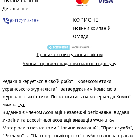
Шукаєм таланти
Детальніше
КОРИСНЕ
phone_in_talk
(0412)418-189
Новини компаній
Огляди
Правила користування сайтом
Умови і правила надання платного доступу
Редакція керується в своїй роботі
"Кодексом етики
українського журналіста"
, затвердженим Комісією з
журналістської етики. Поскаржитись на матеріал до Комісії
можна
тут
Видання є членом
Асоціації Незалежні регіональні видавці
України
та Всесвітньої асоціації видавців
WAN-IFRA
Матеріали з позначками "Новини компаній", "Прес-служба",
"Реклама" та "Партнерський проєкт" опубліковані на правах