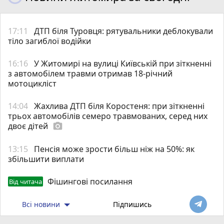
17:11
ДТП біля Туровця: рятувальники деблокували
тіло загиблої водійки
16:16
У Житомирі на вулиці Київській при зіткненні
з автомобілем травми отримав 18-річний
мотоцикліст
14:04
Жахлива ДТП біля Коростеня: при зіткненні
трьох автомобілів семеро травмованих, серед них
двоє дітей
photo_camera
13:15
Пенсія може зрости більш ніж на 50%: як
збільшити виплати
Фішингові посилання
Від читача
Всі новини
Підпишись