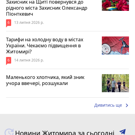
Захисник на Щиті повернувся до
рідного міста Захисник Олександр
Піонткевич
6
13 липня 2026 р.
Тарифи на холодну воду в містах
України. Чекаємо підвищення в
Житомирі?
6
14 липня 2026 р.
Маленького хлопчика, який зник
учора ввечері, розшукали
keyboard_arrow_right
Дивитись ще
Новини Житомира за сьогодні