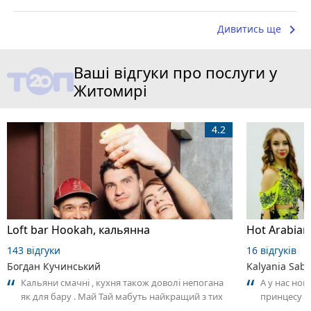
keyboard_arrow_right
Дивитись ще
Ваші відгуки про послуги у
Житомирі
4.2
Loft bar Hookah, кальянна
143 відгуки
16 відгуків
Богдан Кучинський
Kalyania Sabe
Кальяни смачні , кухня також доволі непогана
А у нас нов
як для бару . Май Тай мабуть найкращий з тих
принцесу т
що я куштував ) . Повернуся до...