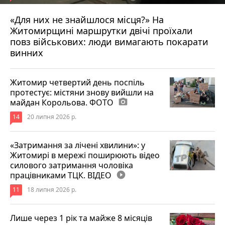
«Для них не знайшлося місця?» На
Житомирщині маршрутки двічі проїхали
17 липня 2026 р.
повз військових: люди вимагають покарати
винних
Житомир четвертий день поспіль
протестує: містяни знову вийшли на
майдан Корольова. ФОТО
photo_camera
14
20 липня 2026 р.
«Затримання за лічені хвилини»: у
Житомирі в мережі поширюють відео
силового затримання чоловіка
працівниками ТЦК. ВІДЕО
play_circle_filled
11
18 липня 2026 р.
Лише через 1 рік та майже 8 місяців