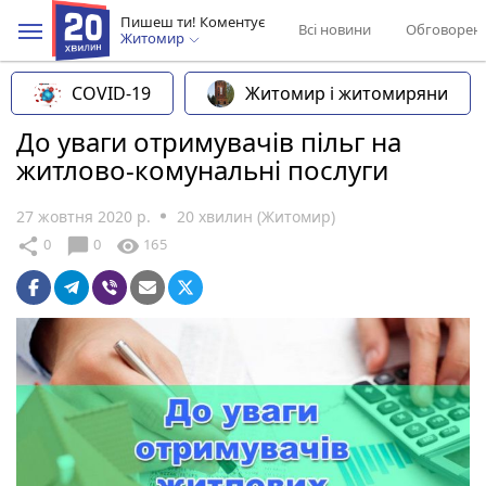
Пишеш ти! Коментує
Всі новини
Обговорен
Житомир
COVID-19
Житомир і житомиряни
До уваги отримувачів пільг на
житлово-комунальні послуги
27 жовтня 2020 р.
20 хвилин (Житомир)
chat_bubble
share
visibility
0
0
165