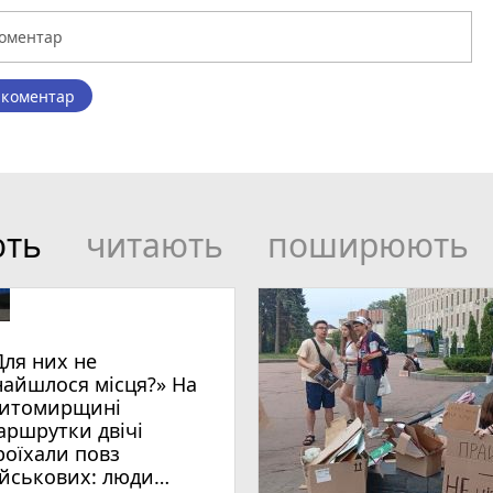
 коментар
ють
читають
поширюють
Для них не
найшлося місця?» На
итомирщині
аршрутки двічі
роїхали повз
ійськових: люди