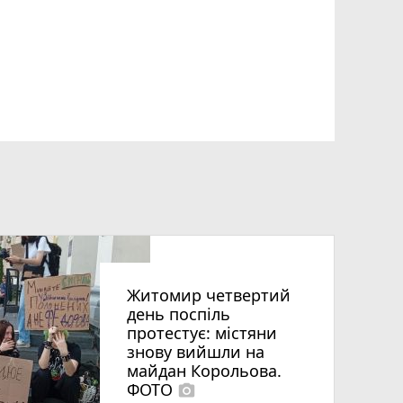
Житомир четвертий
день поспіль
протестує: містяни
знову вийшли на
майдан Корольова.
ФОТО
photo_camera