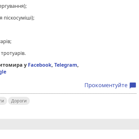
ергування);
 піскосуміші);
арів;
 тротуарів.
Житомира у
Facebook
,
Telegram
,
gle
Прокоментуйте
chat_bubble
ги
Дороги