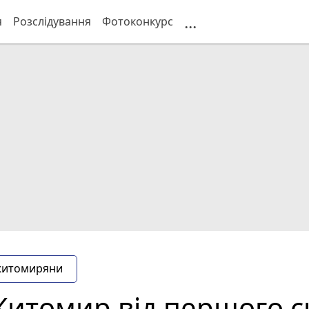
...
я
Розслідування
Фотоконкурс
житомиряни
итомир від першого сн