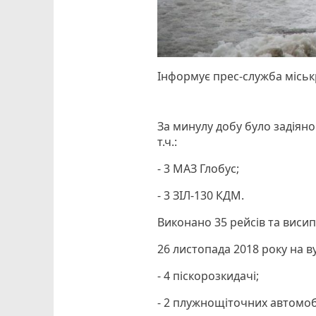
Інформує прес-служба міськ
За минулу добу було задіяно
т.ч.:
- 3 МАЗ Глобус;
- 3 ЗІЛ-130 КДМ.
Виконано 35 рейсів та висип
26 листопада 2018 року на ву
- 4 піскорозкидачі;
- 2 плужнощіточних автомобі