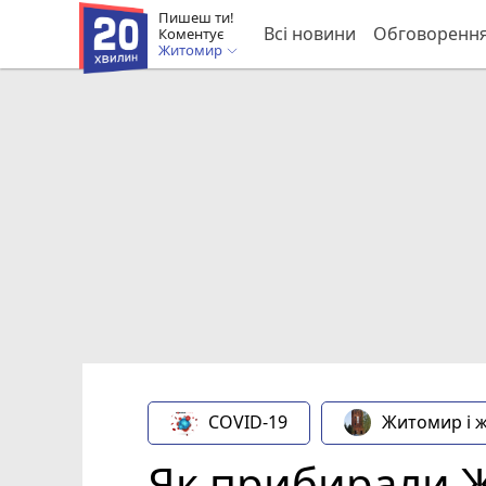
Пишеш ти!
Всі новини
Обговоренн
Коментує
Житомир
COVID-19
Житомир і 
Як прибирали Ж