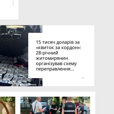
ниць
15 тисяч доларів за
«квиток за кордон»:
28-річний
житомирянин
організував схему
рії
переправлення
оків
чоловіків призовного
віку за межі країни
photo_camera