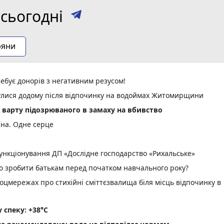
сьогодні
ряни
ебує донорів з негативним резусом!
нулися додому після відпочинку на водоймах Житомирщини
д варту підозрюваного в замаху на вбивство
їна. Одне серце
нкціонування ДП «Дослідне господарство «Рихальське»
но зробити батькам перед початком навчального року?
оцмережах про стихійні сміттєзвалища біля місць відпочинку в
спеку: +38°C