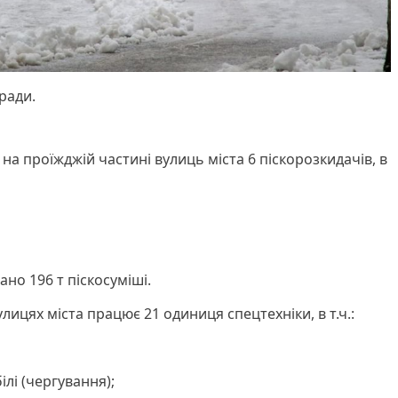
ради.
 на проїжджій частині вулиць міста 6 піскорозкидачів, в
ано 196 т піскосуміші.
лицях міста працює 21 одиниця спецтехніки, в т.ч.:
лі (чергування);