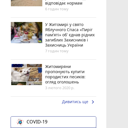
відповідає нормам
6 годин тому
У Житомирі у свято
Яблучного Спаса «Пиріг
пам'яті» об' єднав рідних
загиблих Захисників і
Захисниць України
7 годин тому
Житомиряни
пропонують купити
породистих песиків:
огляд оголошень
3 лютого 2020 р.
keyboard_arrow_right
Дивитись ще
COVID-19