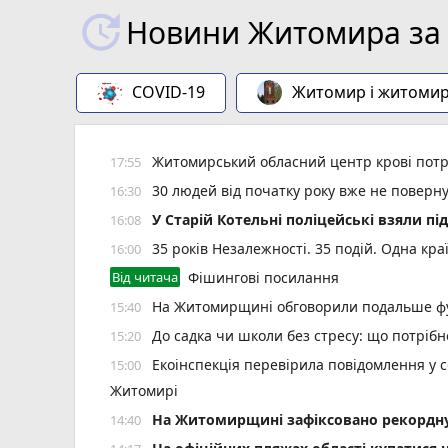
Новини Житомира за 
COVID-19
Житомир і житоми
Житомирський обласний центр крові потр
17:55
30 людей від початку року вже не повер
16:30
У Старій Котельні поліцейські взяли пі
16:08
35 років Незалежності. 35 подій. Одна кра
16:00
Від читача
Фішингові посилання
На Житомирщині обговорили подальше фу
15:40
До садка чи школи без стресу: що потріб
15:20
Екоінспекція перевірила повідомлення у с
15:00
Житомирі
Н️а Житомирщині зафіксовано рекордну 
14:40