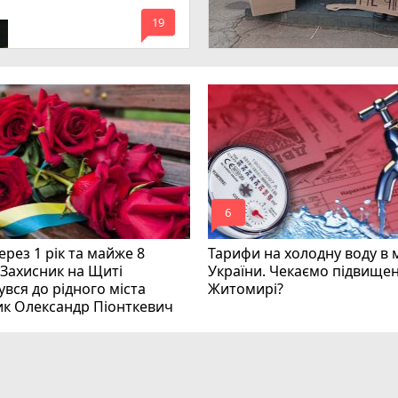
имагають покарати
mode_comment
инних
19
mode_comment
6
рез 1 рік та майже 8
Тарифи на холодну воду в 
 Захисник на Щиті
України. Чекаємо підвищен
вся до рідного міста
Житомирі?
ик Олександр Піонткевич