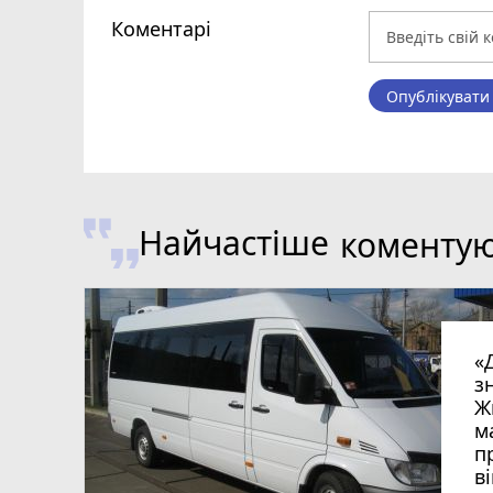
Коментарі
Опублікувати
Найчастіше
коменту
«
з
Ж
м
п
в