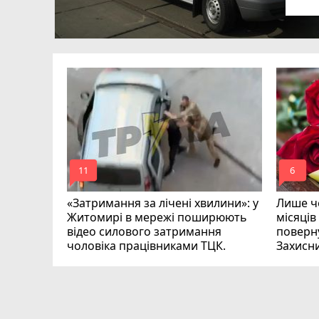
в
в
ий зник
и
mode_comment
mode_comment
11
6
«Затримання за лічені хвилини»: у
Лише че
Житомирі в мережі поширюють
місяців
відео силового затримання
поверну
чоловіка працівниками ТЦК.
Захисн
ВІДЕО
play_circle_filled