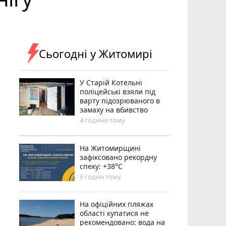
Сьогодні у Житомирі
У Старій Котельні
поліцейські взяли під
варту підозрюваного в
замаху на вбивство
4 години тому
Н️а Житомирщині
зафіксовано рекордну
спеку: +38°C
6 годин тому
На офіційних пляжах
області купатися не
рекомендовано: вода на