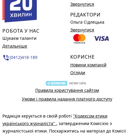
Звернутися
РЕДАКТОРИ
Ольга Сідлецька
Звернутися
РОБОТА У НАС
Шукаєм таланти
Детальніше
КОРИСНЕ
phone_in_talk
(0412)418-189
Новини компаній
Огляди
Правила користування сайтом
Умови і правила надання платного доступу
Редакція керується в своїй роботі
"Кодексом етики
українського журналіста"
, затвердженим Комісією з
журналістської етики. Поскаржитись на матеріал до Комісії