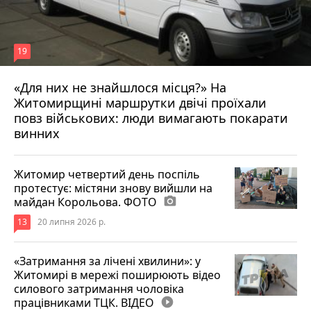
19
«Для них не знайшлося місця?» На
Житомирщині маршрутки двічі проїхали
17 липня 2026 р.
повз військових: люди вимагають покарати
винних
Житомир четвертий день поспіль
протестує: містяни знову вийшли на
майдан Корольова. ФОТО
photo_camera
13
20 липня 2026 р.
«Затримання за лічені хвилини»: у
Житомирі в мережі поширюють відео
силового затримання чоловіка
працівниками ТЦК. ВІДЕО
play_circle_filled