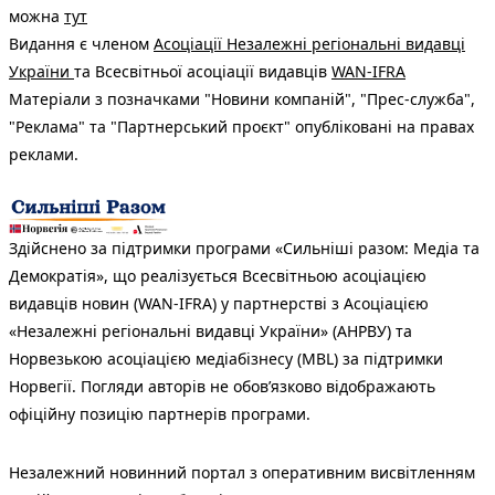
можна
тут
Видання є членом
Асоціації Незалежні регіональні видавці
України
та Всесвітньої асоціації видавців
WAN-IFRA
Матеріали з позначками "Новини компаній", "Прес-служба",
"Реклама" та "Партнерський проєкт" опубліковані на правах
реклами.
Здійснено за підтримки програми «Сильніші разом: Медіа та
Демократія», що реалізується Всесвітньою асоціацією
видавців новин (WAN-IFRA) у партнерстві з Асоціацією
«Незалежні регіональні видавці України» (АНРВУ) та
Норвезькою асоціацією медіабізнесу (MBL) за підтримки
Норвегії. Погляди авторів не обов’язково відображають
офіційну позицію партнерів програми.
Незалежний новинний портал з оперативним висвітленням