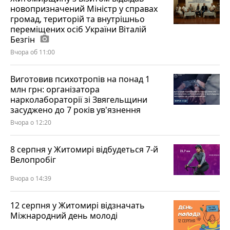
новопризначений Міністр у справах
громад, територій та внутрішньо
переміщених осіб України Віталій
Безгін
photo_camera
Вчора об 11:00
Виготовив психотропів на понад 1
млн грн: організатора
нарколабораторії зі Звягельщини
засуджено до 7 років ув'язнення
Вчора о 12:20
8 серпня у Житомирі відбудеться 7-й
Велопробіг
Вчора о 14:39
12 серпня у Житомирі відзначать
Міжнародний день молоді