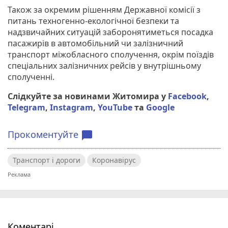
Також за окремим рішенням Державної комісії з
питань техногенно-екологічної безпеки та
надзвичайних ситуацій заборонятиметься посадка
пасажирів в автомобільний чи залізничний
транспорт міжобласного сполучення, окрім поїздів
спеціальних залізничних рейсів у внутрішньому
сполученні.
Слідкуйте за новинами Житомира у
Facebook
,
Telegram
,
Instagram
,
YouTube
та
Google
Прокоментуйте
chat_bubble
Транспорт і дороги
Коронавірус
Коментарі