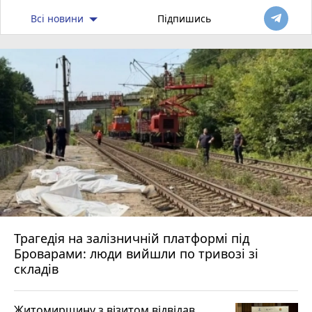
Всі новини
Підпишись
Трагедія на залізничній платформі під
Броварами: люди вийшли по тривозі зі
складів
Житомирщину з візитом відвідав