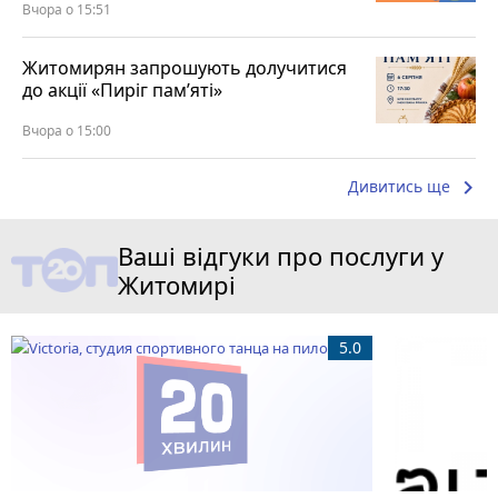
Вчора о 15:51
Житомирян запрошують долучитися
до акції «Пиріг пам’яті»
Вчора о 15:00
keyboard_arrow_right
Дивитись ще
Ваші відгуки про послуги у
Житомирі
5.0