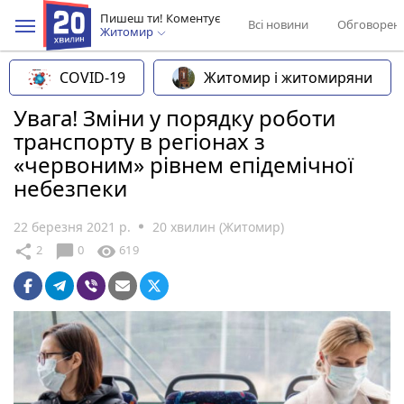
Пишеш ти! Коментує
Всі новини
Обговорен
Житомир
COVID-19
Житомир і житомиряни
Увага! Зміни у порядку роботи
транспорту в регіонах з
«червоним» рівнем епідемічної
небезпеки
22 березня 2021 р.
20 хвилин (Житомир)
chat_bubble
share
visibility
2
0
619