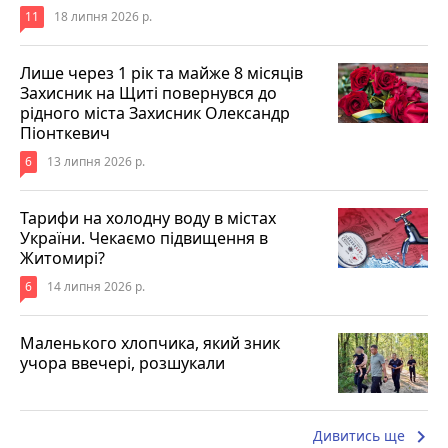
11
18 липня 2026 р.
Лише через 1 рік та майже 8 місяців
Захисник на Щиті повернувся до
рідного міста Захисник Олександр
Піонткевич
6
13 липня 2026 р.
Тарифи на холодну воду в містах
України. Чекаємо підвищення в
Житомирі?
6
14 липня 2026 р.
Маленького хлопчика, який зник
учора ввечері, розшукали
keyboard_arrow_right
Дивитись ще