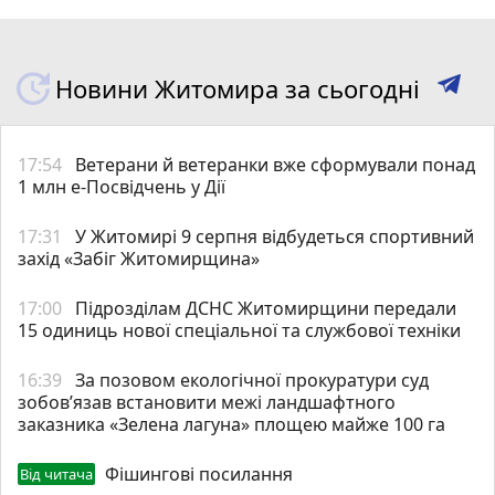
Новини Житомира за сьогодні
17:54
Ветерани й ветеранки вже сформували понад
1 млн е-Посвідчень у Дії
17:31
У Житомирі 9 серпня відбудеться спортивний
захід «Забіг Житомирщина»
17:00
Підрозділам ДСНС Житомирщини передали
15 одиниць нової спеціальної та службової техніки
16:39
За позовом екологічної прокуратури суд
зобов’язав встановити межі ландшафтного
заказника «Зелена лагуна» площею майже 100 га
Фішингові посилання
Від читача