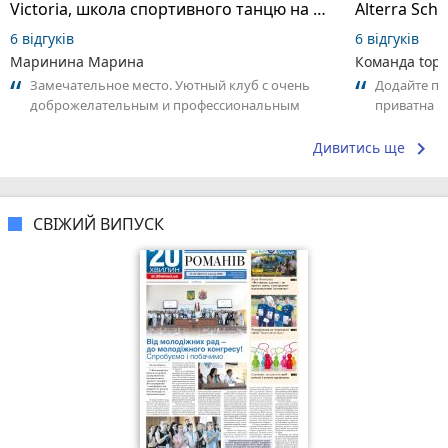
Victoria, школа спортивного танцю на пілоні
6 відгуків
6 відгуків
Маринина Марина
Команда top2
Замечательное место. Уютный клуб с очень
Додайте пер
доброжелательным и профессиональным
приватна ш
коллективом.
досвідом – 
keyboard_arrow_right
Дивитись ще
СВІЖИЙ ВИПУСК