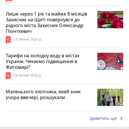
Лише через 1 рік та майже 8 місяців
Захисник на Щиті повернувся до
рідного міста Захисник Олександр
Піонткевич
6
13 липня 2026 р.
Тарифи на холодну воду в містах
України. Чекаємо підвищення в
Житомирі?
6
14 липня 2026 р.
Маленького хлопчика, який зник
учора ввечері, розшукали
keyboard_arrow_right
Дивитись ще