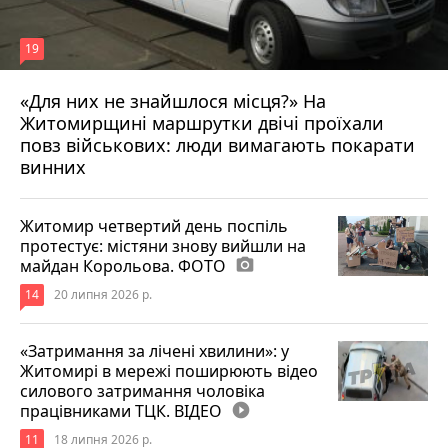
19
«Для них не знайшлося місця?» На
Житомирщині маршрутки двічі проїхали
17 липня 2026 р.
повз військових: люди вимагають покарати
винних
Житомир четвертий день поспіль
протестує: містяни знову вийшли на
майдан Корольова. ФОТО
photo_camera
14
20 липня 2026 р.
«Затримання за лічені хвилини»: у
Житомирі в мережі поширюють відео
силового затримання чоловіка
працівниками ТЦК. ВІДЕО
play_circle_filled
11
18 липня 2026 р.