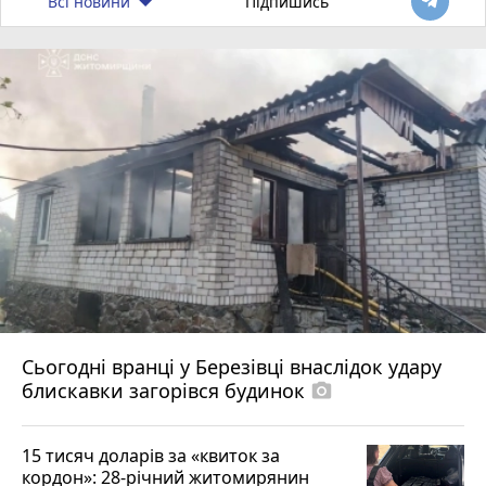
Всі новини
Підпишись
Сьогодні вранці у Березівці внаслідок удару
блискавки загорівся будинок
photo_camera
15 тисяч доларів за «квиток за
кордон»: 28-річний житомирянин