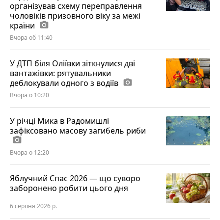
організував схему переправлення
чоловіків призовного віку за межі
країни
photo_camera
Вчора об 11:40
У ДТП біля Оліївки зіткнулися дві
вантажівки: рятувальники
деблокували одного з водіїв
photo_camera
Вчора о 10:20
У річці Мика в Радомишлі
зафіксовано масову загибель риби
photo_camera
Вчора о 12:20
Яблучний Спас 2026 — що суворо
заборонено робити цього дня
6 серпня 2026 р.