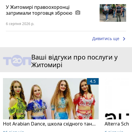
У Житомирі правоохоронці
затримали торговця зброєю
photo_camera
6 серпня 2026 р.
keyboard_arrow_right
Дивитись ще
Ваші відгуки про послуги у
Житомирі
4.5
Hot Arabian Dance, школа східного танцю