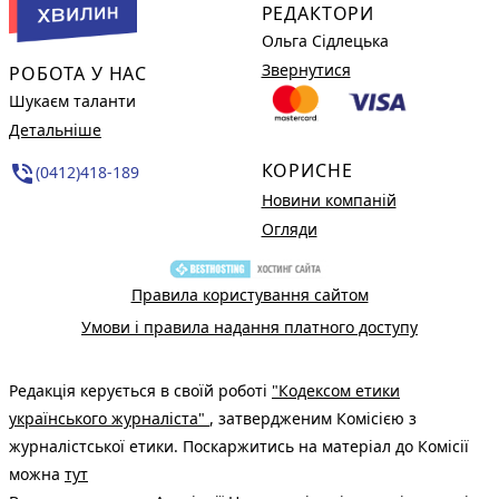
РЕДАКТОРИ
Ольга Сідлецька
Звернутися
РОБОТА У НАС
Шукаєм таланти
Детальніше
КОРИСНЕ
phone_in_talk
(0412)418-189
Новини компаній
Огляди
Правила користування сайтом
Умови і правила надання платного доступу
Редакція керується в своїй роботі
"Кодексом етики
українського журналіста"
, затвердженим Комісією з
журналістської етики. Поскаржитись на матеріал до Комісії
можна
тут