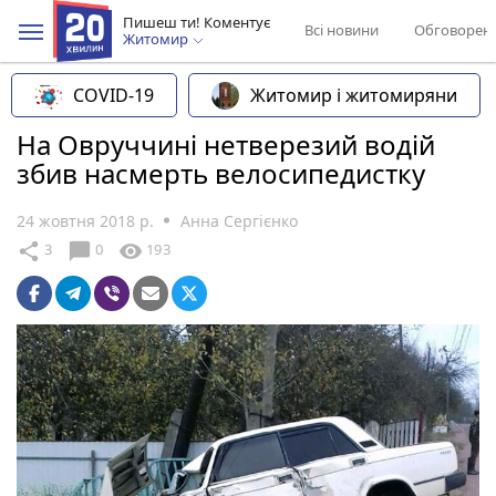
Пишеш ти! Коментує
Всі новини
Обговорен
Житомир
COVID-19
Житомир і житомиряни
На Овруччині нетверезий водій
збив насмерть велосипедистку
24 жовтня 2018 р.
Анна Сергієнко
chat_bubble
share
visibility
3
0
193