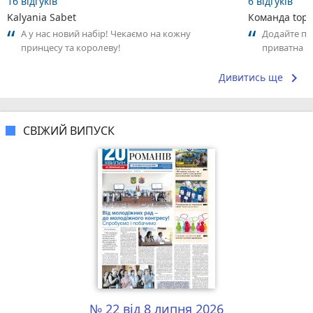
16 відгуків
6 відгуків
Kalyania Sabet
Команда top2
А у нас новий набір! Чекаємо на кожну
Додайте пер
принцесу та королеву!
приватна ш
досвідом – 
keyboard_arrow_right
Дивитись ще
СВІЖИЙ ВИПУСК
№ 22 від 8 липня 2026