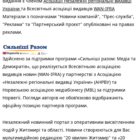
Видання є членом
Асоціації Незалежні регіональні видавці
України
та Всесвітньої асоціації видавців
WAN-IFRA
Матеріали з позначками "Новини компаній", "Прес-служба",
"Реклама" та "Партнерський проєкт" опубліковані на правах
реклами.
Здійснено за підтримки програми «Сильніші разом: Медіа та
Демократія», що реалізується Всесвітньою асоціацією
видавців новин (WAN-IFRA) у партнерстві з Асоціацією
«Незалежні регіональні видавці України» (АНРВУ) та
Норвезькою асоціацією медіабізнесу (MBL) за підтримки
Норвегії. Погляди авторів не обов’язково відображають
офіційну позицію партнерів програми.
Незалежний новинний портал з оперативним висвітленням
подій у Житомирі та області. Новини створюються для Вас
мультимедійною редакцією "20 хвилин Житомир" та «20