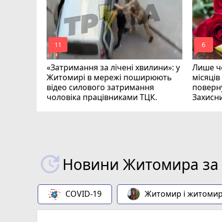
mode_comment
mode_comment
11
6
«Затримання за лічені хвилини»: у
Лише че
Житомирі в мережі поширюють
місяців
відео силового затримання
поверну
чоловіка працівниками ТЦК.
Захисн
ВІДЕО
play_circle_filled
Новини Житомира за 
COVID-19
Житомир і житоми