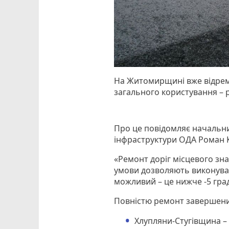
На Житомирщині вже відремо
загального користування –
Про це повідомляє начальни
інфраструктури ОДА Роман К
«Ремонт доріг місцевого зн
умови дозволяють виконуват
можливий – це нижче -5 град
Повністю ремонт завершений
Хлупляни-Стугівщина – 