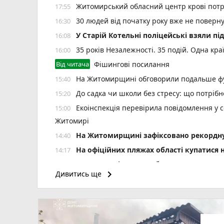
Житомирський обласний центр крові потр
17:55
30 людей від початку року вже не повер
16:30
У Старій Котельні поліцейські взяли пі
16:08
35 років Незалежності. 35 подій. Одна кра
16:00
Від читача
Фішингові посилання
На Житомирщині обговорили подальше фу
15:40
До садка чи школи без стресу: що потріб
15:20
Екоінспекція перевірила повідомлення у с
15:00
Житомирі
Н️а Житомирщині зафіксовано рекордну 
14:40
На офіційних пляжах області купатися 
14:17
У Житомирі у свято Яблучного Спаса «Пи
14:00
keyboard_arrow_right
Дивитись ще
photo_camera
України
Подробиці ДТП біля Оліївки: травмовано 
12:55
У Коростенському ТЦК під час проходж
12:40
У річці Мика в Радомишлі зафіксовано
12:20