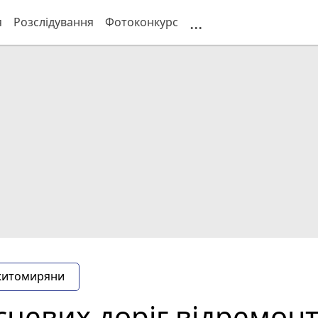
...
я
Розслідування
Фотоконкурс
житомиряни
сцевих доріг відремон