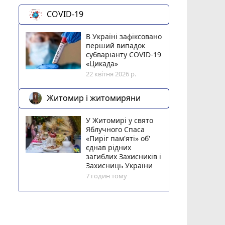
COVID-19
В Україні зафіксовано
перший випадок
субваріанту COVID-19
«Цикада»
22 квітня 2026 р.
Житомир і житомиряни
У Житомирі у свято
Яблучного Спаса
«Пиріг пам'яті» об'
єднав рідних
загиблих Захисників і
Захисниць України
7 годин тому