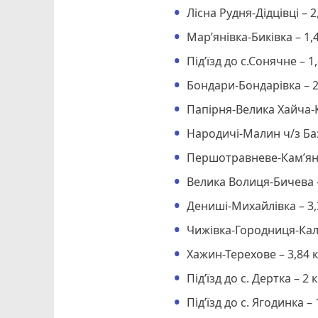
Лісна Рудня-Дідцівці – 2
Мар’янівка-Биківка – 1,4
Під’їзд до с.Сонячне – 1,
Бондари-Бондарівка – 2
Папірня-Велика Хайча-К
Народичі-Малин ч/з Баз
Першотравневе-Кам’яні
Велика Волиця-Бичева –
Дениші-Михайлівка – 3,
Чижівка-Городниця-Кали
Хажин-Терехове – 3,84 к
Під’їзд до с. Дертка – 2 
Під’їзд до с. Ягодинка – 