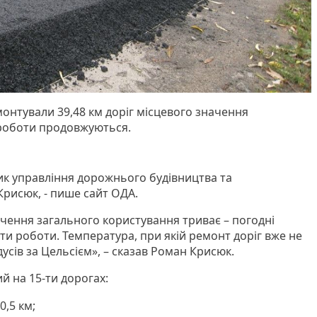
нтували 39,48 км доріг місцевого значення
 роботи продовжуються.
к управління дорожнього будівництва та
рисюк, - пише сайт ОДА.
ачення загального користування триває – погодні
и роботи. Температура, при якій ремонт доріг вже не
усів за Цельсієм», – сказав Роман Крисюк.
 на 15-ти дорогах:
0,5 км;