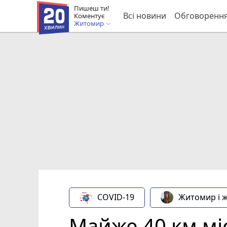
Пишеш ти!
Всі новини
Обговоренн
Коментує
Житомир
COVID-19
Житомир і 
Майже 40 км мі