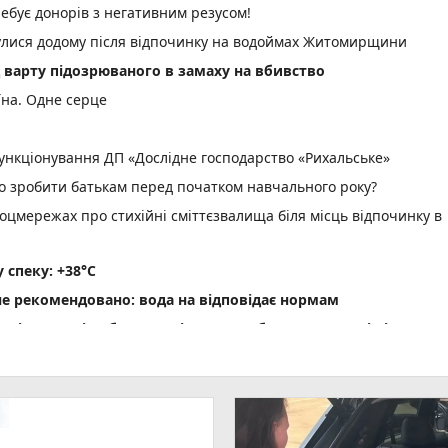
ебує донорів з негативним резусом!
нулися додому після відпочинку на водоймах Житомирщини
д варту підозрюваного в замаху на вбивство
їна. Одне серце
нкціонування ДП «Дослідне господарство «Рихальське»
но зробити батькам перед початком навчального року?
оцмережах про стихійні сміттєзвалища біля місць відпочинку в
спеку: +38°C
не рекомендовано: вода на відповідає нормам
ріг пам'яті» об' єднав рідних загиблих Захисників і Захис
водія вантажівки - 21-річного житомирянина
ення ВЛК помер чоловік
photo_camera
 масову загибель риби