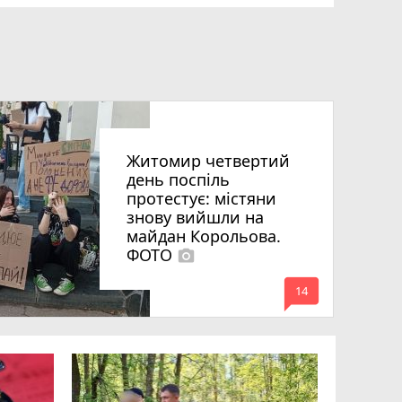
Житомир четвертий
день поспіль
протестує: містяни
знову вийшли на
майдан Корольова.
ФОТО
photo_camera
mode_comment
14
«Затриман
Житомир