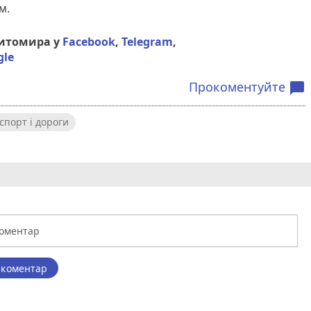
м.
Житомира у
Facebook
,
Telegram
,
gle
Прокоментуйте
chat_bubble
спорт і дороги
 коментар