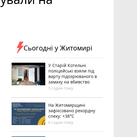
Сьогодні у Житомирі
У Старій Котельні
поліцейські взяли під
варту підозрюваного в
замаху на вбивство
5 годин тому
Н️а Житомирщині
зафіксовано рекордну
спеку: +38°C
6 годин тому