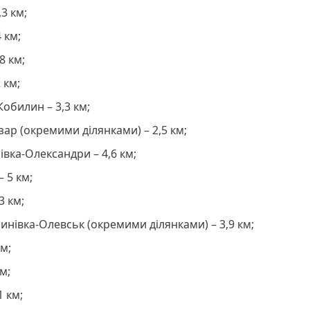
,3 км;
 км;
8 км;
 км;
обилин – 3,3 км;
ар (окремими ділянками) – 2,5 км;
вка-Олександри – 4,6 км;
 5 км;
3 км;
нівка-Олевськ (окремими ділянками) – 3,9 км;
м;
км;
1 км;