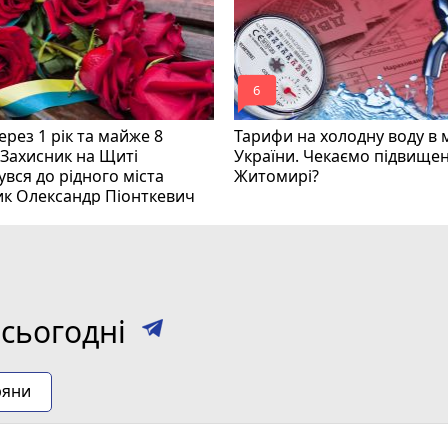
mode_comment
6
рез 1 рік та майже 8
Тарифи на холодну воду в 
 Захисник на Щиті
України. Чекаємо підвищен
вся до рідного міста
Житомирі?
ик Олександр Піонткевич
сьогодні
ряни