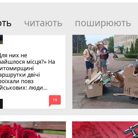
ють
читають
поширюють
Для них не
найшлося місця?» На
итомирщині
аршрутки двічі
роїхали повз
ійськових: люди
имагають покарати
mode_comment
инних
19