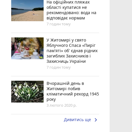
На офіційних пляжах
області купатися не
рекомендовано: вода на
відповідає нормам
7 годин тому
У Житомирі у свято
Яблучного Спаса «Пиріг
пам'яті» об' єднав рідних
загиблих Захисників і
Захисниць України
7 годин тому
Вчорашній день в
Житомирі побив
кліматичний рекорд 1945
року
3 лютого 2020 р.
keyboard_arrow_right
Дивитись ще