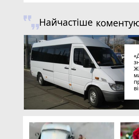
Найчастіше
коменту
«
з
Ж
м
п
в
в
в
ий зник
и