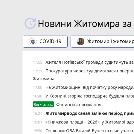
Новини Житомира за 
COVID-19
Житомир і житоми
Жителя Потіївської громади судитимуть з
17:55
Прокуратура через суд домоглася повернен
17:21
Житомира
На Житомирщині від початку року народил
17:00
У Корнині згоріла господарча будівля пло
16:40
Від читача
Фішингові посилання
Житомирводоканал змінює період прий
16:21
«Книжкова площа – 2026»: у Житомирі вдр
16:01
Очільник ОВА Віталій Бунечко взяв участ
15:50