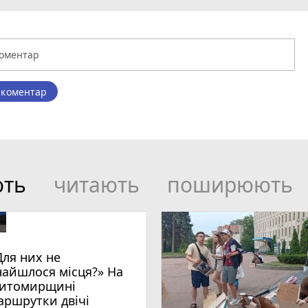
 коментар
ють
читають
поширюють
Для них не
найшлося місця?» На
итомирщині
аршрутки двічі