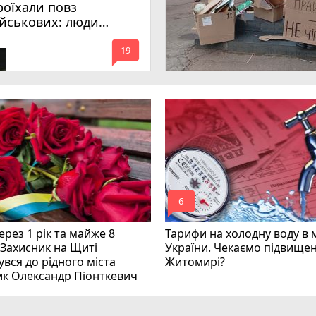
роїхали повз
ійськових: люди
имагають покарати
mode_comment
инних
19
mode_comment
6
рез 1 рік та майже 8
Тарифи на холодну воду в 
 Захисник на Щиті
України. Чекаємо підвищен
вся до рідного міста
Житомирі?
ик Олександр Піонткевич