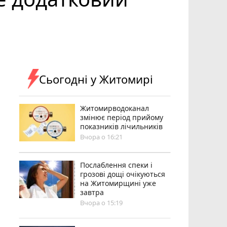
Сьогодні у Житомирі
Житомирводоканал
змінює період прийому
показників лічильників
Вчора о 16:21
Послаблення спеки і
грозові дощі очікуються
на Житомирщині уже
завтра
Вчора о 15:19