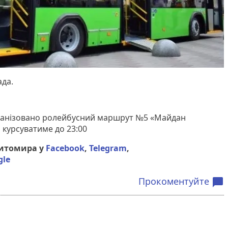
ада.
рганізовано ролейбусний маршрут №5 «Майдан
 курсуватиме до 23:00
Житомира у
Facebook
,
Telegram
,
gle
Прокоментуйте
chat_bubble