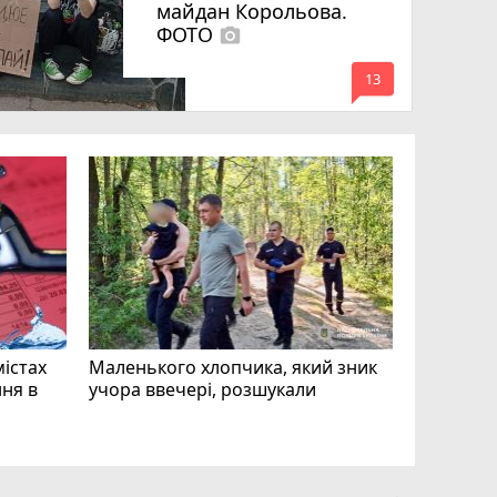
майдан Корольова.
ФОТО
photo_camera
mode_comment
13
«Затриман
Житомир
відео си
чоловіка
ВІДЕО
play_circle_filled
mode_comment
11
містах
Маленького хлопчика, який зник
ня в
учора ввечері, розшукали