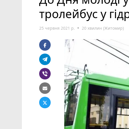
тролейбус у гід
25 червня 2021 р.
20 хвилин (Житомир)