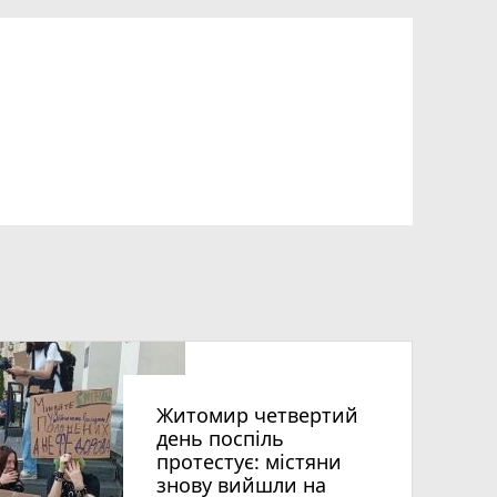
Житомир четвертий
день поспіль
протестує: містяни
знову вийшли на