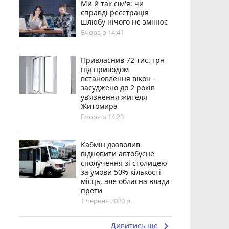
Ми й так сім'я: чи
справді реєстрація
шлюбу нічого не змінює
Вчора о 14:41
Привласнив 72 тис. грн
під приводом
встановлення вікон –
засуджено до 2 років
ув’язнення жителя
Житомира
Вчора о 14:20
Кабмін дозволив
відновити автобусне
сполучення зі столицею
за умови 50% кількості
місць, але обласна влада
проти
1 червня 2020 р.
keyboard_arrow_right
Дивитись ще