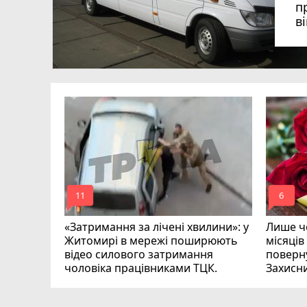
п
в
в
в
ий зник
и
mode_comment
mode_comment
11
6
«Затримання за лічені хвилини»: у
Лише че
Житомирі в мережі поширюють
місяців
відео силового затримання
поверну
чоловіка працівниками ТЦК.
Захисн
ВІДЕО
play_circle_filled