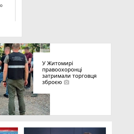
го
У Житомирі
правоохоронці
затримали торговця
зброєю
photo_camera
що