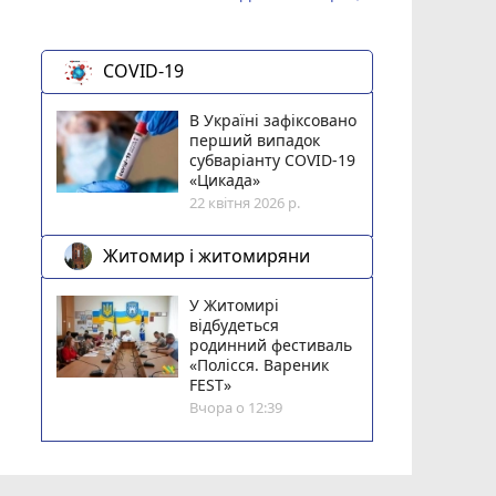
COVID-19
В Україні зафіксовано
перший випадок
субваріанту COVID-19
«Цикада»
22 квітня 2026 р.
Житомир і житомиряни
У Житомирі
відбудеться
родинний фестиваль
«Полісся. Вареник
FEST»
Вчора о 12:39