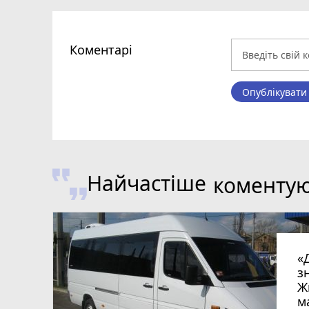
Коментарі
Опублікувати
Найчастіше
коменту
«
з
Ж
м