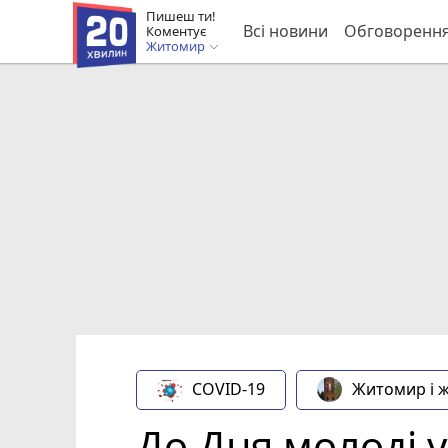
Пишеш ти!
Всі новини
Обговоренн
Коментує
Житомир
COVID-19
Житомир і 
До Дня молоді 