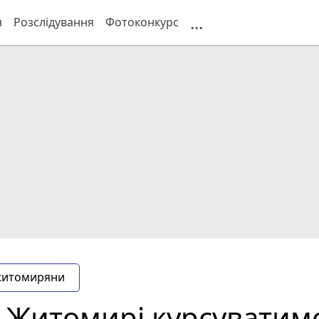
...
я
Розслідування
Фотоконкурс
житомиряни
у Житомирі курсуватим