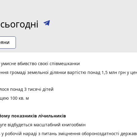
сьогодні
ряни
а умисне вбивство своєї співмешканки
ня громаді земельної ділянки вартістю понад 1,5 млн грн у це
ося понад 3 тисячі дітей
щею 100 кв. м
ому показників лічильників
уге відбудеться масштабний книгообмін
ь у робочій нараді з питань зміцнення обороноздатності держав