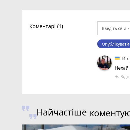
Коментарі (1)
Опублікувати
Иго
Нехай 
Відп
reply
Найчастіше
коменту