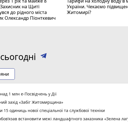
рез 1 рік та майже 8
Тарифи на холодну воду в 
 Захисник на Щиті
України. Чекаємо підвищен
вся до рідного міста
Житомирі?
ик Олександр Піонткевич
сьогодні
ряни
ад 1 млн е-Посвідчень у Дії
вний захід «Забіг Житомирщина»
15 одиниць нової спеціальної та службової техніки
зобов’язав встановити межі ландшафтного заказника «Зелена ла