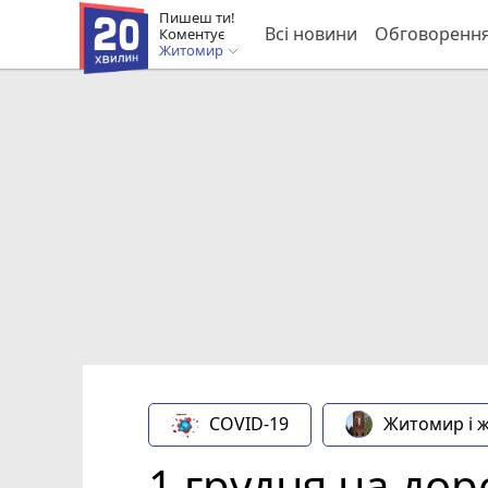
Пишеш ти!
Всі новини
Обговоренн
Коментує
Житомир
COVID-19
Житомир і 
1 грудня на доро