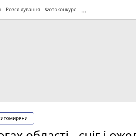
...
я
Розслідування
Фотоконкурс
житомиряни
гах області - сніг і ож