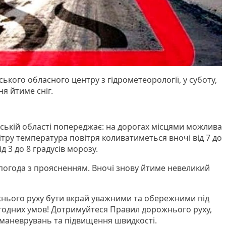
кого обласного центру з гідрометеорології, у суботу,
ня йтиме сніг.
ькій області попереджає: на дорогах місцями можлива
тру температура повітря коливатиметься вночі від 7 до
ід 3 до 8 градусів морозу.
 погода з проясненням. Вночі знову йтиме невеликий
нього руху бути вкрай уважними та обережними під
огодних умов! Дотримуйтеся Правил дорожнього руху,
 маневрувань та підвищення швидкості.