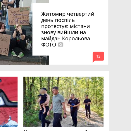
Житомир четвертий
день поспіль
протестує: містяни
знову вийшли на
майдан Корольова.
ФОТО
photo_camera
mode_comment
13
«Затриман
Житомир
відео си
чоловіка
ВІДЕО
play_circle_filled
mode_comment
11