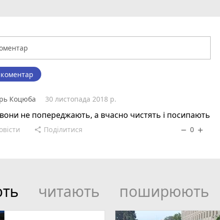
 коментар
рь Коцюба
30 листопада 2018 р.
вони не попереджають, а вчасно чистять і посипають
овісти
Поділитися
0
share
remove
add
ють
читають
поширюють