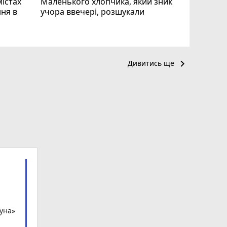
містах
Маленького хлопчика, який зник
ня в
учора ввечері, розшукали
keyboard_arrow_right
Дивитись ще
гуна»