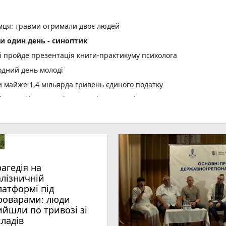
емця: травми отримали двоє людей
и один день - синоптик
рі пройде презентація книги-практикуму психолога
одний день молоді
майже 1,4 мільярда гривень єдиного податку
 сертифікати за міжнародні спортивні перемоги
ї «Пиріг пам’яті»
лопробіг
оварами: люди вийшли по тривозі зі складів
вожній валізці
рагедія на
оземця – учасника злочинної групи, яка збувала незаконно
алізничній
латформі під
роварами: люди
: організатора нарколабораторії зі Звягельщини засуджено до 
ийшли по тривозі зі
кладів