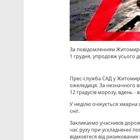
За повідомленням Житомирсь
1 грудня, упродовж усього д
Прес-служба САД у Житомирс
ожеледиця. За незначного ві
12 градусів морозу, вдень - в
У неділю очікується хмарна
сніг.
Закликаємо учасників дорож
час руху при ускладненні п
відмовтеся від ризикованих