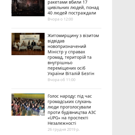
ракетами вбили 17
цивільних людей, понад
40 людей постраждали
Вчора о 12:00
Житомирщину з візитом
відвідав
новопризначений
Міністр у справах
громад, територій та
внутрішньо
переміщених осіб
України Віталій Безгін
Вчора об 11:00
Голос народу: під час
громадських слухань
люди проголосували
проти будівництва АЗС
«UPG» на проспекті
Незалежності
26 грудня 2019 р.