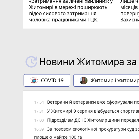
«Затримання за лічені хвилини»: у
Лише че
Житомирі в мережі поширюють
місяців
відео силового затримання
поверну
чоловіка працівниками ТЦК.
Захисн
ВІДЕО
play_circle_filled
Новини Житомира за 
COVID-19
Житомир і житоми
Ветерани й ветеранки вже сформували пон
17:54
У Житомирі 9 серпня відбудеться спорти
17:31
Підрозділам ДСНС Житомирщини передали 
17:00
За позовом екологічної прокуратури суд 
16:39
площею майже 100 га