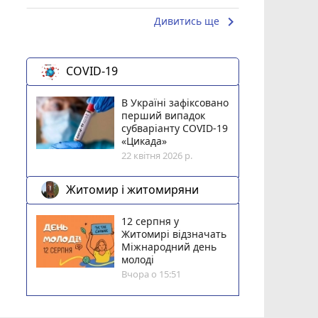
keyboard_arrow_right
Дивитись ще
COVID-19
В Україні зафіксовано
перший випадок
субваріанту COVID-19
«Цикада»
22 квітня 2026 р.
Житомир і житомиряни
12 серпня у
Житомирі відзначать
Міжнародний день
молоді
Вчора о 15:51