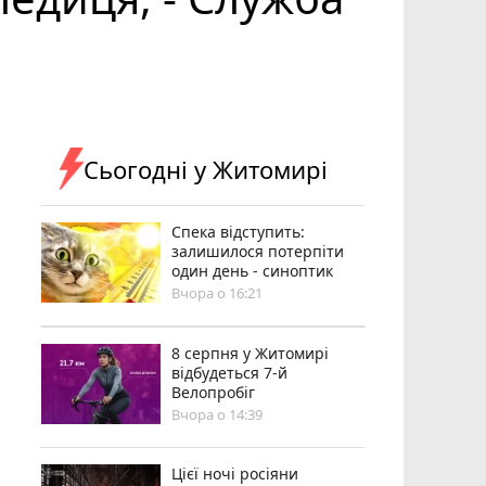
Сьогодні у Житомирі
Спека відступить:
залишилося потерпіти
один день - синоптик
Вчора о 16:21
8 серпня у Житомирі
відбудеться 7-й
Велопробіг
Вчора о 14:39
Цієї ночі росіяни