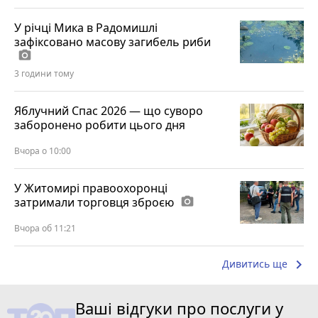
У річці Мика в Радомишлі
зафіксовано масову загибель риби
photo_camera
3 години тому
Яблучний Спас 2026 — що суворо
заборонено робити цього дня
Вчора о 10:00
У Житомирі правоохоронці
затримали торговця зброєю
photo_camera
Вчора об 11:21
keyboard_arrow_right
Дивитись ще
Ваші відгуки про послуги у