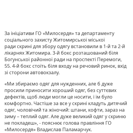
За ініціативи ГО «Милосердя» та департаменту
соціального захисту Житомирської міської
ради скрині для збору одягу встановили в 1-й та 2-й
лікарнях Житомира. 3-й бокс розташований біля
Богунської районної ради на проспекті Перемоги,
55. 4-й бокс стоїть біля входу на речовий ринок, вхід
зі сторони автовокзалу.
«Ми збираємо одяг для нужденних, але б дуже
просили приносити хороший одяг, без суттєвих
дефектів, щоб люди могли це носити, і їм було
комфортно. Частіше за все у скрині кладуть дитячий
одяг, чоловічий та жіночий: штани, кофти, зараз на
зиму – теплий одяг. Але дуже великий одяг у скриню
не покладеш», - пояснює голова правління ГО
«Милосердя» Владислав Паламарчук.