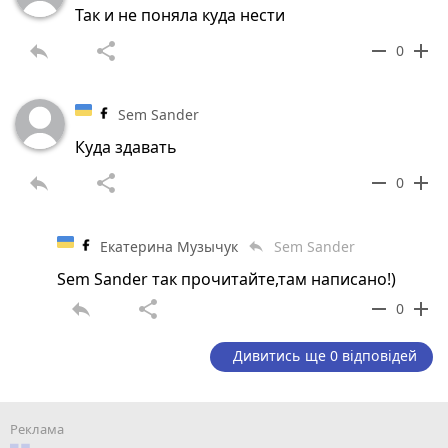
Так и не поняла куда нести
reply
share
remove
add
0
Sem Sander
Куда здавать
reply
share
remove
add
0
Екатерина Музычук
Sem Sander
reply
Sem Sander так прочитайте,там написано!)
reply
share
remove
add
0
Дивитись ще 0 відповідей