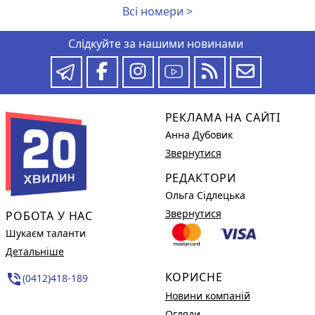
Всі номери >
Слідкуйте за нашими новинами
РЕКЛАМА НА САЙТІ
Анна Дубовик
Звернутися
РЕДАКТОРИ
Ольга Сідлецька
Звернутися
РОБОТА У НАС
Шукаєм таланти
Детальніше
КОРИСНЕ
phone_in_talk
(0412)418-189
Новини компаній
Огляди