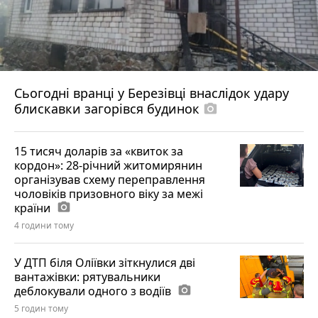
Сьогодні вранці у Березівці внаслідок удару
блискавки загорівся будинок
photo_camera
15 тисяч доларів за «квиток за
кордон»: 28-річний житомирянин
організував схему переправлення
чоловіків призовного віку за межі
країни
photo_camera
4 години тому
У ДТП біля Оліївки зіткнулися дві
вантажівки: рятувальники
деблокували одного з водіїв
photo_camera
5 годин тому