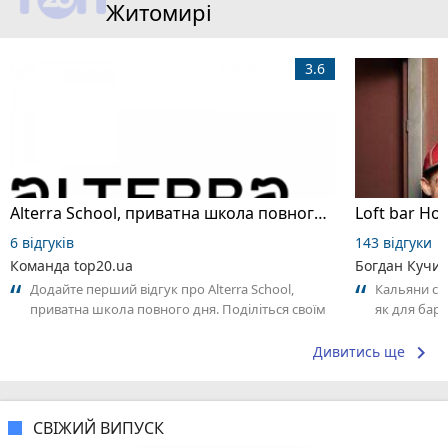
Житомирі
3.6
Alterra School, приватна школа повного дня
Loft bar Ho
6 відгуків
143 відгуки
Команда top20.ua
Богдан Кучи
Додайте перший відгук про Alterra School,
Кальяни сма
приватна школа повного дня. Поділіться своїм
як для бару
досвідом – що Вам сподобалось, а...
що я куштув
keyboard_arrow_right
Дивитись ще
СВІЖИЙ ВИПУСК