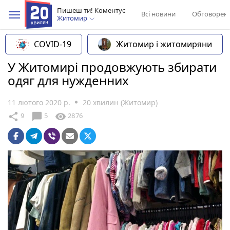
Пишеш ти! Коментує
Всі новини
Обговорен
Житомир
COVID-19
Житомир і житомиряни
У Житомирі продовжують збирати
одяг для нужденних
11 лютого 2020 р.
20 хвилин (Житомир)
chat_bubble
share
visibility
9
5
2876