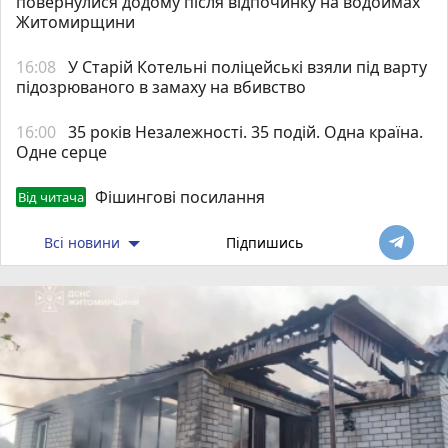
повернулися додому після відпочинку на водоймах
Житомирщини
16:08
У Старій Котельні поліцейські взяли під варту
підозрюваного в замаху на вбивство
16:00
35 років Незалежності. 35 подій. Одна країна.
Одне серце
Фішингові посилання
Від читача
Всі новини
Підпишись