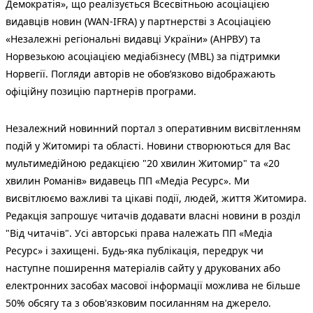
Демократія», що реалізується Всесвітньою асоціацією
видавців новин (WAN-IFRA) у партнерстві з Асоціацією
«Незалежні регіональні видавці України» (АНРВУ) та
Норвезькою асоціацією медіабізнесу (MBL) за підтримки
Норвегії. Погляди авторів не обов’язково відображають
офіційну позицію партнерів програми.
Незалежний новинний портал з оперативним висвітленням
подій у Житомирі та області. Новини створюються для Вас
мультимедійною редакцією "20 хвилин Житомир" та «20
хвилин Романів» видавець ПП «Медіа Ресурс». Ми
висвітлюємо важливі та цікаві події, людей, життя Житомира.
Редакція запрошує читачів додавати власні новини в розділ
"Від читачів". Усі авторські права належать ПП «Медіа
Ресурс» і захищені. Будь-яка публiкацiя, передрук чи
наступне поширення матеріалів сайту у друкованих або
електронних засобах масової інформації можлива не більше
50% обсягу та з обов'язковим посиланням на джерело.