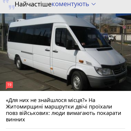
коментують
Найчастіше
19
«Для них не знайшлося місця?» На
Житомирщині маршрутки двічі проїхали
17 липня 2026 р.
повз військових: люди вимагають покарати
винних