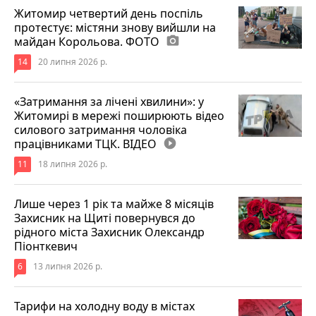
Житомир четвертий день поспіль
протестує: містяни знову вийшли на
майдан Корольова. ФОТО
photo_camera
14
20 липня 2026 р.
«Затримання за лічені хвилини»: у
Житомирі в мережі поширюють відео
силового затримання чоловіка
працівниками ТЦК. ВІДЕО
play_circle_filled
11
18 липня 2026 р.
Лише через 1 рік та майже 8 місяців
Захисник на Щиті повернувся до
рідного міста Захисник Олександр
Піонткевич
6
13 липня 2026 р.
Тарифи на холодну воду в містах