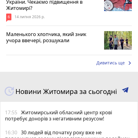
України. Чекаємо підвищення в
Житомирі?
6
14 липня 2026 р.
Маленького хлопчика, який зник
учора ввечері, розшукали
keyboard_arrow_right
Дивитись ще
Новини Житомира за сьогодні
17:55
Житомирський обласний центр крові
потребує донорів з негативним резусом!
16:30
30 людей від початку року вже не