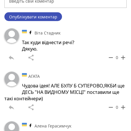
Опублікувати коментар
Віта Стадник
Так куди віднести речі?
Дякую.
reply
share
remove
add
0
АГАТА
Чудова ідея! АЛЕ БУЛУ Б СУПЕРОВО,ЯКБИ ще
ДЕСЬ "НА ВИДНОМУ МІСЦІ" поставили ще
такі контейнери)
reply
share
remove
add
0
Алена Герасимчук