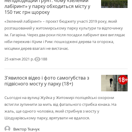
непідходящий ґрунт: чому «зелений
лабіринт» у парку обходиться місту у
150 тис грн щороку
«Зелений лабіринт» – проєкт бюджету участі 2019 року, який
розташований у житомирському парку культури та відпочинку
ім. Гагаріна. Через два роки після посадки лабіринт вже виглядає
ніби пережив і Крим і Рим: пошкоджені дерева та огорожа,
місцями дерев взагалі не вистачає.
visibility
188
25 квітня 2021 р.
З'явилося відео і фото самогубства з
підвісного мосту у парку (18+)
Сьогодні на вулиці Жуйка у Житомирі поліцейські охорони
встигли зупинити за мить від фатального стрибка юнака. На
жаль, ще одного чоловіка, який стрибнув з мосту у
Шодуарівському парку, врятувати не вдалося.
Виктор Ткачук