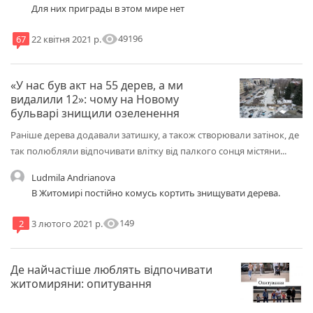
Для них приграды в этом мире нет
visibility
49196
67
22 квітня 2021 р.
«У нас був акт на 55 дерев, а ми
видалили 12»: чому на Новому
бульварі знищили озеленення
Раніше дерева додавали затишку, а також створювали затінок, де
так полюбляли відпочивати влітку від палкого сонця містяни...
Ludmila Andrianova
В Житомирі постійно комусь кортить знищувати дерева.
visibility
149
2
3 лютого 2021 р.
Де найчастіше люблять відпочивати
житомиряни: опитування