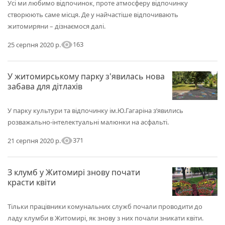
Усі ми любимо відпочинок, проте атмосферу відпочинку
створюють саме місця. Де у найчастіше відпочивають
житомиряни – дізнаємося далі.
visibility
163
25 серпня 2020 р.
У житомирському парку з'явилась нова
забава для дітлахів
У парку культури та відпочинку ім.Ю.Гагаріна з’явились
розважально-інтелектуальні малюнки на асфальті.
visibility
371
21 серпня 2020 р.
З клумб у Житомирі знову почати
красти квіти
Тільки працівники комунальних служб почали проводити до
ладу клумби в Житомирі, як знову з них почали зникати квіти.