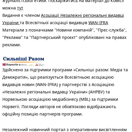
журналістської етики. Поскаржитись на матеріал до Комісії
можна
тут
Видання є членом
Асоціації Незалежні регіональні видавці
України
та Всесвітньої асоціації видавців
WAN-IFRA
Матеріали з позначками "Новини компаній", "Прес-служба",
"Реклама" та "Партнерський проєкт" опубліковані на правах
реклами.
Здійснено за підтримки програми «Сильніші разом: Медіа та
Демократія», що реалізується Всесвітньою асоціацією
видавців новин (WAN-IFRA) у партнерстві з Асоціацією
«Незалежні регіональні видавці України» (АНРВУ) та
Норвезькою асоціацією медіабізнесу (MBL) за підтримки
Норвегії. Погляди авторів не обов’язково відображають
офіційну позицію партнерів програми.
Незалежний новинний портал з оперативним висвітленням