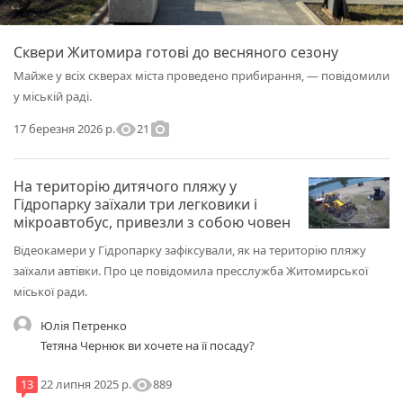
Сквери Житомира готові до весняного сезону
Майже у всіх скверах міста проведено прибирання, — повідомили
у міській раді.
visibility
photo_camera
21
17 березня 2026 р.
На територію дитячого пляжу у
Гідропарку заїхали три легковики і
мікроавтобус, привезли з собою човен
Відеокамери у Гідропарку зафіксували, як на територію пляжу
заїхали автівки. Про це повідомила пресслужба Житомирської
міської ради.
Юлія Петренко
Тетяна Чернюк ви хочете на її посаду?
visibility
889
13
22 липня 2025 р.