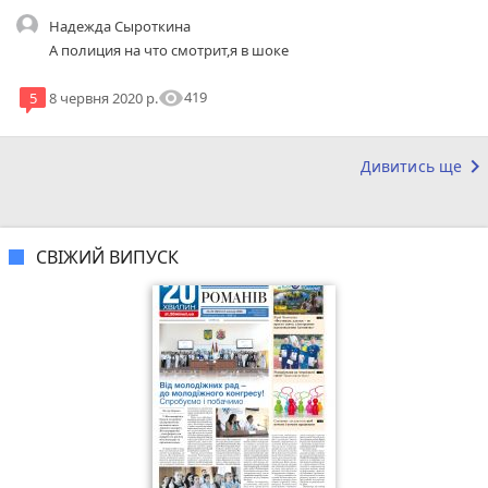
Надежда Сыроткина
А полиция на что смотрит,я в шоке
visibility
419
5
8 червня 2020 р.
keyboard_arrow_right
Дивитись ще
СВІЖИЙ ВИПУСК