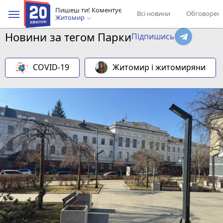
Пишеш ти! Коментує
Всі новини
Обговорен
Житомир
Новини за тегом Парки
Підпишись
COVID-19
Житомир і житомиряни