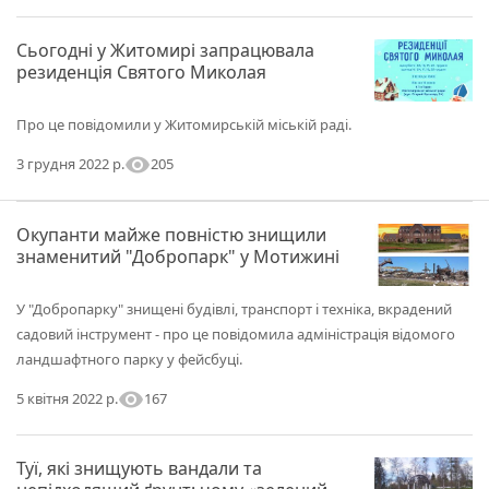
Сьогодні у Житомирі запрацювала
резиденція Святого Миколая
Про це повідомили у Житомирській міській раді.
visibility
205
3 грудня 2022 р.
Окупанти майже повністю знищили
знаменитий "Добропарк" у Мотижині
У "Добропарку" знищені будівлі, транспорт і техніка, вкрадений
садовий інструмент - про це повідомила адміністрація відомого
ландшафтного парку у фейсбуці.
visibility
167
5 квітня 2022 р.
Туї, які знищують вандали та