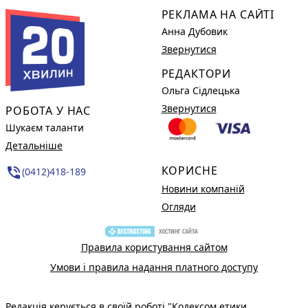
РЕКЛАМА НА САЙТІ
Анна Дубовик
Звернутися
РЕДАКТОРИ
Ольга Сідлецька
Звернутися
РОБОТА У НАС
Шукаєм таланти
Детальніше
КОРИСНЕ
phone_in_talk
(0412)418-189
Новини компаній
Огляди
Правила користування сайтом
Умови і правила надання платного доступу
Редакція керується в своїй роботі
"Кодексом етики