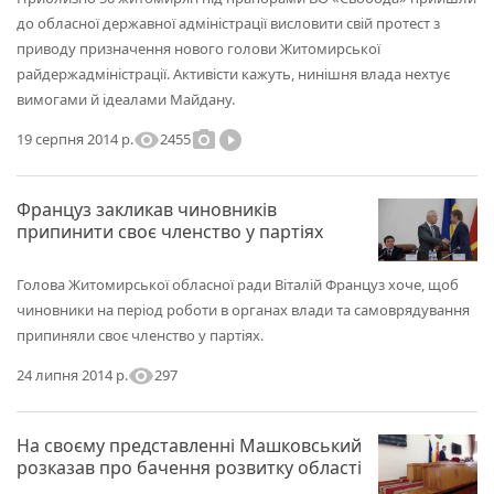
до обласної державної адміністрації висловити свій протест з
приводу призначення нового голови Житомирської
райдержадміністрації. Активісти кажуть, нинішня влада нехтує
вимогами й ідеалами Майдану.
visibility
photo_camera
play_circle_filled
2455
19 серпня 2014 р.
Француз закликав чиновників
припинити своє членство у партіях
Голова Житомирської обласної ради Віталій Француз хоче, щоб
чиновники на період роботи в органах влади та самоврядування
припиняли своє членство у партіях.
visibility
297
24 липня 2014 р.
На своєму представленні Машковський
розказав про бачення розвитку області