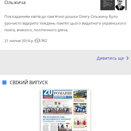
Ольжича
Покладанням квітів до пам’ятної дошки Олегу Ольжичу було
урочисто відкрито тиждень пам’яті цього видатного українського
поета, вченого, політичного діяча.
visibility
362
21 липня 2014 р.
keyboard_arrow_right
Дивитись ще
СВІЖИЙ ВИПУСК