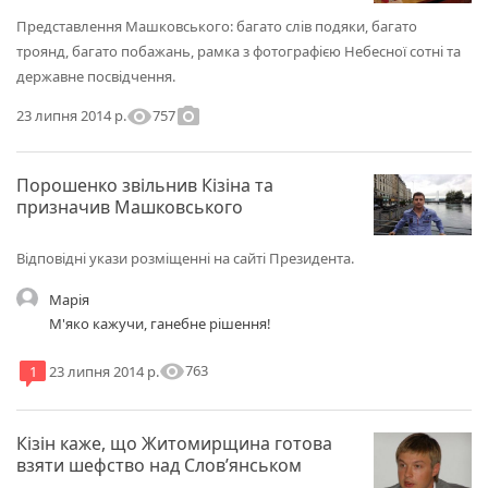
Представлення Машковського: багато слів подяки, багато
троянд, багато побажань, рамка з фотографією Небесної сотні та
державне посвідчення.
visibility
photo_camera
757
23 липня 2014 р.
Порошенко звільнив Кізіна та
призначив Машковського
Відповідні укази розміщенні на сайті Президента.
Марія
М'яко кажучи, ганебне рішення!
visibility
763
1
23 липня 2014 р.
Кізін каже, що Житомирщина готова
взяти шефство над Слов’янськом