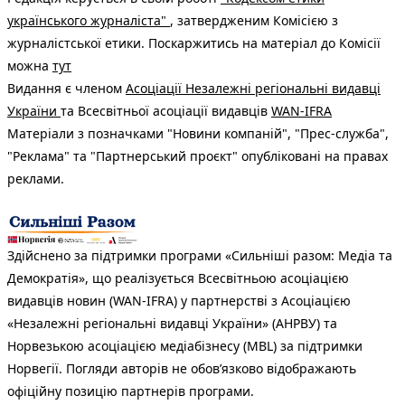
українського журналіста"
, затвердженим Комісією з
журналістської етики. Поскаржитись на матеріал до Комісії
можна
тут
Видання є членом
Асоціації Незалежні регіональні видавці
України
та Всесвітньої асоціації видавців
WAN-IFRA
Матеріали з позначками "Новини компаній", "Прес-служба",
"Реклама" та "Партнерський проєкт" опубліковані на правах
реклами.
Здійснено за підтримки програми «Сильніші разом: Медіа та
Демократія», що реалізується Всесвітньою асоціацією
видавців новин (WAN-IFRA) у партнерстві з Асоціацією
«Незалежні регіональні видавці України» (АНРВУ) та
Норвезькою асоціацією медіабізнесу (MBL) за підтримки
Норвегії. Погляди авторів не обов’язково відображають
офіційну позицію партнерів програми.