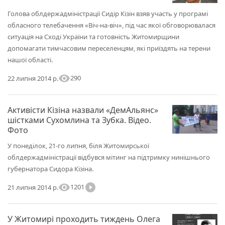
Голова облдержадміністрації Сидір Кізін взяв участь у програмі
обласного телебачення «Віч-на-віч», під час якої обговорювалася
ситуація на Сході України та готовність Житомирщини
допомагати тимчасовим переселенцям, які приїздять на терени
нашої області.
visibility
290
22 липня 2014 р.
Активісти Кізіна назвали «ДемАльянс»
шістками Сухомлина та Зубка. Відео.
Фото
У понеділок, 21-го липня, біля Житомирської
облдержадміністрації відбувся мітинг на підтримку нинішнього
губернатора Сидора Кізіна.
visibility
play_circle_filled
1201
21 липня 2014 р.
У Житомирі проходить тиждень Олега