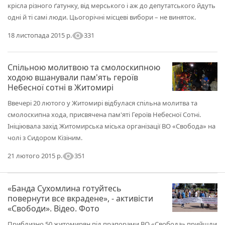
крісла різного ґатунку, від мерського і аж до депутатського йдуть
одні й ті самі люди. Цьогорічні місцеві вибори – не виняток.
visibility
331
18 листопада 2015 р.
Спільною молитвою та смолоскипною
ходою вшанували пам'ять героїв
Небесної сотні в Житомирі
Ввечері 20 лютого у Житомирі відбулася спільна молитва та
смолоскипна хода, присвячена пам'яті Героїв Небесної Сотні.
Ініціювала захід Житомирська міська організації ВО «Свобода» на
чолі з Сидором Кізіним.
visibility
351
21 лютого 2015 р.
«Банда Сухомлина готуйтесь
повернути все вкрадене», - активісти
«Свободи». Відео. Фото
Приблизно 50 житомирян під прапорами ВО «Свобода» прийшли