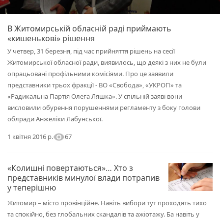
В Житомирській обласній раді приймають
«кишенькові» рішення
У четвер, 31 березня, під час прийняття рішень на сесії
Житомирської обласної ради, виявилось, що деякі з них не були
опрацьовані профільними комісіями. Про це заявили
представники трьох фракції - ВО «Свобода», «УКРОП» та
«Радикальна Партія Олега Ляшка». У спільній заяві вони
висловили обурення порушеннями регламенту з боку голови
облради Анжеліки Лабунської.
visibility
67
1 квітня 2016 р.
«Колишні повертаються»… Хто з
представників минулої влади потрапив
у теперішню
Житомир – місто провінційне. Навіть вибори тут проходять тихо
та спокійно, без глобальних скандалів та ажіотажу. Ба навіть у