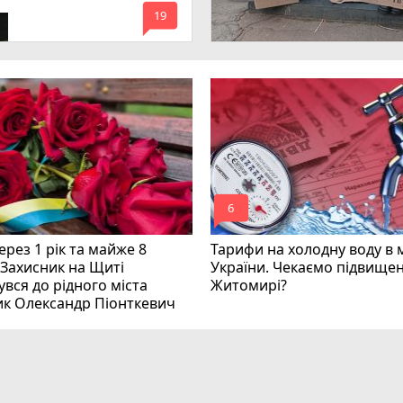
mode_comment
инних
19
mode_comment
6
рез 1 рік та майже 8
Тарифи на холодну воду в 
 Захисник на Щиті
України. Чекаємо підвищен
вся до рідного міста
Житомирі?
ик Олександр Піонткевич