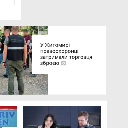
У Житомирі
правоохоронці
затримали торговця
зброєю
photo_camera
що