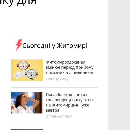
Сьогодні у Житомирі
Житомирводоканал
змінює період прийому
показників лічильників
годину тому
Послаблення спеки і
грозові дощі очікуються
на Житомирщині уже
завтра
2 години тому