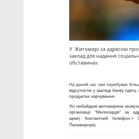
У Житомирі за адресою пров
заклад для надання соціальн
обставинах.
На даний час там перебуває біль
відсутністю у закладі банку одягу, 
продуктах харчування.
Усі небайдужі житомиряни можуть
організації "Милосердя" за а
арки).
Контактний телефон:+ 
Паламарчук).