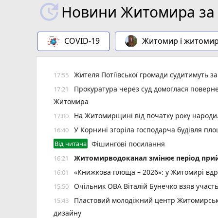
Новини Житомира за 
COVID-19
Житомир і житоми
Жителя Потіївської громади судитимуть з
17:55
Прокуратура через суд домоглася повернен
17:21
Житомира
На Житомирщині від початку року народил
17:00
У Корнині згоріла господарча будівля пло
16:40
Від читача
Фішингові посилання
Житомирводоканал змінює період прий
16:21
«Книжкова площа – 2026»: у Житомирі вдр
16:01
Очільник ОВА Віталій Бунечко взяв участ
15:50
Пластовий молодіжний центр Житомирської
15:43
дизайну