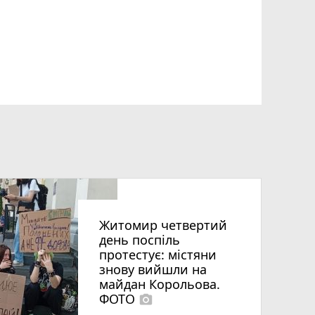
Житомир четвертий
день поспіль
протестує: містяни
знову вийшли на
майдан Корольова.
ФОТО
photo_camera