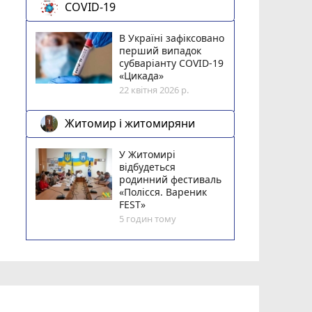
COVID-19
В Україні зафіксовано
перший випадок
субваріанту COVID-19
«Цикада»
22 квітня 2026 р.
Житомир і житомиряни
У Житомирі
відбудеться
родинний фестиваль
«Полісся. Вареник
FEST»
5 годин тому