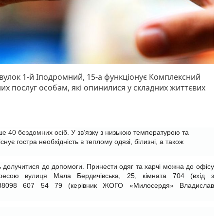
улок 1-й Іподромний, 15-а функціонує Комплексний
их послуг особам, які опинилися у складних життєвих
ше 40 бездомних осіб. У
зв’язку з низькою температурою та
існує гостра необхідність в теплому одязі, білизні, а також
 долучитися до допомоги. Принести одяг та харчі можна до офісу
дресою вулиця Мала Бердичівська, 25, кімната 704 (вхід з
38098 607 54 79 (керівник ЖОГО «Милосердя» Владислав