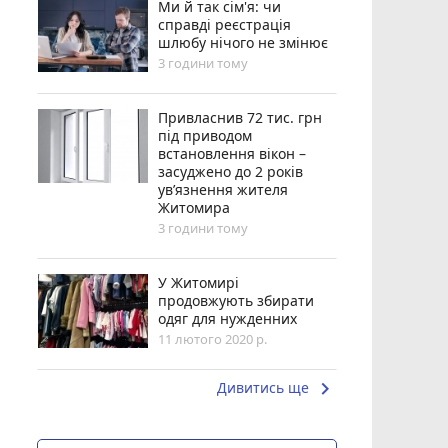
Ми й так сім'я: чи
справді реєстрація
шлюбу нічого не змінює
3 години тому
Привласнив 72 тис. грн
під приводом
встановлення вікон –
засуджено до 2 років
ув’язнення жителя
Житомира
3 години тому
У Житомирі
продовжують збирати
одяг для нужденних
11 лютого 2020 р.
keyboard_arrow_right
Дивитись ще