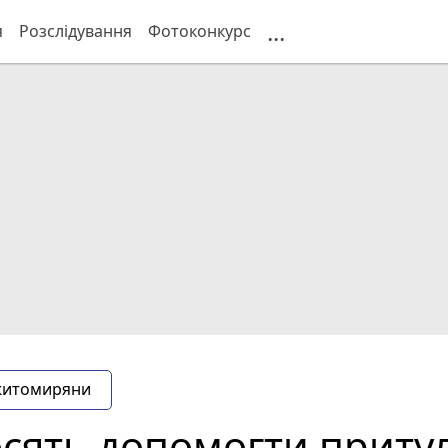
...
я
Розслідування
Фотоконкурс
житомиряни
ять допомогти притул