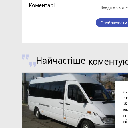
Коментарі
Опублікувати
Найчастіше
коменту
«
з
Ж
м
п
в
в