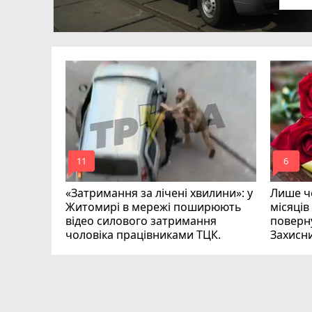
в
ий зник
и
mode_comment
mode_comment
11
6
«Затримання за лічені хвилини»: у
Лише че
Житомирі в мережі поширюють
місяців
відео силового затримання
поверну
чоловіка працівниками ТЦК.
Захисн
ВІДЕО
play_circle_filled