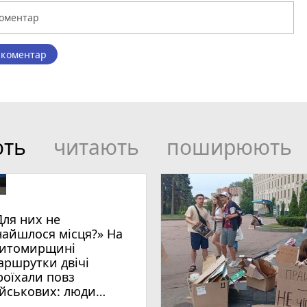
 коментар
ють
читають
поширюють
Для них не
найшлося місця?» На
итомирщині
аршрутки двічі
роїхали повз
ійськових: люди
имагають покарати