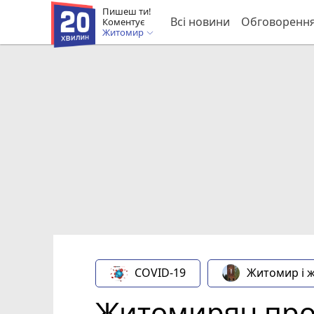
Пишеш ти!
Всі новини
Обговоренн
Коментує
Житомир
COVID-19
Житомир і 
Житомирян прос