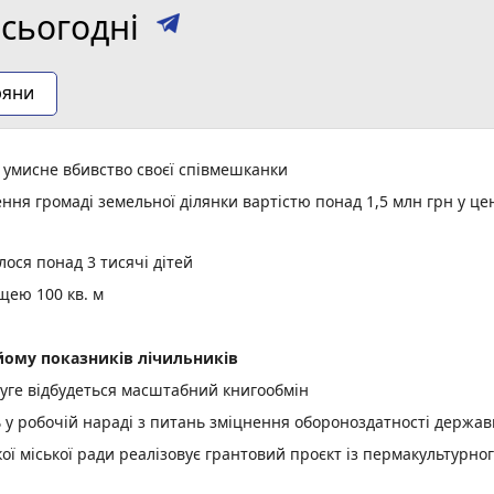
сьогодні
ряни
а умисне вбивство своєї співмешканки
ня громаді земельної ділянки вартістю понад 1,5 млн грн у це
ося понад 3 тисячі дітей
щею 100 кв. м
ому показників лічильників
уге відбудеться масштабний книгообмін
ь у робочій нараді з питань зміцнення обороноздатності держав
 міської ради реалізовує грантовий проєкт із пермакультурно