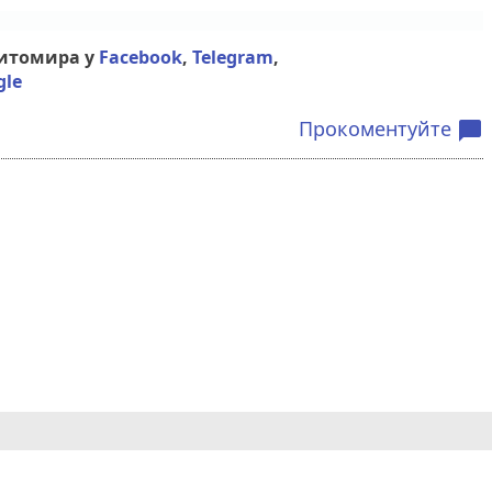
Житомира у
Facebook
,
Telegram
,
gle
Прокоментуйте
chat_bubble