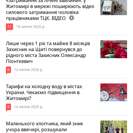
«Затримання за лічені хвилини»: у
Житомирі в мережі поширюють відео
силового затримання чоловіка
працівниками ТЦК. ВІДЕО
play_circle_filled
11
18 липня 2026 р.
Лише через 1 рік та майже 8 місяців
Захисник на Щиті повернувся до
рідного міста Захисник Олександр
Піонткевич
6
13 липня 2026 р.
Тарифи на холодну воду в містах
України. Чекаємо підвищення в
Житомирі?
6
14 липня 2026 р.
Маленького хлопчика, який зник
учора ввечері, розшукали