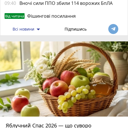
09:40
Вночі сили ППО збили 114 ворожих БпЛА
Фішингові посилання
Від читача
Всі новини
Підпишись
Яблучний Спас 2026 — що суворо