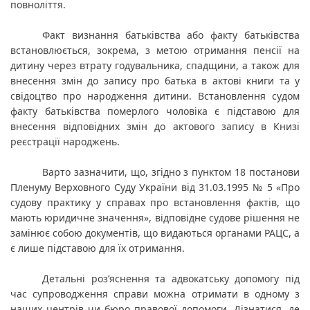
повноліття.
Факт визнання батьківства або факту батьківства 
встановлюється, зокрема, з метою отримання пенсії на 
дитину через втрату годувальника, спадщини, а також для 
внесення змін до запису про батька в актові книги та у 
свідоцтво про народження дитини. Встановлення судом 
факту батьківства померлого чоловіка є підставою для 
внесення відповідних змін до актового запису в Книзі 
реєстрації народжень.
Варто зазначити, що, згідно з пунктом 18 постанови 
Пленуму Верховного Суду України від 31.03.1995 № 5 «Про 
судову практику у справах про встановлення фактів, що 
мають юридичне значення», відповідне судове рішення не 
замінює собою документів, що видаються органами РАЦС, а 
є лише підставою для їх отримання.
Детальні роз’яснення та адвокатську допомогу під 
час супроводження справи можна отримати в одному з 
наших центрів чи бюро правової допомоги. Дізнатися, де 