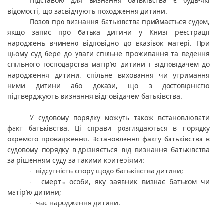
Підставою для визнання батьківства є будь-які 
відомості, що засвідчують походження дитини.
Позов про визнання батьківства приймається судом, 
якщо запис про батька дитини у Книзі реєстрації 
народжень вчинено відповідно до вказівок матері. При 
цьому суд бере до уваги спільне проживання та ведення 
спільного господарства матір’ю дитини і відповідачем до 
народження дитини, спільне виховання чи утримання 
ними дитини або докази, що з достовірністю 
підтверджують визнання відповідачем батьківства.
У судовому порядку можуть також встановлювати 
факт батьківства. Ці справи розглядаються в порядку 
окремого провадження. Встановлення факту батьківства в 
судовому порядку відрізняється від визнання батьківства 
за рішенням суду за такими критеріями:
-  відсутність спору щодо батьківства дитини;
-  смерть особи, яку заявник визнає батьком чи 
матір’ю дитини;
-  час народження дитини.