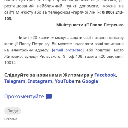
розташований найближчий пункт допомоги, можна на 
сайті Мін’юсту або за телефоном «гарячої лінії»: 
0(800) 213-
103
.
Міністр юстиції Павло Петренко
Читачі «20 хвилин» можуть задати свої питання міністру
юстиції Павлу Петренку. Ви можете надсилати ваші запитання
на електронну адресу:
[email protected]
або поштою: місто
Житомир, вулиця Рильського, 9, оф.408, газета «20 хвилин»,
10014.
Слідкуйте за новинами Житомира у
Facebook
,
Telegram
,
Instagram
,
YouTube
та
Google
Прокоментуйте
chat_bubble
Люди