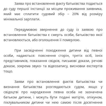
Заява про встановлення факту батьківства подається 
до суду першої інстанції за місцем проживання заявника, 
який має сплатити судовий збір – 20% від розміру 
мінімальної зарплати.
Передумовою звернення до суду із заявою про 
встановлення батьківства є смерть особи, батьківство якої 
встановлюється, або оголошення її померлою.
При засвідченні походження дитини від певної 
особи, надаються: пояснення сторін, третіх осіб, їхніх 
представників, показання свідків, письмові докази, речові 
докази, зокрема звуко- та відеозапису, висновки експертів 
тощо.
Заяви про встановлення фактів батьківства чи 
визнання батьківства розглядаються судом, якщо у 
свідоцтві про народження певна особа не зазначена 
батьком дитини, і можуть бути подані матір’ю, опікуном, 
піклувальником дитини чи нею самою після досягнення 