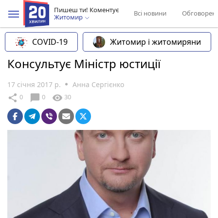
Пишеш ти! Коментує
Всі новини
Обговорен
Житомир
COVID-19
Житомир і житомиряни
Консультує Міністр юстиції
17 січня 2017 р.
Анна Сергієнко
chat_bubble
share
visibility
0
0
30