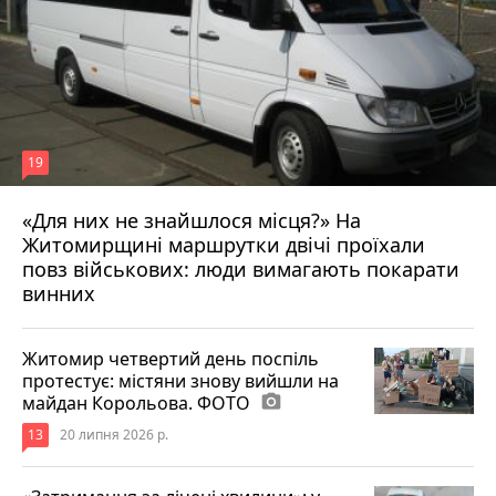
19
«Для них не знайшлося місця?» На
Житомирщині маршрутки двічі проїхали
17 липня 2026 р.
повз військових: люди вимагають покарати
винних
Житомир четвертий день поспіль
протестує: містяни знову вийшли на
майдан Корольова. ФОТО
photo_camera
13
20 липня 2026 р.