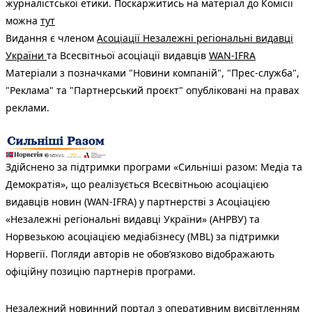
журналістської етики. Поскаржитись на матеріал до Комісії
можна
тут
Видання є членом
Асоціації Незалежні регіональні видавці
України
та Всесвітньої асоціації видавців
WAN-IFRA
Матеріали з позначками "Новини компаній", "Прес-служба",
"Реклама" та "Партнерський проєкт" опубліковані на правах
реклами.
Здійснено за підтримки програми «Сильніші разом: Медіа та
Демократія», що реалізується Всесвітньою асоціацією
видавців новин (WAN-IFRA) у партнерстві з Асоціацією
«Незалежні регіональні видавці України» (АНРВУ) та
Норвезькою асоціацією медіабізнесу (MBL) за підтримки
Норвегії. Погляди авторів не обов’язково відображають
офіційну позицію партнерів програми.
Незалежний новинний портал з оперативним висвітленням