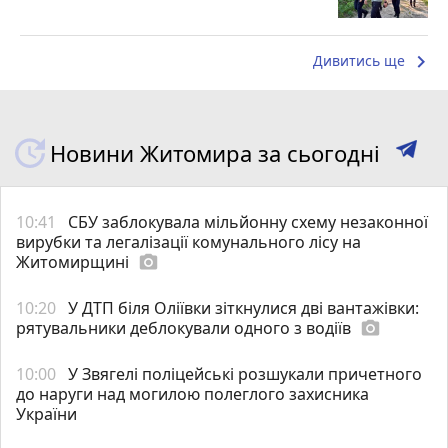
keyboard_arrow_right
Дивитись ще
Новини Житомира за сьогодні
10:41
СБУ заблокувала мільйонну схему незаконної
вирубки та легалізації комунального лісу на
Житомирщині
photo_camera
10:20
У ДТП біля Оліївки зіткнулися дві вантажівки:
рятувальники деблокували одного з водіїв
photo_camera
10:00
У Звягелі поліцейські розшукали причетного
до наруги над могилою полеглого захисника
України