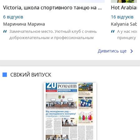
Victoria, школа спортивного танцю на пілоні
6 відгуків
16 відгуків
Маринина Марина
Kalyania Sabe
Замечательное место. Уютный клуб с очень
А у нас нов
доброжелательным и профессиональным
принцесу т
коллективом.
keyboard_arrow_right
Дивитись ще
СВІЖИЙ ВИПУСК