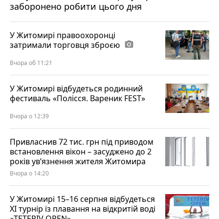
заборонено робити цього дня
У Житомирі правоохоронці
затримали торговця зброєю
photo_camera
Вчора об 11:21
У Житомирі відбудеться родинний
фестиваль «Полісся. Вареник FEST»
Вчора о 12:39
Привласнив 72 тис. грн під приводом
встановлення вікон – засуджено до 2
років ув’язнення жителя Житомира
Вчора о 14:20
У Житомирі 15–16 серпня відбудеться
XI турнір із плавання на відкритій воді
«TETERIV OPEN»