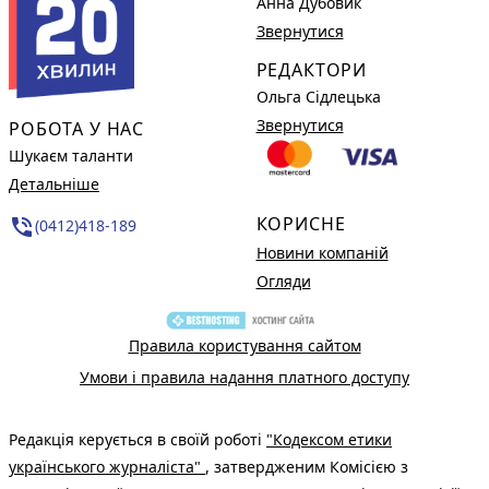
Анна Дубовик
Звернутися
РЕДАКТОРИ
Ольга Сідлецька
Звернутися
РОБОТА У НАС
Шукаєм таланти
Детальніше
КОРИСНЕ
phone_in_talk
(0412)418-189
Новини компаній
Огляди
Правила користування сайтом
Умови і правила надання платного доступу
Редакція керується в своїй роботі
"Кодексом етики
українського журналіста"
, затвердженим Комісією з