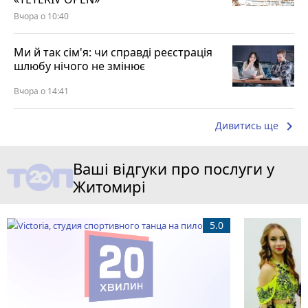
Вчора о 10:40
Ми й так сім'я: чи справді реєстрація
шлюбу нічого не змінює
Вчора о 14:41
keyboard_arrow_right
Дивитись ще
Ваші відгуки про послуги у
Житомирі
5.0