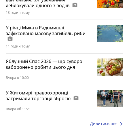
деблокували одного з водіїв
photo_camera
13 годин тому
У річці Мика в Радомишлі
зафіксовано масову загибель риби
photo_camera
11 годин тому
Яблучний Спас 2026 — що суворо
заборонено робити цього дня
Вчора о 10:00
У Житомирі правоохоронці
затримали торговця зброєю
photo_camera
Вчора об 11:21
keyboard_arrow_right
Дивитись ще