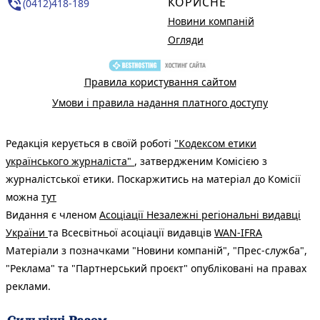
КОРИСНЕ
phone_in_talk
(0412)418-189
Новини компаній
Огляди
Правила користування сайтом
Умови і правила надання платного доступу
Редакція керується в своїй роботі
"Кодексом етики
українського журналіста"
, затвердженим Комісією з
журналістської етики. Поскаржитись на матеріал до Комісії
можна
тут
Видання є членом
Асоціації Незалежні регіональні видавці
України
та Всесвітньої асоціації видавців
WAN-IFRA
Матеріали з позначками "Новини компаній", "Прес-служба",
"Реклама" та "Партнерський проєкт" опубліковані на правах
реклами.