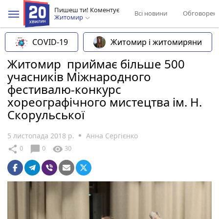
Пишеш ти! Коментує
Всі новини
Обговорен
Житомир
COVID-19
Житомир і житомиряни
Житомир приймає більше 500
учасників Міжнародного
фестивалю-конкурс
хореографічного мистецтва ім. Н.
Скорульської
5 листопада 2018 р.
Анна Сергієнко
chat_bubble
share
visibility
0
0
30