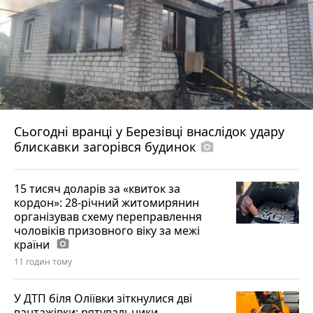
Сьогодні вранці у Березівці внаслідок удару
блискавки загорівся будинок
photo_camera
15 тисяч доларів за «квиток за
кордон»: 28-річний житомирянин
організував схему переправлення
чоловіків призовного віку за межі
країни
photo_camera
11 годин тому
У ДТП біля Оліївки зіткнулися дві
вантажівки: рятувальники