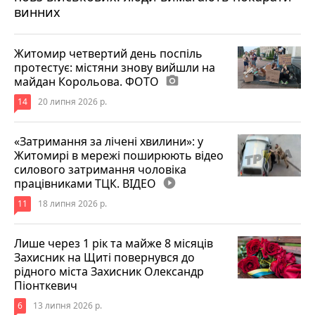
винних
Житомир четвертий день поспіль
протестує: містяни знову вийшли на
майдан Корольова. ФОТО
photo_camera
14
20 липня 2026 р.
«Затримання за лічені хвилини»: у
Житомирі в мережі поширюють відео
силового затримання чоловіка
працівниками ТЦК. ВІДЕО
play_circle_filled
11
18 липня 2026 р.
Лише через 1 рік та майже 8 місяців
Захисник на Щиті повернувся до
рідного міста Захисник Олександр
Піонткевич
6
13 липня 2026 р.