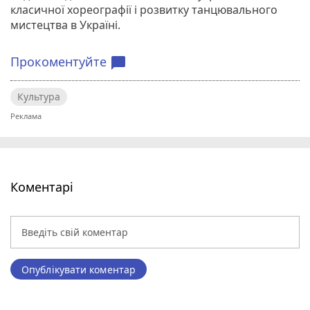
класичної хореографії і розвитку танцювального
мистецтва в Україні.
Прокоментуйте
chat_bubble
Культура
Коментарі
Опублікувати коментар