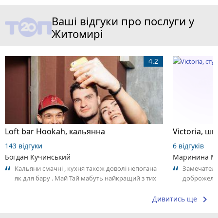
Ваші відгуки про послуги у
Житомирі
4.2
Loft bar Hookah, кальянна
143 відгуки
6 відгуків
Богдан Кучинський
Маринина М
Кальяни смачні , кухня також доволі непогана
Замечатель
як для бару . Май Тай мабуть найкращий з тих
доброжела
що я куштував ) . Повернуся до...
коллективо
keyboard_arrow_right
Дивитись ще