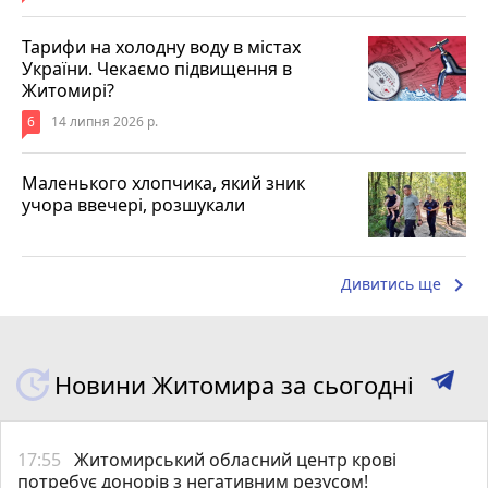
Тарифи на холодну воду в містах
України. Чекаємо підвищення в
Житомирі?
6
14 липня 2026 р.
Маленького хлопчика, який зник
учора ввечері, розшукали
keyboard_arrow_right
Дивитись ще
Новини Житомира за сьогодні
17:55
Житомирський обласний центр крові
потребує донорів з негативним резусом!