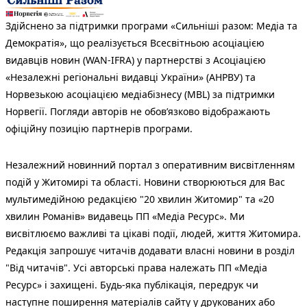
Здійснено за підтримки програми «Сильніші разом: Медіа та
Демократія», що реалізується Всесвітньою асоціацією
видавців новин (WAN-IFRA) у партнерстві з Асоціацією
«Незалежні регіональні видавці України» (АНРВУ) та
Норвезькою асоціацією медіабізнесу (MBL) за підтримки
Норвегії. Погляди авторів не обов’язково відображають
офіційну позицію партнерів програми.
Незалежний новинний портал з оперативним висвітленням
подій у Житомирі та області. Новини створюються для Вас
мультимедійною редакцією "20 хвилин Житомир" та «20
хвилин Романів» видавець ПП «Медіа Ресурс». Ми
висвітлюємо важливі та цікаві події, людей, життя Житомира.
Редакція запрошує читачів додавати власні новини в розділ
"Від читачів". Усі авторські права належать ПП «Медіа
Ресурс» і захищені. Будь-яка публiкацiя, передрук чи
наступне поширення матеріалів сайту у друкованих або