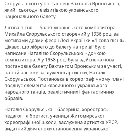
Скорульського у постановці Вахтанга Вронського,
який і сьогодні є візитівкою українського
національного балету.
Лісова пісня — балет українського композитора
Михайла Скорульського створений у 1936 році за
мотивами драми-феєрії Лесі Українки «Лісова пісня».
Цікаво, що лібрето до балету на три дії було
написане Наталією Скорульською - дочкою
композитора. А у 1958 році була здійснена нова
постановка балету Вахтангом Вронським за участі,
на той час вже заслуженої артистки, Наталії
Скорульської. Постановка в хореографічному плані
поєднує елементи класичного і українського
народного танців, реалістичних і фантастичних
образів.
Наталія Скорульська - балерина, хореограф,
педагог і лібретист, учениця Житомирської
хореографічної школи, заслужена артистка УРСР,
видатний діяч епохи становлення української