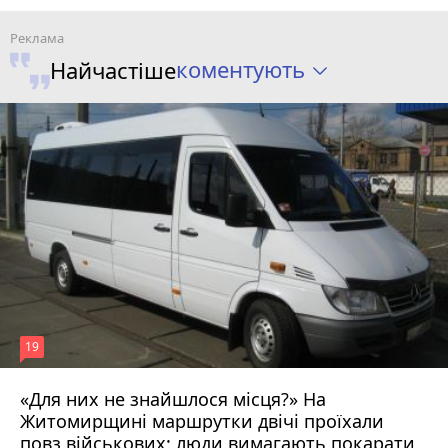
коментують
Найчастіше
19
«Для них не знайшлося місця?» На
Житомирщині маршрутки двічі проїхали
17 липня 2026 р.
повз військових: люди вимагають покарати