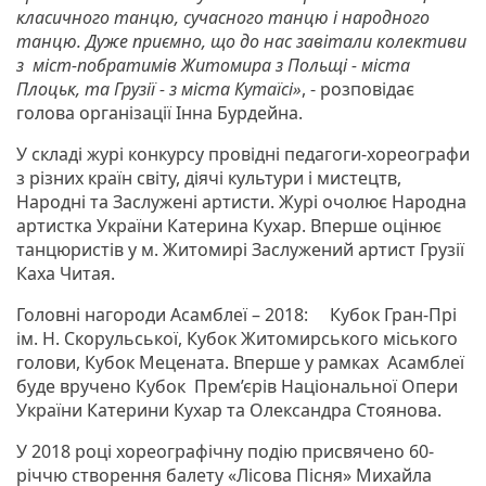
класичного танцю, сучасного танцю і народного
танцю. Дуже приємно, що до нас завітали колективи
з міст-побратимів Житомира з Польщі - міста
Плоцьк, та Грузії - з міста Кутаїсі»
, - розповідає
голова організації Інна Бурдейна.
У складі журі конкурсу провідні педагоги-хореографи
з різних країн світу, діячі культури і мистецтв,
Народні та Заслужені артисти. Журі очолює Народна
артистка України Катерина Кухар. Вперше оцінює
танцюристів у м. Житомирі Заслужений артист Грузії
Каха Читая.
Головні нагороди Асамблеї – 2018: Кубок Гран-Прі
ім. Н. Скорульської, Кубок Житомирського міського
голови, Кубок Мецената. Вперше у рамках Асамблеї
буде вручено Кубок Прем’єрів Національної Опери
України Катерини Кухар та Олександра Стоянова.
У 2018 році хореографічну подію присвячено 60-
річчю створення балету «Лісова Пісня» Михайла