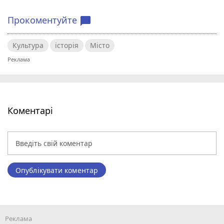
Прокоментуйте
chat_bubble
Культура
історія
Місто
Коментарі
Опублікувати коментар