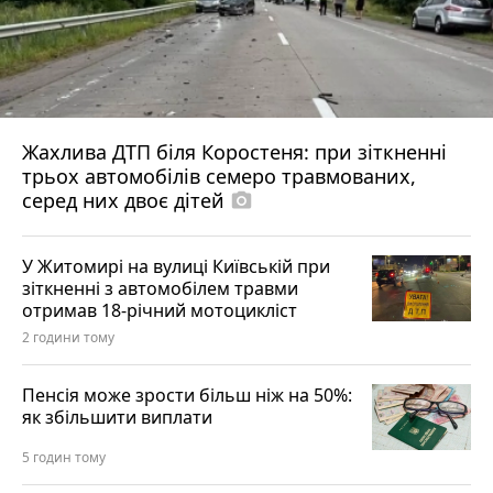
Жахлива ДТП біля Коростеня: при зіткненні
трьох автомобілів семеро травмованих,
серед них двоє дітей
photo_camera
У Житомирі на вулиці Київській при
зіткненні з автомобілем травми
отримав 18-річний мотоцикліст
2 години тому
Пенсія може зрости більш ніж на 50%:
як збільшити виплати
5 годин тому