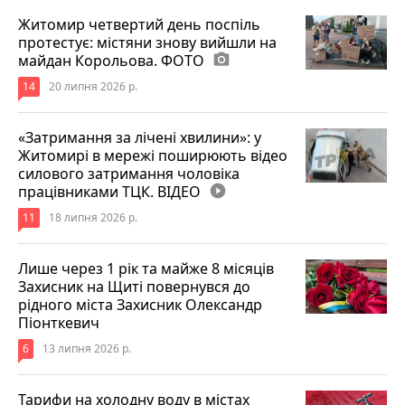
Житомир четвертий день поспіль
протестує: містяни знову вийшли на
майдан Корольова. ФОТО
photo_camera
14
20 липня 2026 р.
«Затримання за лічені хвилини»: у
Житомирі в мережі поширюють відео
силового затримання чоловіка
працівниками ТЦК. ВІДЕО
play_circle_filled
11
18 липня 2026 р.
Лише через 1 рік та майже 8 місяців
Захисник на Щиті повернувся до
рідного міста Захисник Олександр
Піонткевич
6
13 липня 2026 р.
Тарифи на холодну воду в містах