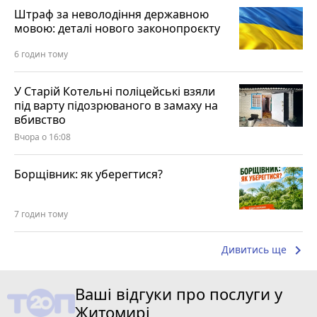
Штраф за неволодіння державною
мовою: деталі нового законопроєкту
6 годин тому
У Старій Котельні поліцейські взяли
під варту підозрюваного в замаху на
вбивство
Вчора о 16:08
Борщівник: як уберегтися?
7 годин тому
keyboard_arrow_right
Дивитись ще
Ваші відгуки про послуги у
Житомирі