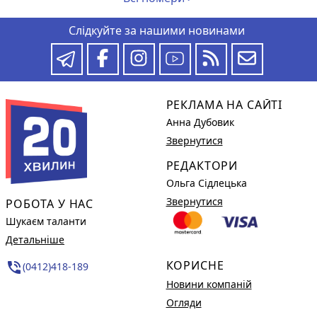
Слідкуйте за нашими новинами
РЕКЛАМА НА САЙТІ
Анна Дубовик
Звернутися
РЕДАКТОРИ
Ольга Сідлецька
Звернутися
РОБОТА У НАС
Шукаєм таланти
Детальніше
КОРИСНЕ
phone_in_talk
(0412)418-189
Новини компаній
Огляди