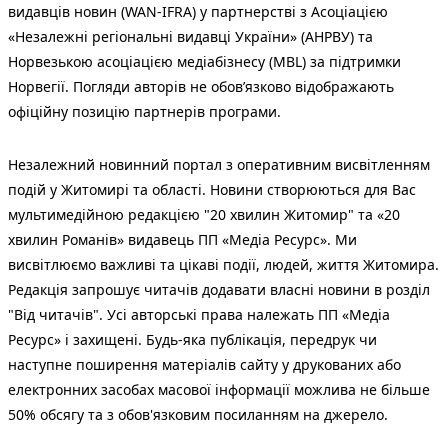
видавців новин (WAN-IFRA) у партнерстві з Асоціацією
«Незалежні регіональні видавці України» (АНРВУ) та
Норвезькою асоціацією медіабізнесу (MBL) за підтримки
Норвегії. Погляди авторів не обов’язково відображають
офіційну позицію партнерів програми.
Незалежний новинний портал з оперативним висвітленням
подій у Житомирі та області. Новини створюються для Вас
мультимедійною редакцією "20 хвилин Житомир" та «20
хвилин Романів» видавець ПП «Медіа Ресурс». Ми
висвітлюємо важливі та цікаві події, людей, життя Житомира.
Редакція запрошує читачів додавати власні новини в розділ
"Від читачів". Усі авторські права належать ПП «Медіа
Ресурс» і захищені. Будь-яка публiкацiя, передрук чи
наступне поширення матеріалів сайту у друкованих або
електронних засобах масової інформації можлива не більше
50% обсягу та з обов'язковим посиланням на джерело.