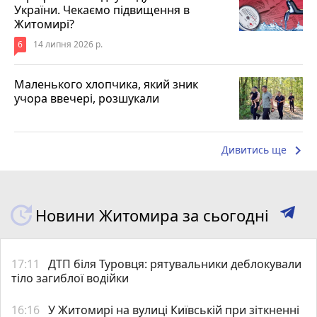
України. Чекаємо підвищення в
Житомирі?
6
14 липня 2026 р.
Маленького хлопчика, який зник
учора ввечері, розшукали
keyboard_arrow_right
Дивитись ще
Новини Житомира за сьогодні
17:11
ДТП біля Туровця: рятувальники деблокували
тіло загиблої водійки
16:16
У Житомирі на вулиці Київській при зіткненні