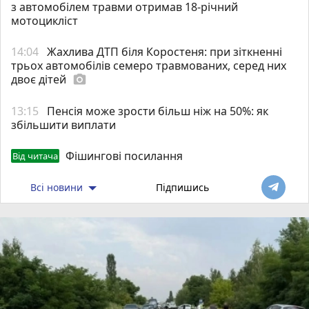
з автомобілем травми отримав 18-річний
мотоцикліст
14:04
Жахлива ДТП біля Коростеня: при зіткненні
трьох автомобілів семеро травмованих, серед них
двоє дітей
photo_camera
13:15
Пенсія може зрости більш ніж на 50%: як
збільшити виплати
Фішингові посилання
Від читача
Всі новини
Підпишись