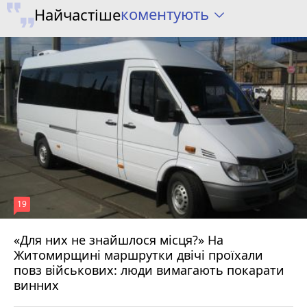
коментують
Найчастіше
19
«Для них не знайшлося місця?» На
Житомирщині маршрутки двічі проїхали
17 липня 2026 р.
повз військових: люди вимагають покарати
винних