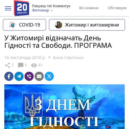
Пишеш ти! Коментує
Всі новини
Обговорен
Житомир
COVID-19
Житомир і житомиряни
У Житомирі відзначать День
Гідності та Свободи. ПРОГРАМА
16 листопада 2018 р.
Анна Сергієнко
chat_bubble
share
visibility
2
0
42