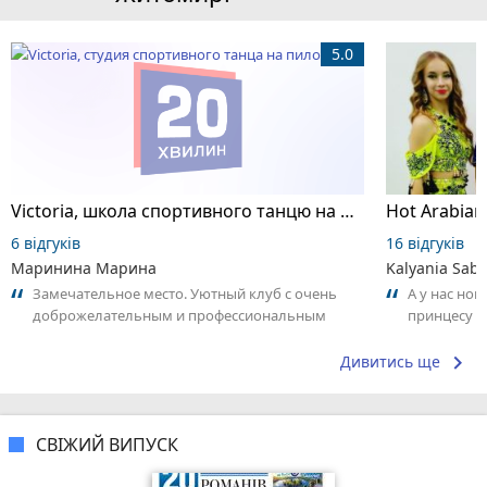
5.0
Victoria, школа спортивного танцю на пілоні
6 відгуків
16 відгуків
Маринина Марина
Kalyania Sabe
Замечательное место. Уютный клуб с очень
А у нас нов
доброжелательным и профессиональным
принцесу т
коллективом.
keyboard_arrow_right
Дивитись ще
СВІЖИЙ ВИПУСК