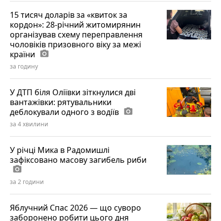
15 тисяч доларів за «квиток за
кордон»: 28-річний житомирянин
організував схему переправлення
чоловіків призовного віку за межі
країни
photo_camera
за годину
У ДТП біля Оліївки зіткнулися дві
вантажівки: рятувальники
деблокували одного з водіїв
photo_camera
за 4 хвилини
У річці Мика в Радомишлі
зафіксовано масову загибель риби
photo_camera
за 2 години
Яблучний Спас 2026 — що суворо
заборонено робити цього дня