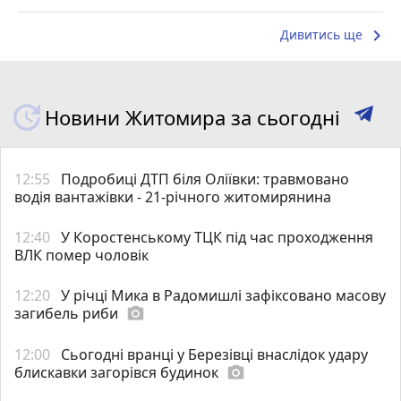
keyboard_arrow_right
Дивитись ще
Новини Житомира за сьогодні
12:55
Подробиці ДТП біля Оліївки: травмовано
водія вантажівки - 21-річного житомирянина
12:40
У Коростенському ТЦК під час проходження
ВЛК помер чоловік
12:20
У річці Мика в Радомишлі зафіксовано масову
загибель риби
photo_camera
12:00
Сьогодні вранці у Березівці внаслідок удару
блискавки загорівся будинок
photo_camera