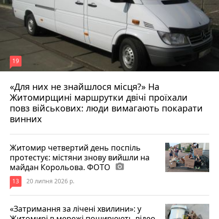
19
«Для них не знайшлося місця?» На
Житомирщині маршрутки двічі проїхали
17 липня 2026 р.
повз військових: люди вимагають покарати
винних
Житомир четвертий день поспіль
протестує: містяни знову вийшли на
майдан Корольова. ФОТО
photo_camera
13
20 липня 2026 р.
«Затримання за лічені хвилини»: у
Житомирі в мережі поширюють відео