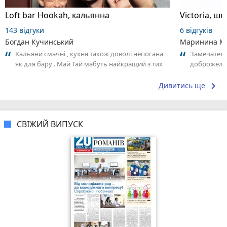
Loft bar Hookah, кальянна
143 відгуки
6 відгуків
Богдан Кучинський
Маринина М
Кальяни смачні , кухня також доволі непогана
Замечатель
як для бару . Май Тай мабуть найкращий з тих
доброжела
що я куштував ) . Повернуся до...
коллективо
keyboard_arrow_right
Дивитись ще
СВІЖИЙ ВИПУСК