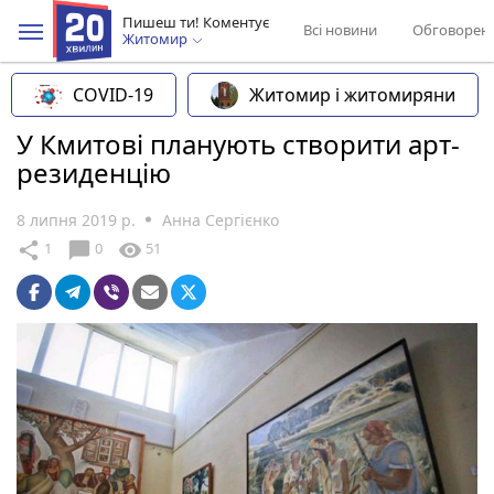
Пишеш ти! Коментує
Всі новини
Обговорен
Житомир
COVID-19
Житомир і житомиряни
У Кмитові планують створити арт-
резиденцію
8 липня 2019 р.
Анна Сергієнко
chat_bubble
share
visibility
1
0
51