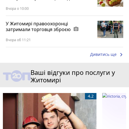
Вчора о 10:00
У Житомирі правоохоронці
затримали торговця зброєю
photo_camera
Вчора об 11:21
keyboard_arrow_right
Дивитись ще
Ваші відгуки про послуги у
Житомирі
4.2