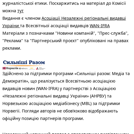
журналістської етики. Поскаржитись на матеріал до Комісії
можна
тут
Видання є членом
Асоціації Незалежні регіональні видавці
України
та Всесвітньої асоціації видавців
WAN-IFRA
Матеріали з позначками "Новини компаній", "Прес-служба",
"Реклама" та "Партнерський проєкт" опубліковані на правах
реклами.
Здійснено за підтримки програми «Сильніші разом: Медіа та
Демократія», що реалізується Всесвітньою асоціацією
видавців новин (WAN-IFRA) у партнерстві з Асоціацією
«Незалежні регіональні видавці України» (АНРВУ) та
Норвезькою асоціацією медіабізнесу (MBL) за підтримки
Норвегії. Погляди авторів не обов’язково відображають
офіційну позицію партнерів програми.