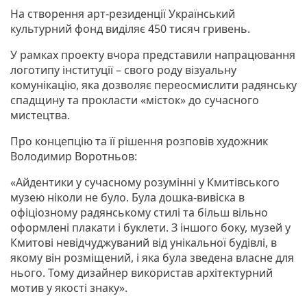
На створення арт-резиденції Український
культурний фонд виділяє 450 тисяч гривень.
У рамках проекту вчора представили напрацювання
логотипу інституції – свого роду візуальну
комунікацію, яка дозволяє переосмислити радянську
спадщину та прокласти «місток» до сучасного
мистецтва.
Про концепцію та її рішення розповів художник
Володимир Воротньов:
«Айдентики у сучасному розумінні у Кмитівського
музею ніколи не було. Була дошка-вивіска в
офіціозному радянському стилі та більш вільно
оформлені плакати і буклети. З іншого боку, музей у
Кмитові невідчуджуваний від унікальної будівлі, в
якому він розміщений, і яка була зведена власне для
нього. Тому дизайнер використав архітектурний
мотив у якості знаку».