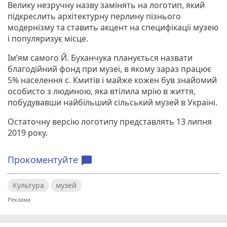
Велику незручну назву замінять на логотип, який
підкреслить архітектурну перлину пізнього
модернізму та ставить акцент на специфікації музею
і популяризує місце.
Ім’ям самого Й. Буханчука планується назвати
благодійний фонд при музеї, в якому зараз працює
5% населення с. Кмитів і майже кожен був знайомий
особисто з людиною, яка втілила мрію в життя,
побудувавши найбільший сільський музей в Україні.
Остаточну версію логотипу представлять 13 липня
2019 року.
Прокоментуйте
chat_bubble
Культура
музей