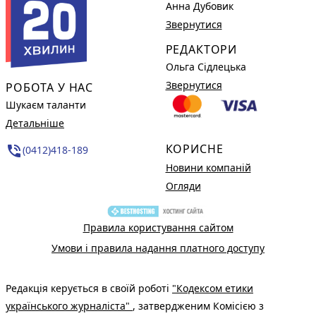
Анна Дубовик
Звернутися
РЕДАКТОРИ
Ольга Сідлецька
Звернутися
РОБОТА У НАС
Шукаєм таланти
Детальніше
КОРИСНЕ
phone_in_talk
(0412)418-189
Новини компаній
Огляди
Правила користування сайтом
Умови і правила надання платного доступу
Редакція керується в своїй роботі
"Кодексом етики
українського журналіста"
, затвердженим Комісією з