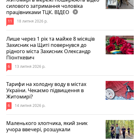
силового затримання чоловіка
працівниками ТЦК. ВІДЕО
play_circle_filled
11
18 липня 2026 р.
Лише через 1 рік та майже 8 місяців
Захисник на Щиті повернувся до
рідного міста Захисник Олександр
Піонткевич
6
13 липня 2026 р.
Тарифи на холодну воду в містах
України. Чекаємо підвищення в
Житомирі?
6
14 липня 2026 р.
Маленького хлопчика, який зник
учора ввечері, розшукали