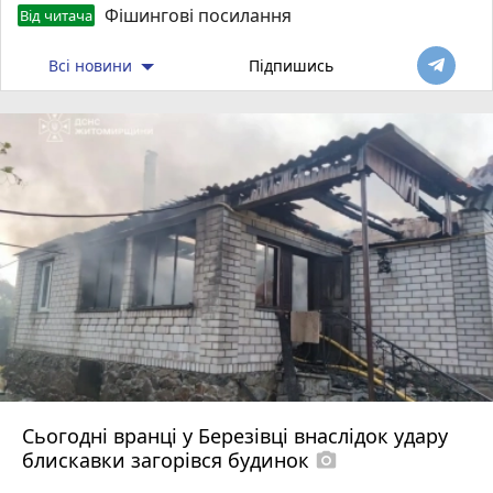
Фішингові посилання
Від читача
Всі новини
Підпишись
Сьогодні вранці у Березівці внаслідок удару
блискавки загорівся будинок
photo_camera