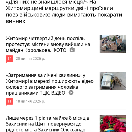
«Для них не знайшлося місця?» На
Житомирщині маршрутки двічі проїхали
17 липня 2026 р.
повз військових: люди вимагають покарати
винних
Житомир четвертий день поспіль
протестує: містяни знову вийшли на
майдан Корольова. ФОТО
photo_camera
14
20 липня 2026 р.
«Затримання за лічені хвилини»: у
Житомирі в мережі поширюють відео
силового затримання чоловіка
працівниками ТЦК. ВІДЕО
play_circle_filled
11
18 липня 2026 р.
Лише через 1 рік та майже 8 місяців
Захисник на Щиті повернувся до
рідного міста Захисник Олександр