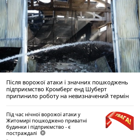
Після ворожої атаки і значних пошкоджень
підприємство Кромберг енд Шуберт
припинило роботу на невизначений термін
Під час нічної ворожої атаки у
Житомирі пошкоджено приватні
будинки і підприємство - є
постраждалі
play_circle_filled