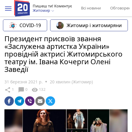
Пишеш ти! Коментує
Всі новини
Обговорен
Житомир
COVID-19
Житомир і житомиряни
Президент присвоїв звання
«Заслужена артистка України»
провідній актрисі Житомирського
театру ім. Івана Кочерги Олені
Заведії
31 березня 2021 р.
20 хвилин (Житомир)
chat_bubble
share
visibility
1
0
132