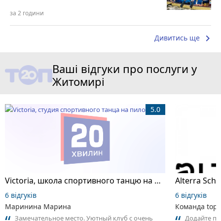
за 2 години
keyboard_arrow_right
Дивитись ще
Ваші відгуки про послуги у
Житомирі
5.0
Victoria, школа спортивного танцю на пілоні
6 відгуків
6 відгуків
Маринина Марина
Команда top2
Замечательное место. Уютный клуб с очень
Додайте пер