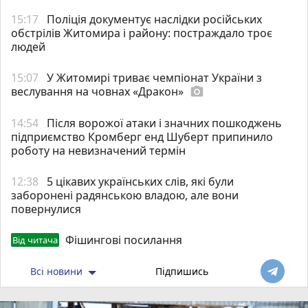
15:17
Поліція документує наслідки російських
обстрілів Житомира і району: постраждало троє
людей
15:07
У Житомирі триває чемпіонат України з
веслування на човнах «Дракон»
photo_camera
14:54
Після ворожої атаки і значних пошкоджень
підприємство Кромберг енд Шуберт припинило
роботу на невизначений термін
12:38
5 цікавих українських слів, які були
заборонені радянською владою, але вони
повернулися
Фішингові посилання
Від читача
Всі новини
Підпишись