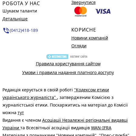
Звернутися
РОБОТА У НАС
Шукаєм таланти
Детальніше
КОРИСНЕ
phone_in_talk
(0412)418-189
Новини компаній
Огляди
Правила користування сайтом
Умови і правила надання платного доступу
Редакція керується в своїй роботі
"Кодексом етики
українського журналіста"
, затвердженим Комісією з
журналістської етики. Поскаржитись на матеріал до Комісії
можна
тут
Видання є членом
Асоціації Незалежні регіональні видавці
України
та Всесвітньої асоціації видавців
WAN-IFRA
Матеріали з позначками "Новини компаній", "Прес-служба",