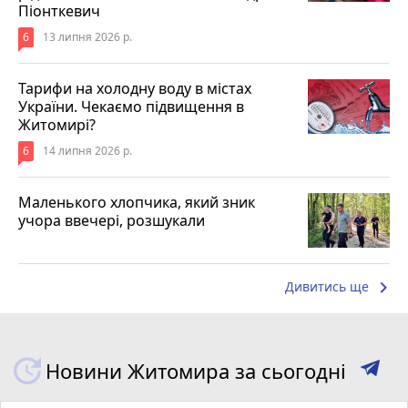
Піонткевич
6
13 липня 2026 р.
Тарифи на холодну воду в містах
України. Чекаємо підвищення в
Житомирі?
6
14 липня 2026 р.
Маленького хлопчика, який зник
учора ввечері, розшукали
keyboard_arrow_right
Дивитись ще
Новини Житомира за сьогодні