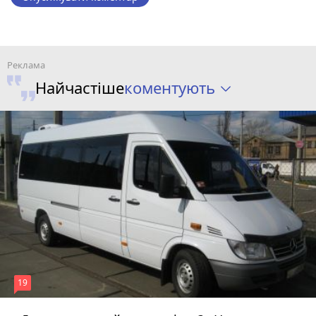
коментують
Найчастіше
19