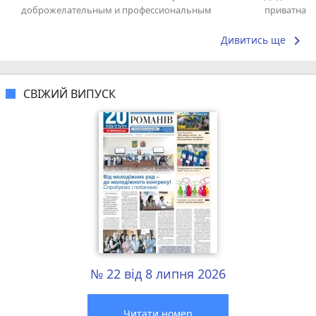
доброжелательным и профессиональным
приватна ш
коллективом.
досвідом – 
keyboard_arrow_right
Дивитись ще
СВІЖИЙ ВИПУСК
№ 22 від 8 липня 2026
Читати номер