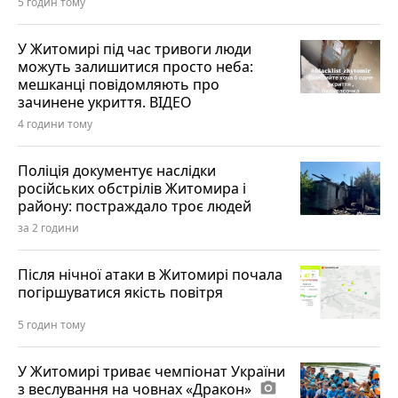
5 годин тому
У Житомирі під час тривоги люди
можуть залишитися просто неба:
мешканці повідомляють про
зачинене укриття. ВІДЕО
4 години тому
Поліція документує наслідки
російських обстрілів Житомира і
району: постраждало троє людей
за 2 години
Після нічної атаки в Житомирі почала
погіршуватися якість повітря
5 годин тому
У Житомирі триває чемпіонат України
з веслування на човнах «Дракон»
photo_camera