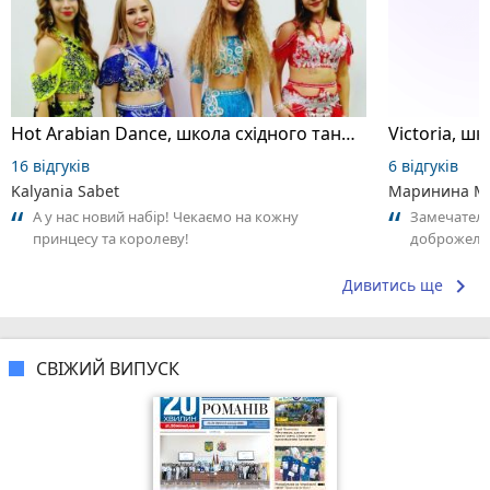
Hot Arabian Dance, школа східного танцю
16 відгуків
6 відгуків
Kalyania Sabet
Маринина М
А у нас новий набір! Чекаємо на кожну
Замечатель
принцесу та королеву!
доброжела
коллективо
keyboard_arrow_right
Дивитись ще
СВІЖИЙ ВИПУСК