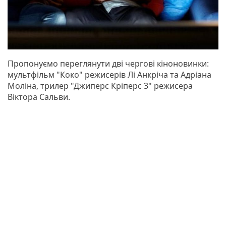
Пропонуємо переглянути дві чергові кіноновинки:
мультфільм "Коко" режисерів Лі Анкріча та Адріана
Моліна, трилер "Джиперс Кріперс 3" режисера
Віктора Сальви.