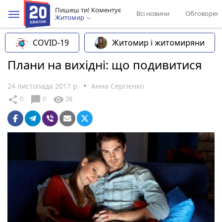
Пишеш ти! Коментує
Всі новини
Обговорен
Житомир
COVID-19
Житомир і житомиряни
Плани на вихідні: що подивитися
24 листопада 2017 р.
Анна Сергієнко
chat_bubble
share
visibility
0
0
28