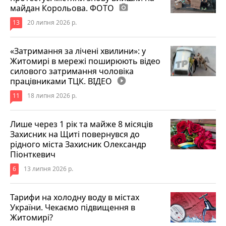
майдан Корольова. ФОТО
photo_camera
13
20 липня 2026 р.
«Затримання за лічені хвилини»: у
Житомирі в мережі поширюють відео
силового затримання чоловіка
працівниками ТЦК. ВІДЕО
play_circle_filled
11
18 липня 2026 р.
Лише через 1 рік та майже 8 місяців
Захисник на Щиті повернувся до
рідного міста Захисник Олександр
Піонткевич
6
13 липня 2026 р.
Тарифи на холодну воду в містах
України. Чекаємо підвищення в
Житомирі?