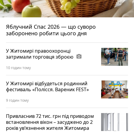
Яблучний Спас 2026 — що суворо
заборонено робити цього дня
У Житомирі правоохоронці
затримали торговця зброєю
photo_camera
10 годин тому
У Житомирі відбудеться родинний
фестиваль «Полісся. Вареник FEST»
9 годин тому
Привласнив 72 тис. грн під приводом
встановлення вікон – засуджено до 2
років ув’язнення жителя Житомира