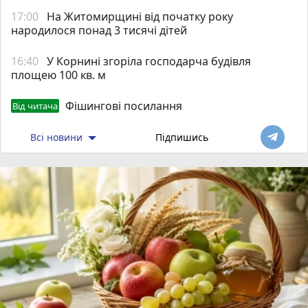
17:00
На Житомирщині від початку року
народилося понад 3 тисячі дітей
16:40
У Корнині згоріла господарча будівля
площею 100 кв. м
Фішингові посилання
Від читача
Всі новини
Підпишись