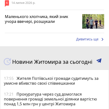
6
14 липня 2026 р.
Маленького хлопчика, який зник
учора ввечері, розшукали
keyboard_arrow_right
Дивитись ще
Новини Житомира за сьогодні
17:55
Жителя Потіївської громади судитимуть за
умисне вбивство своєї співмешканки
17:21
Прокуратура через суд домоглася
повернення громаді земельної ділянки вартістю
понад 1,5 млн грн у центрі Житомира