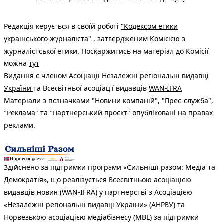
Редакція керується в своїй роботі
"Кодексом етики
українського журналіста"
, затвердженим Комісією з
журналістської етики. Поскаржитись на матеріал до Комісії
можна
тут
Видання є членом
Асоціації Незалежні регіональні видавці
України
та Всесвітньої асоціації видавців
WAN-IFRA
Матеріали з позначками "Новини компаній", "Прес-служба",
"Реклама" та "Партнерський проєкт" опубліковані на правах
реклами.
Здійснено за підтримки програми «Сильніші разом: Медіа та
Демократія», що реалізується Всесвітньою асоціацією
видавців новин (WAN-IFRA) у партнерстві з Асоціацією
«Незалежні регіональні видавці України» (АНРВУ) та
Норвезькою асоціацією медіабізнесу (MBL) за підтримки