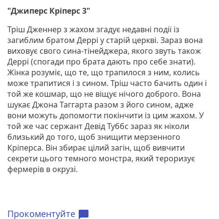
"Джиперс Кріперс 3"
Тріш Дженнер з жахом згадує недавні події із
загиблим братом Деррі у старій церкві. Зараз вона
виховує свого сина-тінейджера, якого звуть також
Деррі (спогади про брата дають про себе знати).
Жінка розуміє, що те, що трапилося з ним, колись
може трапитися і з сином. Тріш часто бачить один і
той же кошмар, що не віщує нічого доброго. Вона
шукає Джона Таггарта разом з його сином, адже
вони можуть допомогти покінчити із цим жахом. У
той же час сержант Девід Туббс зараз як ніколи
близький до того, щоб знищити мерзенного
Кріперса. Він збирає цілий загін, щоб вивчити
секрети цього темного монстра, який тероризує
фермерів в окрузі.
Прокоментуйте
chat_bubble