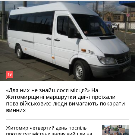
19
«Для них не знайшлося місця?» На
Житомирщині маршрутки двічі проїхали
17 липня 2026 р.
повз військових: люди вимагають покарати
винних
Житомир четвертий день поспіль
протестує: містяни знову вийшли на