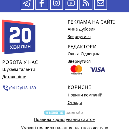
РЕКЛАМА НА САЙТІ
Анна Дубовик
Звернутися
РЕДАКТОРИ
Ольга Сідлецька
Звернутися
РОБОТА У НАС
Шукаєм таланти
Детальніше
КОРИСНЕ
phone_in_talk
(0412)418-189
Новини компаній
Огляди
Правила користування сайтом
Умови і правила надання платного доступу