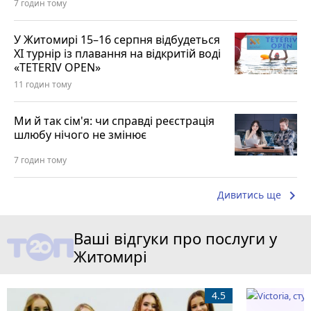
7 годин тому
У Житомирі 15–16 серпня відбудеться
XI турнір із плавання на відкритій воді
«TETERIV OPEN»
11 годин тому
Ми й так сім'я: чи справді реєстрація
шлюбу нічого не змінює
7 годин тому
keyboard_arrow_right
Дивитись ще
Ваші відгуки про послуги у
Житомирі
4.5