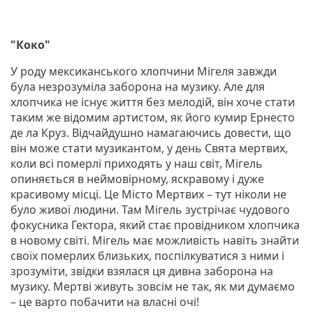
"Коко"
У роду мексиканського хлопчини Мігеля завжди
була незрозуміла заборона на музику. Але для
хлопчика не існує життя без мелодій, він хоче стати
таким же відомим артистом, як його кумир Ернесто
де ла Круз. Відчайдушно намагаючись довести, що
він може стати музикантом, у день Свята мертвих,
коли всі померлі приходять у наш світ, Мігель
опиняється в неймовірному, яскравому і дуже
красивому місці. Це Місто Мертвих – тут ніколи не
було живої людини. Там Мігель зустрічає чудового
фокусника Гектора, який стає провідником хлопчика
в новому світі. Мігель має можливість навіть знайти
своїх померлих близьких, поспілкуватися з ними і
зрозуміти, звідки взялася ця дивна заборона на
музику. Мертві живуть зовсім не так, як ми думаємо
– це варто побачити на власні очі!