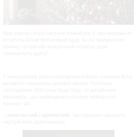
Вже зовсім скоро настане Новий рік. У свої володіння
вступить Білий Металевий Щур. Як же прикрасити
ялинку, головний новорічний атрибут, щоб
привернути удачу?
У нинішньому сезоні новорічна ялинка повинна бути
великою і вишукано-декоративною. Оскільки
господинею 2020 року буде Щур, то дизайнери
вважають, що наймодніші кольори новорічної
ялинки такі:
–
золотистий
і
сріблястий
. Такі іграшки піднімуть
настрій всім домочадцям;