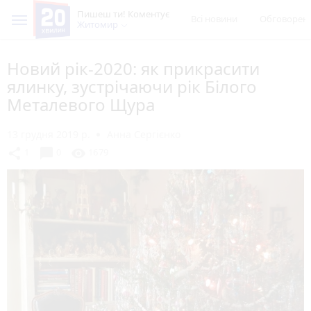
Пишеш ти! Коментує
Всі новини
Обговорен
Житомир
Новий рік-2020: як прикрасити
ялинку, зустрічаючи рік Білого
Металевого Щура
13 грудня 2019 р.
Анна Сергієнко
chat_bubble
share
visibility
1
0
1679