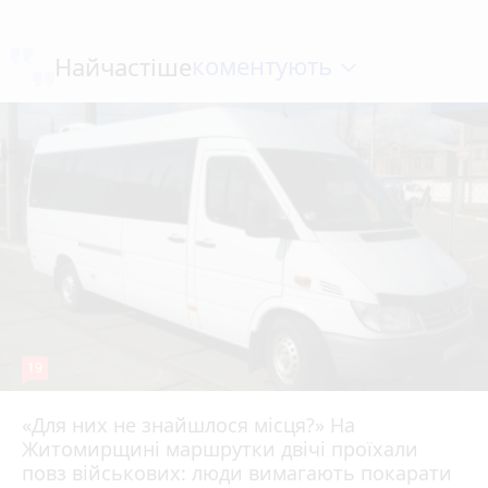
коментують
Найчастіше
19
«Для них не знайшлося місця?» На
Житомирщині маршрутки двічі проїхали
17 липня 2026 р.
повз військових: люди вимагають покарати