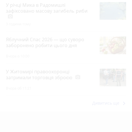
У річці Мика в Радомишлі
зафіксовано масову загибель риби
photo_camera
3 години тому
Яблучний Спас 2026 — що суворо
заборонено робити цього дня
Вчора о 10:00
У Житомирі правоохоронці
затримали торговця зброєю
photo_camera
Вчора об 11:21
keyboard_arrow_right
Дивитись ще