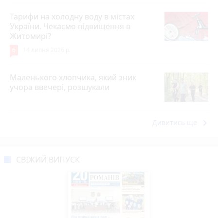
Тарифи на холодну воду в містах
України. Чекаємо підвищення в
Житомирі?
6
14 липня 2026 р.
Маленького хлопчика, який зник
учора ввечері, розшукали
keyboard_arrow_right
Дивитись ще
СВІЖИЙ ВИПУСК