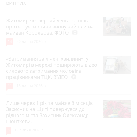
винних
Житомир четвертий день поспіль
протестує: містяни знову вийшли на
майдан Корольова. ФОТО
photo_camera
14
20 липня 2026 р.
«Затримання за лічені хвилини»: у
Житомирі в мережі поширюють відео
силового затримання чоловіка
працівниками ТЦК. ВІДЕО
play_circle_filled
11
18 липня 2026 р.
Лише через 1 рік та майже 8 місяців
Захисник на Щиті повернувся до
рідного міста Захисник Олександр
Піонткевич
6
13 липня 2026 р.