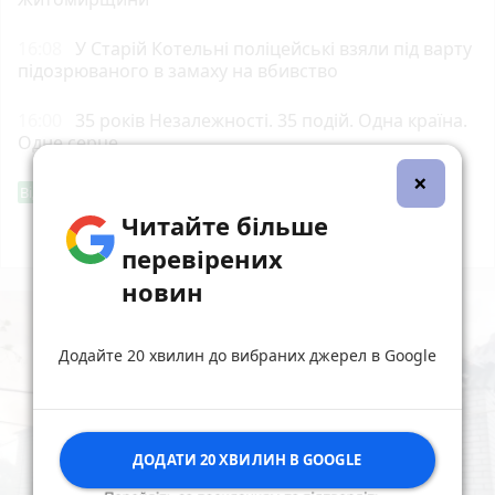
16:08
У Старій Котельні поліцейські взяли під варту
підозрюваного в замаху на вбивство
16:00
35 років Незалежності. 35 подій. Одна країна.
Одне серце
×
Фішингові посилання
Від читача
Читайте більше
Всі новини
Підпишись
перевірених
новин
Додайте 20 хвилин до вибраних джерел в Google
ДОДАТИ 20 ХВИЛИН В GOOGLE