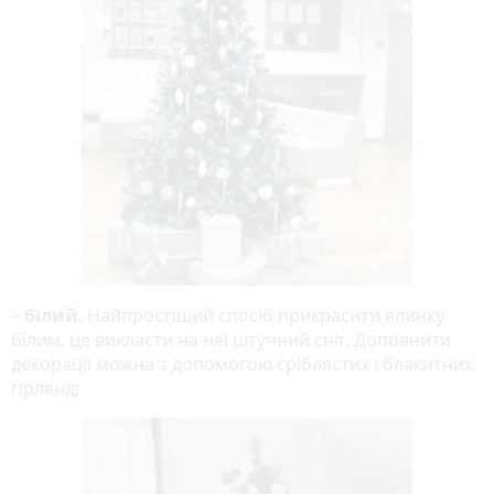
–
білий
. Найпростіший спосіб прикрасити ялинку
білим, це викласти на неї штучний сніг. Доповнити
декорації можна з допомогою сріблястих і блакитних
гірлянд;