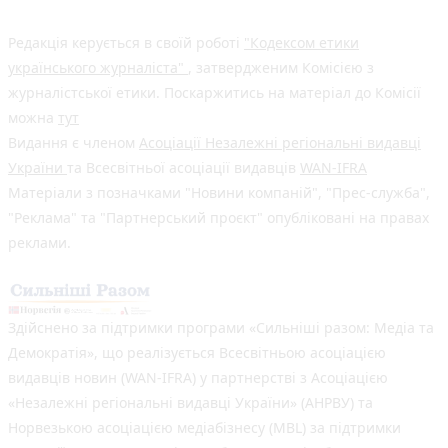
Редакція керується в своїй роботі
"Кодексом етики
українського журналіста"
, затвердженим Комісією з
журналістської етики. Поскаржитись на матеріал до Комісії
можна
тут
Видання є членом
Асоціації Незалежні регіональні видавці
України
та Всесвітньої асоціації видавців
WAN-IFRA
Матеріали з позначками "Новини компаній", "Прес-служба",
"Реклама" та "Партнерський проєкт" опубліковані на правах
реклами.
Здійснено за підтримки програми «Сильніші разом: Медіа та
Демократія», що реалізується Всесвітньою асоціацією
видавців новин (WAN-IFRA) у партнерстві з Асоціацією
«Незалежні регіональні видавці України» (АНРВУ) та
Норвезькою асоціацією медіабізнесу (MBL) за підтримки