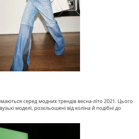
аються серед модних трендів весна-літо 2021. Цього
узькі моделі, розкльошені від коліна й подібні до