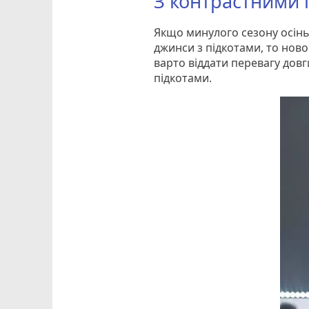
З контрастними 
Якщо минулого сезону осін
джинси з підкотами, то нов
варто віддати перевагу до
підкотами.