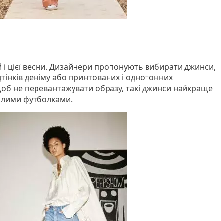
 і цієї весни. Дизайнери пропонують вибирати джинси,
дтінків деніму або принтованих і однотонних
Щоб не перевантажувати образу, такі джинси найкраще
білими футболками.