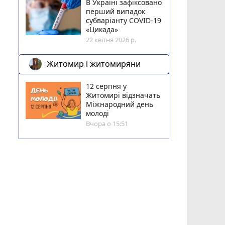
В Україні зафіксовано
перший випадок
субваріанту COVID-19
«Цикада»
22 квітня 2026 р.
Житомир і житомиряни
12 серпня у
Житомирі відзначать
Міжнародний день
молоді
Вчора о 15:51