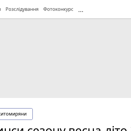
...
я
Розслідування
Фотоконкурс
житомиряни
нси сезону весна-літо