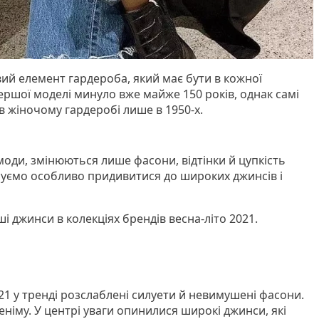
вий елемент гардероба, який має бути в кожної
ершої моделі минуло вже майже 150 років, однак самі
 жіночому гардеробі лише в 1950-х.
 моди, змінюються лише фасони, відтінки й цупкість
уємо особливо придивитися до широких джинсів і
і джинси в колекціях брендів весна-літо 2021.
21 у тренді розслаблені силуети й невимушені фасони.
еніму. У центрі уваги опинилися широкі джинси, які