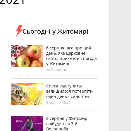
Сьогодні у Житомирі
6 серпня: все про цей
день, яке церковне
свято, прикмети і погода
у Житомирі
за 2 години
Спека відступить:
залишилося потерпіти
один день - синоптик
Вчора о 16:21
8 серпня у Житомирі
відбудеться 7-й
Велопробіг