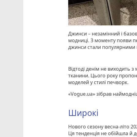
Джинси – незамінний і базо
модниці. З моменту появи п
джинси стали популярними в
Відтоді денім не виходить з
тканини. Цього року пропон
моделей у стилі печворк.
«Vogue.ua» зібрав наймодніш
Широкі
Нового сезону весна-літо 20
Ця тенденція не обійшла й д