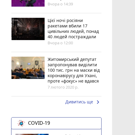
Вчора о 14:39
Цієї ночі росіяни
ракетами вбили 17
цивільних людей, понад
40 людей постраждали
Вчора о 12:00
Житомирський депутат
запропонував виділити
100 тис. грн на маски від
коронавірусу для Ухані,
проте «фокус» не вдався
7 лютого 2020 р.
keyboard_arrow_right
Дивитись ще
COVID-19