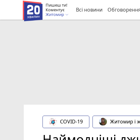
Пишеш ти!
Всі новини
Обговоренн
Коментує
Житомир
COVID-19
Житомир і 
Наймодніші джи