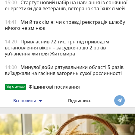
15:00
Стартує новий набір на навчання із сонячної
енергетики для ветеранів, ветеранок та їхніх сімей
14:41
Ми й так сім'я: чи справді реєстрація шлюбу
нічого не змінює
14:20
Привласнив 72 тис. грн під приводом
встановлення вікон – засуджено до 2 років
ув’язнення жителя Житомира
14:00
Минулої доби рятувальники області 5 разів
виїжджали на гасіння загорянь сухої рослинності
Фішингові посилання
Від читача
Всі новини
Підпишись