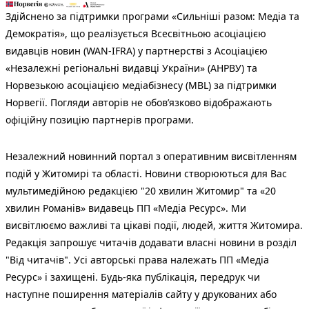
Здійснено за підтримки програми «Сильніші разом: Медіа та
Демократія», що реалізується Всесвітньою асоціацією
видавців новин (WAN-IFRA) у партнерстві з Асоціацією
«Незалежні регіональні видавці України» (АНРВУ) та
Норвезькою асоціацією медіабізнесу (MBL) за підтримки
Норвегії. Погляди авторів не обов’язково відображають
офіційну позицію партнерів програми.
Незалежний новинний портал з оперативним висвітленням
подій у Житомирі та області. Новини створюються для Вас
мультимедійною редакцією "20 хвилин Житомир" та «20
хвилин Романів» видавець ПП «Медіа Ресурс». Ми
висвітлюємо важливі та цікаві події, людей, життя Житомира.
Редакція запрошує читачів додавати власні новини в розділ
"Від читачів". Усі авторські права належать ПП «Медіа
Ресурс» і захищені. Будь-яка публiкацiя, передрук чи
наступне поширення матеріалів сайту у друкованих або