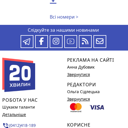
Всі номери >
Слідкуйте за нашими новинами
РЕКЛАМА НА САЙТІ
Анна Дубовик
Звернутися
РЕДАКТОРИ
Ольга Сідлецька
Звернутися
РОБОТА У НАС
Шукаєм таланти
Детальніше
КОРИСНЕ
phone_in_talk
(0412)418-189