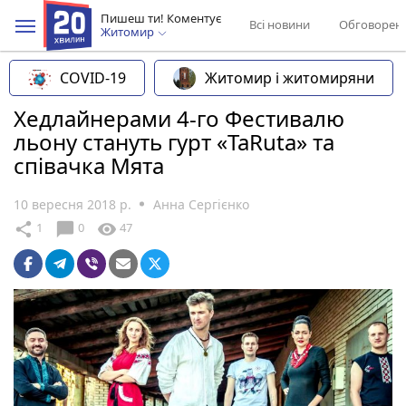
Пишеш ти! Коментує
Всі новини
Обговорен
Житомир
COVID-19
Житомир і житомиряни
Хедлайнерами 4-го Фестивалю
льону стануть гурт «TaRuta» та
співачка Мята
10 вересня 2018 р.
Анна Сергієнко
chat_bubble
share
visibility
1
0
47