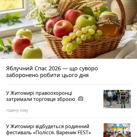
Яблучний Спас 2026 — що суворо
заборонено робити цього дня
У Житомирі правоохоронці
затримали торговця зброєю
photo_camera
годину тому
У Житомирі відбудеться родинний
фестиваль «Полісся. Вареник FEST»