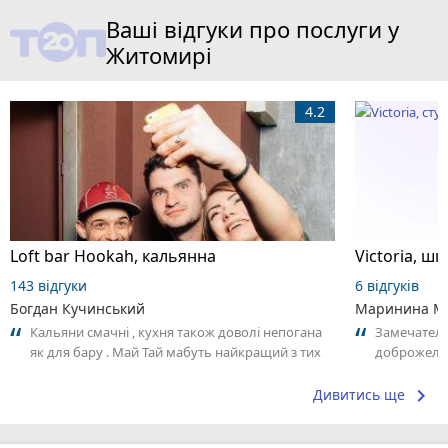
Ваші відгуки про послуги у
Житомирі
4.2
Loft bar Hookah, кальянна
143 відгуки
6 відгуків
Богдан Кучинський
Маринина М
Кальяни смачні , кухня також доволі непогана
Замечатель
як для бару . Май Тай мабуть найкращий з тих
доброжела
що я куштував ) . Повернуся до...
коллективо
keyboard_arrow_right
Дивитись ще