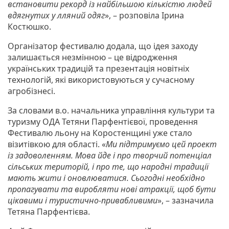
встановити рекорд із найбільшою кількістю людей
вдягнутих у лляний одяг
», – розповіла Ірина
Костюшко.
Організатор фестивалю додала, що ідея заходу
залишається незмінною – це відродження
українських традицій та презентація новітніх
технологій, які використовуються у сучасному
агробізнесі.
За словами в.о. начальника управління культури та
туризму ОДА Тетяни Парфентієвої, проведення
Фестивалю льону на Коростенщині уже стало
візитівкою для області. «
Ми підтримуємо цей проект
із задоволенням. Мова йде і про творчий потенціал
сільських територій, і про те, що народні традиції
мають жити і оновлюватися. Сьогодні необхідно
пропагувати та виробляти нові атракції, щоб бути
цікавими і туристично-привабливими
», – зазначила
Тетяна Парфентієва.