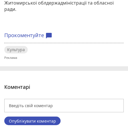
Житомирської облдержадміністрації та обласної
ради.
Прокоментуйте
chat_bubble
Культура
Коментарі
Опублікувати коментар