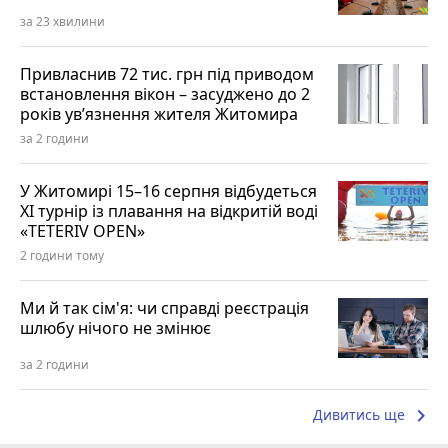
за 23 хвилини
Привласнив 72 тис. грн під приводом
встановлення вікон – засуджено до 2
років ув’язнення жителя Житомира
за 2 години
У Житомирі 15–16 серпня відбудеться
XI турнір із плавання на відкритій воді
«TETERIV OPEN»
2 години тому
Ми й так сім'я: чи справді реєстрація
шлюбу нічого не змінює
за 2 години
keyboard_arrow_right
Дивитись ще