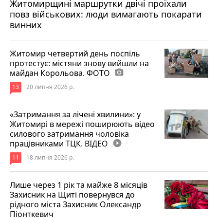
Житомирщині маршрутки двічі проїхали
17 липня 2026 р.
повз військових: люди вимагають покарати
винних
Житомир четвертий день поспіль
протестує: містяни знову вийшли на
майдан Корольова. ФОТО
photo_camera
13
20 липня 2026 р.
«Затримання за лічені хвилини»: у
Житомирі в мережі поширюють відео
силового затримання чоловіка
працівниками ТЦК. ВІДЕО
play_circle_filled
11
18 липня 2026 р.
Лише через 1 рік та майже 8 місяців
Захисник на Щиті повернувся до
рідного міста Захисник Олександр
Піонткевич