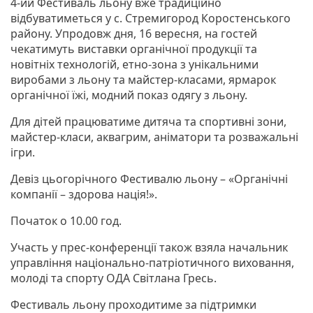
4-ий Фестиваль льону вже традиційно
відбуватиметься у с. Стремигород Коростенського
району. Упродовж дня, 16 вересня, на гостей
чекатимуть виставки органічної продукції та
новітніх технологій, етно-зона з унікальними
виробами з льону та майстер-класами, ярмарок
органічної їжі, модний показ одягу з льону.
Для дітей працюватиме дитяча та спортивні зони,
майстер-класи, аквагрим, аніматори та розважальні
ігри.
Девіз цьогорічного Фестивалю льону – «Органічні
компанії – здорова нація!».
Початок о 10.00 год.
Участь у прес-конференції також взяла начальник
управління національно-патріотичного виховання,
молоді та спорту ОДА Світлана Гресь.
Фестиваль льону проходитиме за підтримки