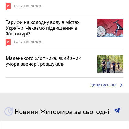
6
13 липня 2026 р.
Тарифи на холодну воду в містах
України. Чекаємо підвищення в
Житомирі?
6
14 липня 2026 р.
Маленького хлопчика, який зник
учора ввечері, розшукали
keyboard_arrow_right
Дивитись ще
Новини Житомира за сьогодні