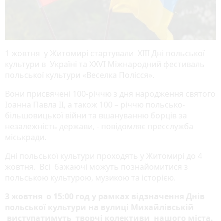
1 жовтня у Житомирі стартували ХІІІ Дні польської
культури в Україні та XXVI Міжнародний фестиваль
польської культури «Веселка Полісся».
Вони присвячені 100-річчю з дня народження святого
Іоанна Павла II, а також 100 – річчю польсько-
більшовицької війни та вшануванню борців за
незалежність держави, - повідомляє пресслужба
міськради.
Дні польської культури проходять у Житомирі до 4
жовтня. Всі бажаючі можуть познайомитися з
польською культурою, музикою та історією.
3 жовтня о 15:00 год у рамках відзначення Днів
польської культури на вулиці Михайлівській
виступатимуть творчі колективи нашого міста.