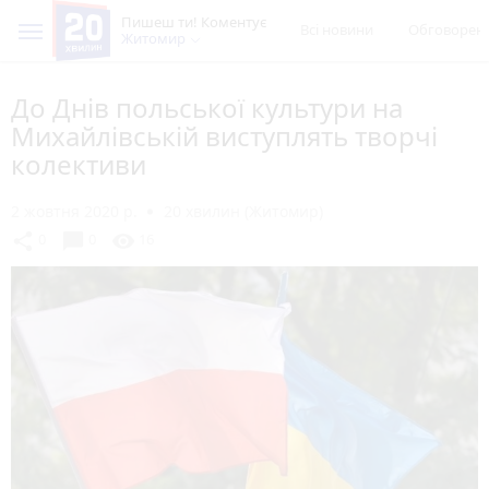
Пишеш ти! Коментує
Всі новини
Обговорен
Житомир
До Днів польської культури на
Михайлівській виступлять творчі
колективи
2 жовтня 2020 р.
20 хвилин (Житомир)
chat_bubble
share
visibility
0
0
16