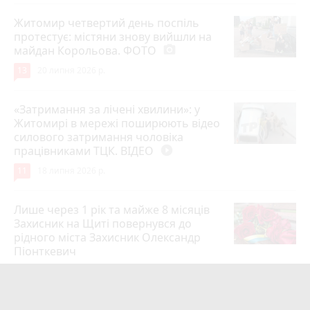
Житомир четвертий день поспіль
протестує: містяни знову вийшли на
майдан Корольова. ФОТО
photo_camera
13
20 липня 2026 р.
«Затримання за лічені хвилини»: у
Житомирі в мережі поширюють відео
силового затримання чоловіка
працівниками ТЦК. ВІДЕО
play_circle_filled
11
18 липня 2026 р.
Лише через 1 рік та майже 8 місяців
Захисник на Щиті повернувся до
рідного міста Захисник Олександр
Піонткевич
6
13 липня 2026 р.
Тарифи на холодну воду в містах