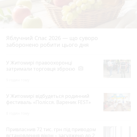
Яблучний Спас 2026 — що суворо
заборонено робити цього дня
У Житомирі правоохоронці
затримали торговця зброєю
photo_camera
9 годин тому
У Житомирі відбудеться родинний
фестиваль «Полісся. Вареник FEST»
8 годин тому
Привласнив 72 тис. грн під приводом
встановлення вікон – засуджено до 2