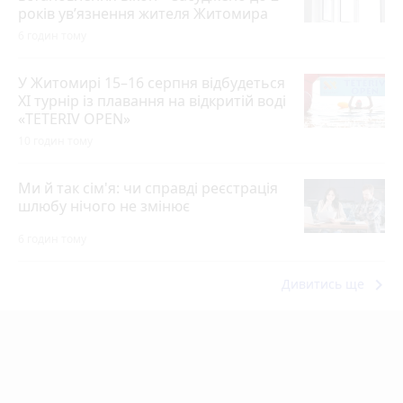
років ув’язнення жителя Житомира
6 годин тому
У Житомирі 15–16 серпня відбудеться
XI турнір із плавання на відкритій воді
«TETERIV OPEN»
10 годин тому
Ми й так сім'я: чи справді реєстрація
шлюбу нічого не змінює
6 годин тому
keyboard_arrow_right
Дивитись ще