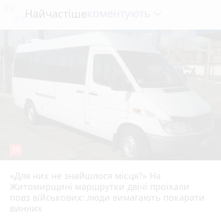
коментують
Найчастіше
19
«Для них не знайшлося місця?» На
Житомирщині маршрутки двічі проїхали
17 липня 2026 р.
повз військових: люди вимагають покарати
винних