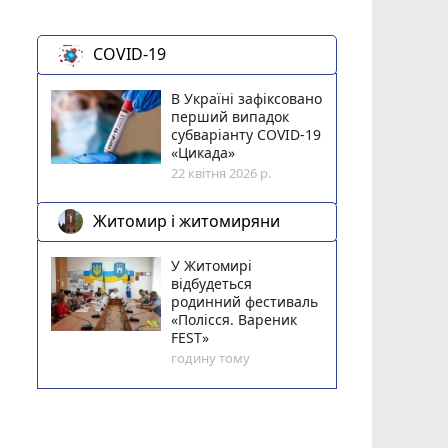
COVID-19
В Україні зафіксовано
перший випадок
субваріанту COVID-19
«Цикада»
22 квітня 2026 р.
Житомир і житомиряни
У Житомирі
відбудеться
родинний фестиваль
«Полісся. Вареник
FEST»
годину тому