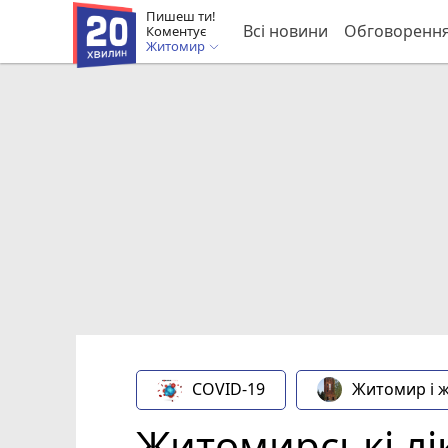
Пишеш ти!
Всі новини
Обговоренн
Коментує
Житомир
COVID-19
Житомир і 
Житомирські лік