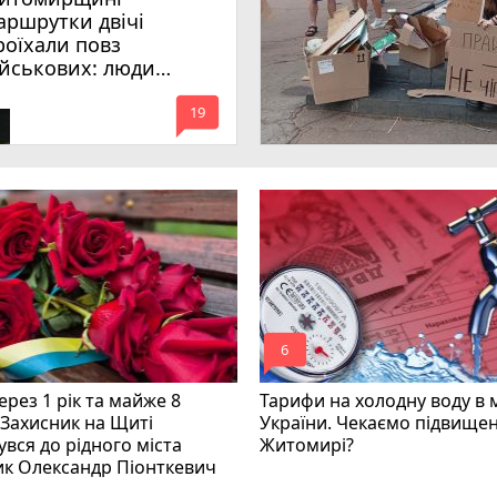
аршрутки двічі
роїхали повз
ійськових: люди
имагають покарати
mode_comment
инних
19
mode_comment
6
рез 1 рік та майже 8
Тарифи на холодну воду в 
 Захисник на Щиті
України. Чекаємо підвищен
вся до рідного міста
Житомирі?
ик Олександр Піонткевич