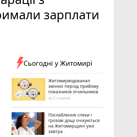
тримали зарплати
Сьогодні у Житомирі
Житомирводоканал
змінює період прийому
показників лічильників
за 2 години
Послаблення спеки і
грозові дощі очікуються
на Житомирщині уже
завтра