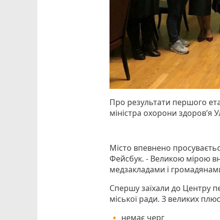
Про результати першого ета
міністра охорони здоров’я У
Місто впевнено просуваєтьс
Фейсбук. - Великою мірою вн
медзакладами і громадянами,
Спершу заїхали до Центру 
міської ради. З великих плюс
🔸 немає черг