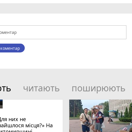
 коментар
ють
читають
поширюють
Для них не
найшлося місця?» На
итомирщині