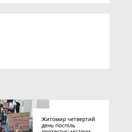
Житомир четвертий
день поспіль
протестує: містяни