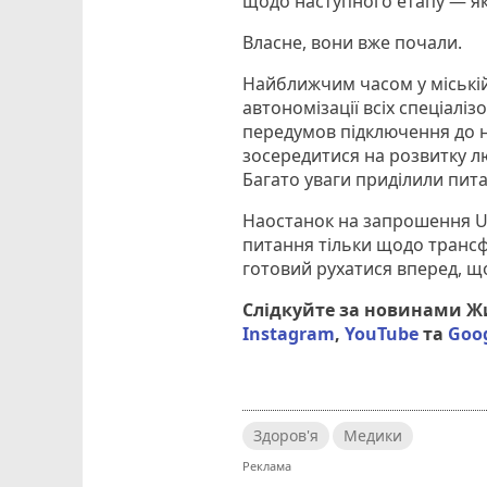
щодо наступного етапу — як 
Власне, вони вже почали.
Найближчим часом у міські
автономізації всіх спеціаліз
передумов підключення до н
зосередитися на розвитку лю
Багато уваги приділили пит
Наостанок на запрошення U-
питання тільки щодо трансфо
готовий рухатися вперед, щ
Слідкуйте за новинами 
Instagram
,
YouTube
та
Goo
Здоров'я
Медики