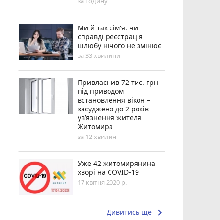
за годину
Ми й так сім'я: чи
справді реєстрація
шлюбу нічого не змінює
за 33 хвилини
Привласнив 72 тис. грн
під приводом
встановлення вікон –
засуджено до 2 років
ув’язнення жителя
Житомира
за 12 хвилин
Уже 42 житомирянина
хворі на COVID-19
17 квітня 2020 р.
keyboard_arrow_right
Дивитись ще