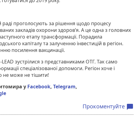
готуватися до 2019 року.
й раді проголосують за рішення щодо процесу
ованих закладів охорони здоров’я. А це одна з головних
аступного етапу трансформації. Порадила
дського капіталу та залученню інвестицій в регіон.
анню посилення вакцинації.
LEAD зустрілися з представниками ОТГ. Так само
рмації спеціалізованої допомоги. Регіон хоче і
о не може не тішити!
Житомира у
Facebook
,
Telegram
,
gle
Прокоментуйте
chat_bubble