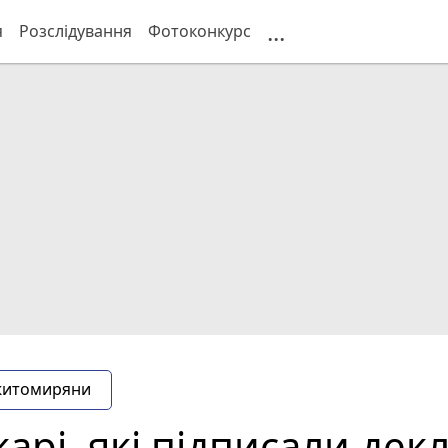
...
я
Розслідування
Фотоконкурс
житомиряни
арі, які підписали декл