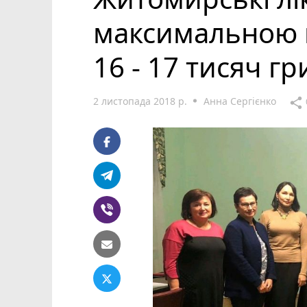
максимальною к
16 - 17 тисяч г
2 листопада 2018 р.
Анна Сергієнко
share