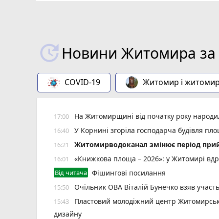
Новини Житомира за 
COVID-19
Житомир і житоми
На Житомирщині від початку року народил
17:00
У Корнині згоріла господарча будівля пло
16:40
Житомирводоканал змінює період прий
16:21
«Книжкова площа – 2026»: у Житомирі вдр
16:01
Від читача
Фішингові посилання
Очільник ОВА Віталій Бунечко взяв участ
15:50
Пластовий молодіжний центр Житомирської
15:43
дизайну