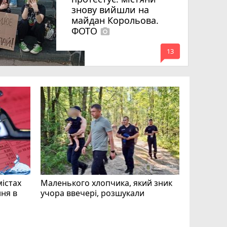
знову вийшли на
майдан Корольова.
ФОТО
photo_camera
mode_comment
13
«Затриман
Житомир
відео си
чоловіка
ВІДЕО
play_circle_filled
mode_comment
11
містах
Маленького хлопчика, який зник
ня в
учора ввечері, розшукали