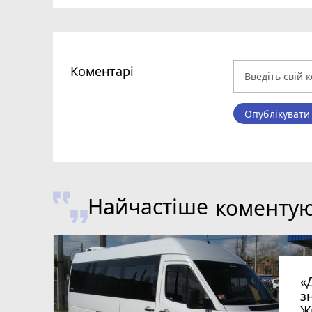
Коментарі
Опублікувати
Найчастіше
коменту
«
з
Ж