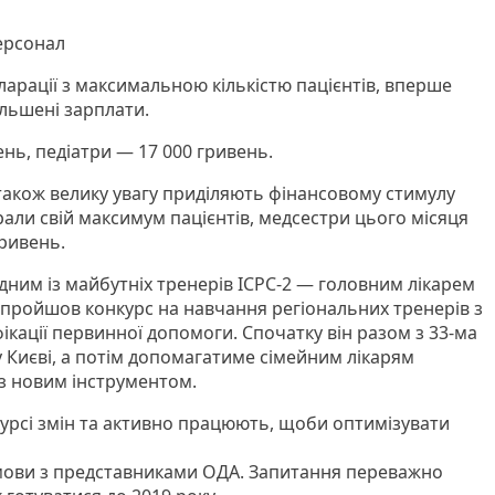
ерсонал
кларації з максимальною кількістю пацієнтів, вперше
льшені зарплати.
ень, педіатри — 17 000 гривень.
 також велику увагу приділяють фінансовому стимулу
брали свій максимум пацієнтів, медсестри цього місяця
ривень.
одним із майбутніх тренерів ICPC-2 — головним лікарем
пройшов конкурс на навчання регіональних тренерів з
кації первинної допомоги. Спочатку він разом з 33-ма
у Києві, а потім допомагатиме сімейним лікарям
 новим інструментом.
 курсі змін та активно працюють, щоби оптимізувати
змови з представниками ОДА. Запитання переважно