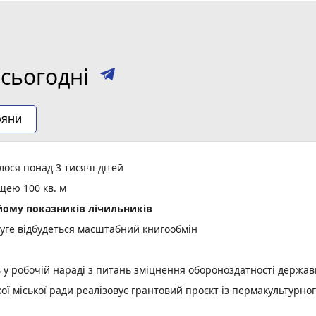
сьогодні
ряни
ося понад 3 тисячі дітей
щею 100 кв. м
ому показників лічильників
уге відбудеться масштабний книгообмін
ь у робочій нараді з питань зміцнення обороноздатності держав
 міської ради реалізовує грантовий проєкт із пермакультурно