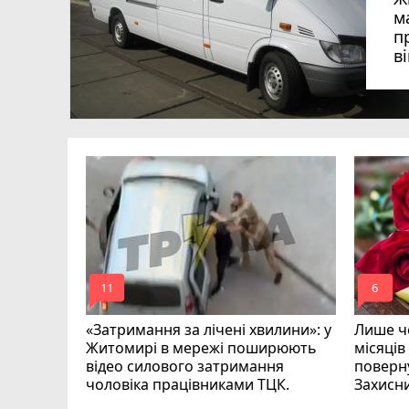
м
п
в
в
в
ий зник
и
mode_comment
mode_comment
11
6
«Затримання за лічені хвилини»: у
Лише че
Житомирі в мережі поширюють
місяців
відео силового затримання
поверну
чоловіка працівниками ТЦК.
Захисн
ВІДЕО
play_circle_filled